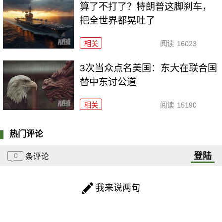
算了不打了？特朗普这脚刹车，
把全世界都晃吐了
相关
阅读
16023
3次当众点名美国：东大在联合国
替中东讨公道
相关
阅读
15190
热门评论
登陆
0
条评论
我来说两句