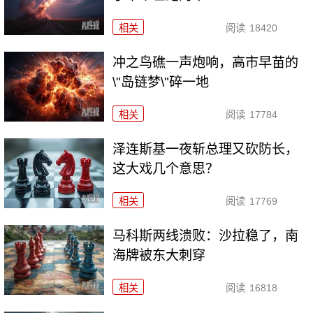
相关
阅读
18420
冲之鸟礁一声炮响，高市早苗的
\"岛链梦\"碎一地
相关
阅读
17784
泽连斯基一夜斩总理又砍防长，
这大戏几个意思？
相关
阅读
17769
马科斯两线溃败：沙拉稳了，南
海牌被东大刺穿
相关
阅读
16818