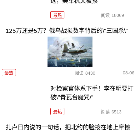
选，美军机又被揍
最热
阅读
18069
125万还是5万？俄乌战损数字背后的\"三国杀\"
08-06
最热
阅读
8430
对检察官体系下手！李在明要打
破\"青瓦台魔咒\"
最热
阅读
6513
扎卢日内说的一句话，把北约的脸按在地上摩擦