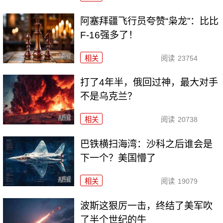
阿塞拜疆飞行员夸赞“枭龙”：比比
F-16强多了！
相关
阅读
23754
打了4年半，俄回过神，最大对手
不是乌克兰？
相关
阅读
20738
巴铁横扫海湾：沙科之后谁会是
下一个？美国懵了
相关
阅读
19079
波斯这狠厉一击，终结了美军吹
了半个世纪的牛