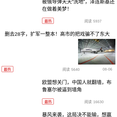
被俄导弹天天“洗地”，泽连斯基还
在做着美梦！
最热
阅读
5937
删去28字，扩军一整本！高市的把戏骗不了东大
08-06
最热
阅读
5640
欧盟想关门，中国人就翻墙，布
鲁塞尔被逼到墙角
最热
阅读
16630
暴风来袭，这局决不能输，想赢