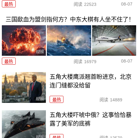
08-07
最热
阅读
22523
三国歃血为盟剑指何方？中东大棋有人坐不住了！
08-07
最热
阅读
16979
五角大楼鹰派翘首盼进京，北京
连门缝都没给留
最热
阅读
14889
五角大楼吓唬中俄？这事恰恰暴
露了美军的底裤
最热
阅读
12570