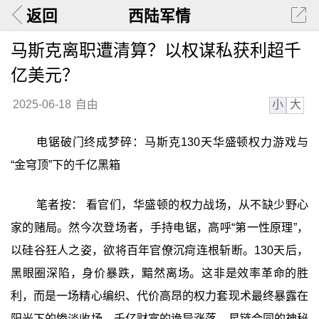
返回
西陆军情
马斯克离职遭清算？以权谋私获利超千
亿美元？
小
大
2025-06-18
自由
电锯破门终成梦碎：马斯克130天华盛顿权力游戏与
“金穹顶”下的千亿黑箱
笔者按： 看官们，华盛顿的权力战场，从不缺少野心
家的赌局。然今次登场者，手持电锯，高呼“第一性原理”，
以硅谷狂人之姿，欲将百年官僚沉疴连根斩断。130天后，
黑眼圈深陷，身价暴跌，黯然离场。这非是效率革命的胜
利，而是一场精心编织、代价高昂的权力套现术最终暴露在
阳光下的惨淡收场。千亿财富的诡异涨落、星链合同的神秘