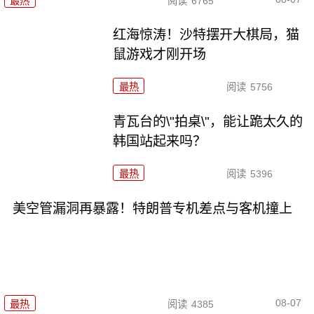
最热
阅读
6765
红海惊涛！沙特摆开大棋局，猫
鼠游戏才刚开场
最热
阅读
5756
青瓦台的\"拍桌\"，能让跪太久的
韩国站起来吗？
最热
阅读
5396
美空管漏洞再暴露！特朗普专机差点与客机撞上
08-07
最热
阅读
4385