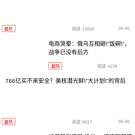
08-06
最热
阅读
13020
电商哭晕：俄乌互相砸\"饭碗\"，
战争已没有后方
最热
阅读
4278
766亿买不来安全？美核潜光鲜\"大计划\"的背后
08-06
最热
阅读
6617