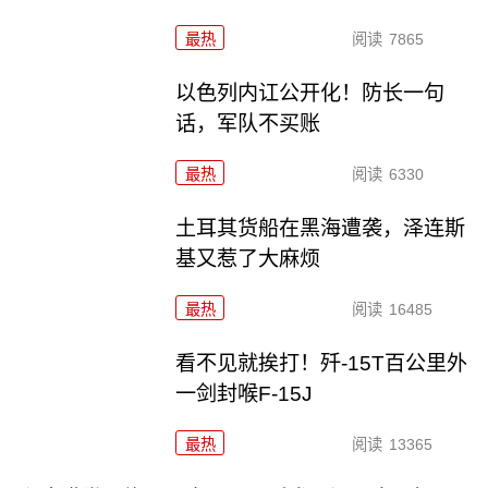
最热
阅读
7865
以色列内讧公开化！防长一句
话，军队不买账
最热
阅读
6330
土耳其货船在黑海遭袭，泽连斯
基又惹了大麻烦
最热
阅读
16485
看不见就挨打！歼-15T百公里外
一剑封喉F-15J
最热
阅读
13365