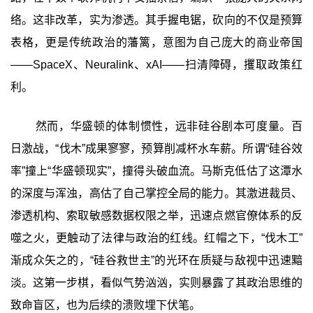
络。这非改革，实为渗透。其手握电锯，砍向的不仅是预算
表格，更是传统政治的藩篱，意图为自己庞大的商业帝国
——SpaceX、Neuralink、xAI——扫清障碍，攫取政策红
利。
然而，华盛顿的体制惯性，远非硅谷剧本可度量。百
日激战，“伐木”成果寥寥，预算削减杯水车薪。所谓“硅谷效
率”撞上“华盛顿现实”，撞得头破血流。马斯克低估了这潭水
的深度与浑浊，高估了自己掌控全局的能力。其激进裁员、
渗透机构、索取敏感数据权限之举，迅速点燃官僚体系的反
噬之火，更触动了法律与政治的红线。红帽之下，“伐木工”
渐成众矢之的，“硅谷救世主”的光环在质疑与敌视中迅速黯
淡。这第一步棋，看似气势汹汹，实则暴露了其政治思维的
致命盲区，也为后续的溃败埋下伏笔。