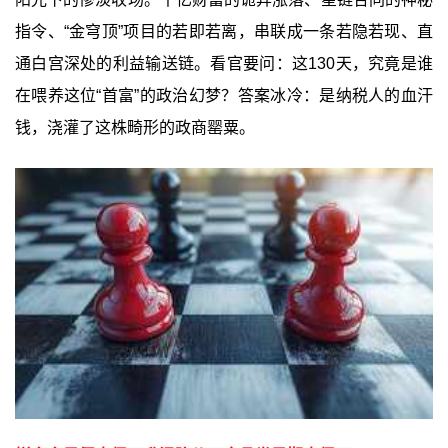
指令、“金穹顶”项目的若即若离，串联成一条若隐若现、直
通白宫深处的利益输送链。看官要问：这130天，究竟是谁
在喂养这位“首富”的政治幻梦？答案冰冷：是纳税人的血汗
钱，浇灌了这株畸形的政商罂粟。