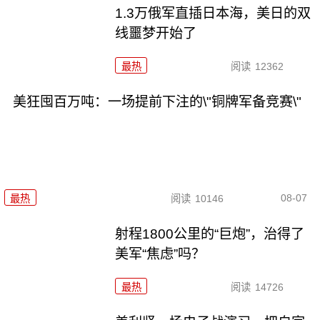
1.3万俄军直插日本海，美日的双
线噩梦开始了
最热
阅读
12362
美狂囤百万吨：一场提前下注的\"铜牌军备竞赛\"
08-07
最热
阅读
10146
射程1800公里的“巨炮”，治得了
美军“焦虑”吗？
最热
阅读
14726