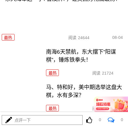
08-04
最热
阅读
24644
南海6天禁航，东大摆下“阳谋
棋”，锤炼铁拳头！
最热
阅读
21724
马、特和好，美中期选举这盘大
棋，水有多深？
最热
阅读
6525
0
0
点评一下
特朗普对波斯下狠手，为何在黎明前戛然而止？