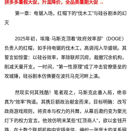
拼多多暑假大促，升温降价，全品类暑期大促 →
第一章：电锯入场，红帽下的“伐木工”与硅谷剧本的幻
灭
2025年初，埃隆·马斯克顶着“政府效率部”（DOGE）
负责人的红帽，如手持电锯的伐木工，高调闯入华盛顿。其
誓言如惊雷：以硅谷效率，革除联邦沉疴，裁撤冗余机构，
削减天量开支。一时间，“第一性原理”成了冲击官僚堡垒的
攻城锤，硅谷剧本仿佛要在波托马克河畔上演。
然现实何其残酷！笔者观之，马斯克此番入局，绝非
真为“效率”殉道。其携巨额政治献金而来，目标明确：改写
政商游戏规则，将资本与权力的共舞，从幕后邀约变为聚光
灯下的权力宣言。他效仿明末某些“红顶商人”，欲以金钱开
路，在十数个联邦机构中安插亲信，编织一张庞大的关系网