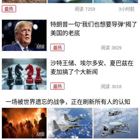
最热
阅读
7259
3小时前
特朗普一句“我们也想要导弹”揭了
美国的老底
最热
阅读
3829
沙特王储、埃尔多安、夏巴兹在
麦加搞了个大新闻
最热
阅读
3018
一场被世界遗忘的战争，正在刷新所有人的认知