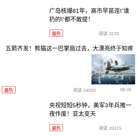
广岛核爆81年，高市早苗连\"谁
扔的\"都不敢提！
最热
阅读
3133
五箭齐发！熊猫这一巴掌扇过去，大漂亮终于知疼
08-06
最热
阅读
24033
央视短短5秒钟，美军3年兵推一
夜作废！亚太变天
最热
阅读
20215