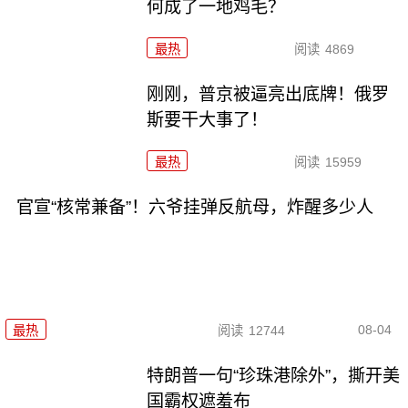
何成了一地鸡毛？
最热
阅读
4869
刚刚，普京被逼亮出底牌！俄罗
斯要干大事了！
最热
阅读
15959
官宣“核常兼备”！六爷挂弹反航母，炸醒多少人
08-04
最热
阅读
12744
特朗普一句“珍珠港除外”，撕开美
国霸权遮羞布