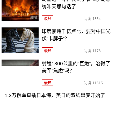
统昨天那句话了
最热
阅读
1354
印度豪赌千亿卢比，要对中国光
伏“卡脖子”？
最热
阅读
1173
射程1800公里的“巨炮”，治得了
美军“焦虑”吗？
最热
阅读
11615
1.3万俄军直插日本海，美日的双线噩梦开始了