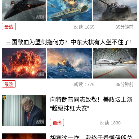
最热
阅读
1865
35分钟前
三国歃血为盟剑指何方？中东大棋有人坐不住了！
最热
阅读
1776
35分钟前
向特朗普同志致敬！美政坛上演
“超级抹红大赛”
最热
阅读
1830
胡塞这一炸，我终于看懂伊朗总