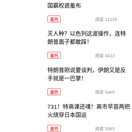
国霸权遮羞布
最热
阅读
11129
灭人种？以色列这波操作，连特
朗普面子都敢踩！
最热
阅读
6623
特朗普刚说要谈判，伊朗又是反
手就是一巴掌！
最热
阅读
5469
731！特高课还魂！高市早苗两把
火烧穿日本国运
最热
阅读
5063