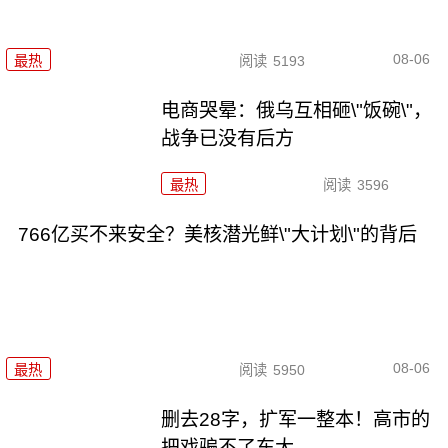
08-06
最热
阅读
5193
电商哭晕：俄乌互相砸\"饭碗\"，
战争已没有后方
最热
阅读
3596
766亿买不来安全？美核潜光鲜\"大计划\"的背后
08-06
最热
阅读
5950
删去28字，扩军一整本！高市的
把戏骗不了东大