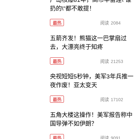
扔的\"都不敢提！
最热
阅读
2084
五箭齐发！熊猫这一巴掌扇过
去，大漂亮终于知疼
最热
阅读
21253
央视短短5秒钟，美军3年兵推一
夜作废！亚太变天
最热
阅读
17102
五角大楼这操作！美军报告称中
国导弹不如伊朗？
最热
阅读
9091