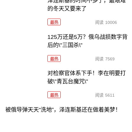
泽连斯基的时间不多了，最艰难
的冬天又要来了
最热
阅读
10006
125万还是5万？俄乌战损数字背
后的\"三国杀\"
最热
阅读
7569
对检察官体系下手！李在明要打
破\"青瓦台魔咒\"
最热
阅读
5611
被俄导弹天天“洗地”，泽连斯基还在做着美梦！