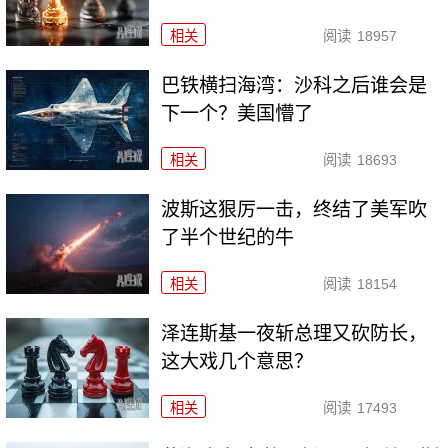
相关
阅读
18957
巴铁横扫海湾：沙科之后谁会是
下一个？美国懵了
相关
阅读
18693
波斯这狠厉一击，终结了美军吹
了半个世纪的牛
相关
阅读
18154
泽连斯基一夜斩总理又砍防长，
这大戏几个意思？
相关
阅读
17493