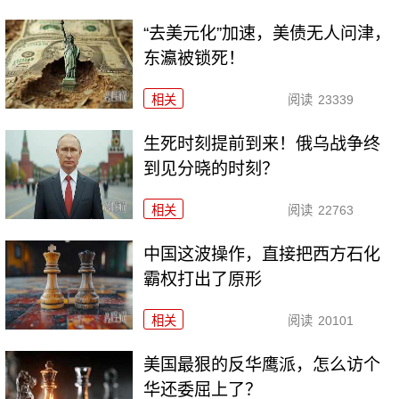
“去美元化”加速，美债无人问津，
东瀛被锁死！
相关
阅读
23339
生死时刻提前到来！俄乌战争终
到见分晓的时刻？
相关
阅读
22763
中国这波操作，直接把西方石化
霸权打出了原形
相关
阅读
20101
美国最狠的反华鹰派，怎么访个
华还委屈上了？