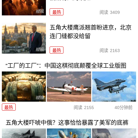
最热
阅读
3409
五角大楼鹰派翘首盼进京，北京
连门缝都没给留
最热
阅读
2163
“工厂的工厂”：中国这棋彻底颠覆全球工业版图
最热
阅读
2155
40分钟前
五角大楼吓唬中俄？这事恰恰暴露了美军的底裤