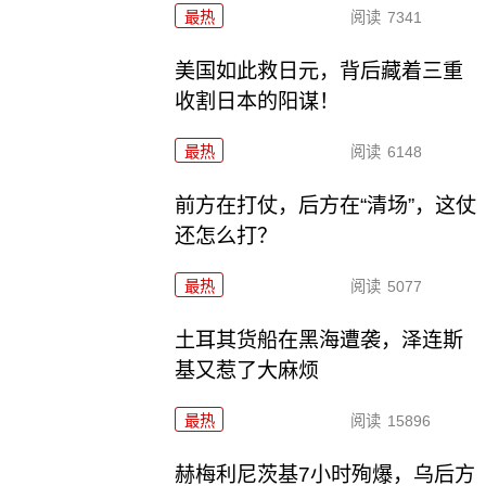
最热
阅读
7341
美国如此救日元，背后藏着三重
收割日本的阳谋！
最热
阅读
6148
前方在打仗，后方在“清场”，这仗
还怎么打？
最热
阅读
5077
土耳其货船在黑海遭袭，泽连斯
基又惹了大麻烦
最热
阅读
15896
赫梅利尼茨基7小时殉爆，乌后方