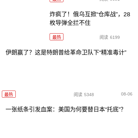
炸疯了！俄乌互掀“仓库战”，28
枚导弹全拦不住
最热
阅读
6199
伊朗赢了？这是特朗普给革命卫队下“精准毒计”
08-06
最热
阅读
5348
一张纸条引发血案：美国为何要替日本“托底”？