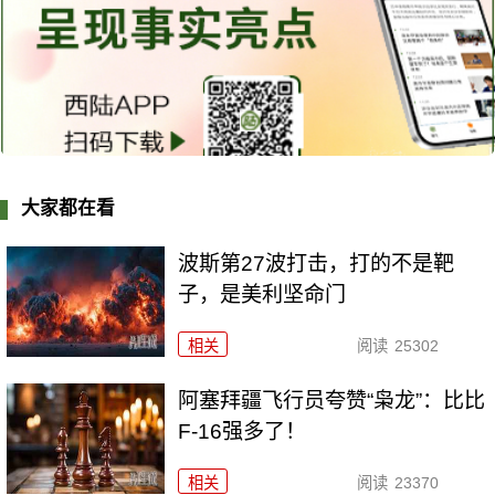
大家都在看
波斯第27波打击，打的不是靶
子，是美利坚命门
相关
阅读
25302
阿塞拜疆飞行员夸赞“枭龙”：比比
F-16强多了！
相关
阅读
23370