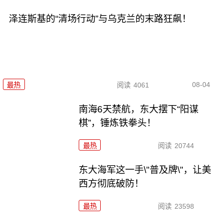
泽连斯基的“清场行动”与乌克兰的末路狂飙！
08-04
最热
阅读
4061
南海6天禁航，东大摆下“阳谋
棋”，锤炼铁拳头！
最热
阅读
20744
东大海军这一手\"普及牌\"，让美
西方彻底破防！
最热
阅读
23598