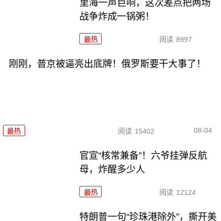
里海一声巨响，这次差点把两场
战争炸成一锅粥！
最热
阅读
8997
刚刚，普京被逼亮出底牌！俄罗斯要干大事了！
08-04
最热
阅读
15402
官宣“核常兼备”！六爷挂弹反航
母，炸醒多少人
最热
阅读
12124
特朗普一句“珍珠港除外”，撕开美