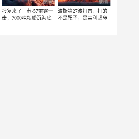
报复来了！苏-57雷霆一
波斯第27波打击，打的
击，7000吨粮船沉海底
不是靶子，是美利坚命
门