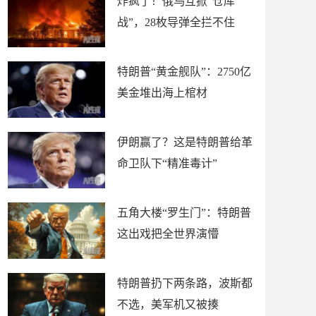
炸疯了！俄乌互掀“仓库
战”，28枚导弹全拦不住
特朗普“黄金舰队”：2750亿
美金堆出海上棺材
伊朗赢了？这是特朗普给革
命卫队下“精准毒计”
五角大楼“罗生门”：特朗普
这出戏把全世界演懵
特朗普扔下两条路，波斯都
不选，美军机又被揍