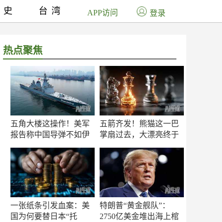
历史
台湾
APP访问
登录
热点聚焦
五角大楼这操作！美军
五箭齐发！熊猫这一巴
报告称中国导弹不如伊
掌扇过去，大漂亮终于
朗？
知疼
一张纸条引发血案：美
特朗普“黄金舰队”：
国为何要替日本“托
2750亿美金堆出海上棺