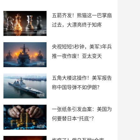
底”？
材
五箭齐发！熊猫这一巴掌扇
过去，大漂亮终于知疼
央视短短5秒钟，美军3年兵
推一夜作废！亚太变天
五角大楼这操作！美军报告
称中国导弹不如伊朗？
一张纸条引发血案：美国为
何要替日本“托底”？