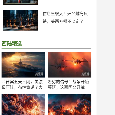
信息量很大！歼20越肩反
杀，美西方都不淡定了
西陆精选
菲律宾五天三闹，美航
恶劣的信号：战争开始
母压阵，布林肯说了大
蔓延，这两国又开战
实话
了！