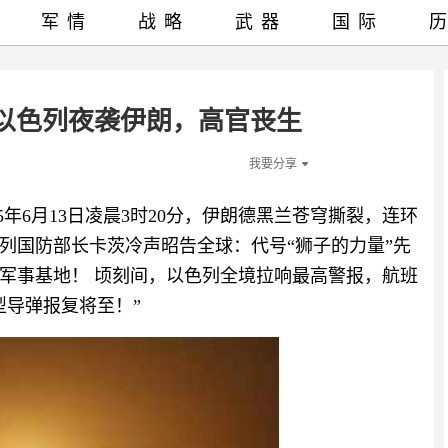
军情
战略
武器
国际
以色列夜袭伊朗，高官丧生
我要分享
5年6月13日凌晨3时20分，伊朗德黑兰苍穹撕裂，连环
列国防部长卡茨冷声昭告全球：代号“狮子的力量”先
军事基地！ 顷刻间，以色列全境拉响最高警报，航班
型导弹报复将至！”