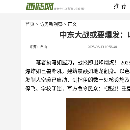
推荐
首页
>
防务新观察
> 正文
中东大战或要爆发：
来源：自由
2025-06-13 10:56:40
笔者执笔如握刀，战报即出烽烟燎！ 202
爆炸如巨兽嘶吼，建筑震颤如地龙翻身。以色
发制人空袭已启动，剑指伊朗数十处核设施及
停飞、学校闭锁，军方急令民众：“速避！重