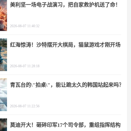
美利坚一场电子战演习，把自家救护机送了命！
2026-08-07 11:40:32
红海惊涛！沙特摆开大棋局，猫鼠游戏才刚开场
2026-08-07 11:28:18
青瓦台的\"拍桌\"，能让跪太久的韩国站起来吗？
2026-08-07 11:22:56
莫迪开大！砸碎印军17个司令部，重组指挥结构