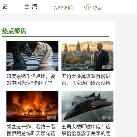
历史
台湾
APP访问
登录
热点聚焦
印度豪赌千亿卢比，要
五角大楼鹰派翘首盼进
对中国光伏“卡脖子”？
京，北京连门缝都没给
留
胡塞这一炸，我终于看
五角大楼吓唬中俄？这
懂伊朗总统昨天那句话
事恰恰暴露了美军的底