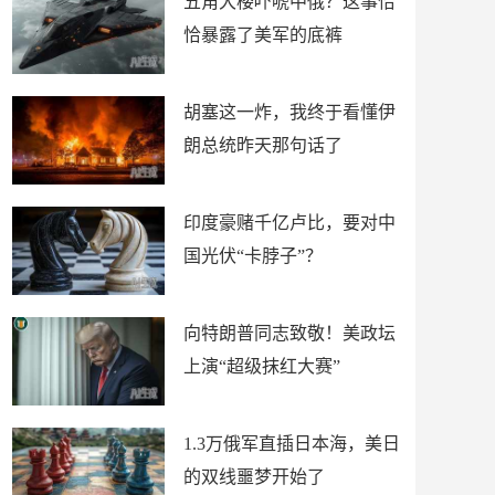
五角大楼吓唬中俄？这事恰
恰暴露了美军的底裤
胡塞这一炸，我终于看懂伊
朗总统昨天那句话了
印度豪赌千亿卢比，要对中
国光伏“卡脖子”？
向特朗普同志致敬！美政坛
上演“超级抹红大赛”
1.3万俄军直插日本海，美日
的双线噩梦开始了