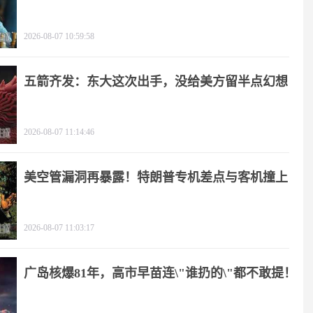
2026-08-07 10:59:58
五箭齐发：东大这次出手，没给美方留半点幻想
2026-08-07 11:14:46
美空管漏洞再暴露！特朗普专机差点与客机撞上
2026-08-07 11:03:17
广岛核爆81年，高市早苗连\"谁扔的\"都不敢提！