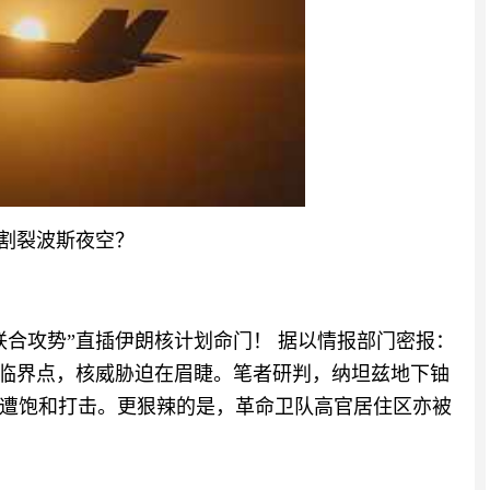
何割裂波斯夜空？
联合攻势”直插伊朗核计划命门！ 据以情报部门密报：
的临界点，核威胁迫在眉睫。笔者研判，纳坦兹地下铀
遭饱和打击。更狠辣的是，革命卫队高官居住区亦被