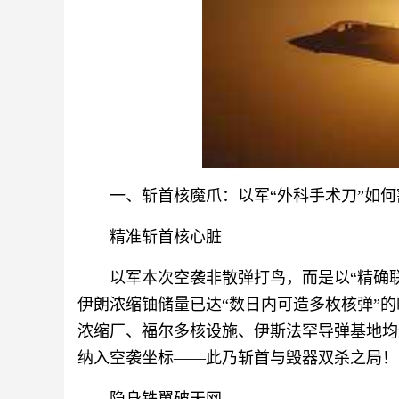
一、斩首核魔爪：以军“外科手术刀”如
精准斩首核心脏
以军本次空袭非散弹打鸟，而是以“精确
伊朗浓缩铀储量已达“数日内可造多枚核弹”
浓缩厂、福尔多核设施、伊斯法罕导弹基地均
纳入空袭坐标——此乃斩首与毁器双杀之局！