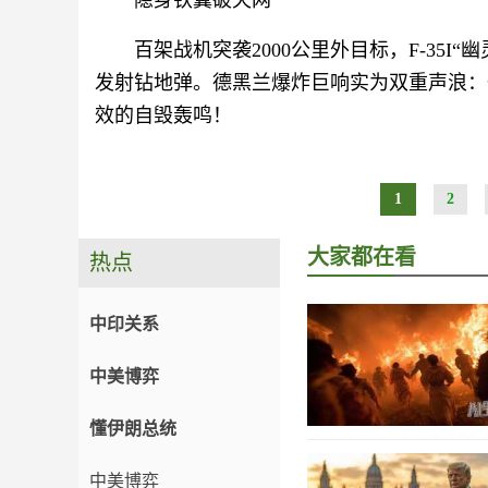
隐身铁翼破天网
百架战机突袭2000公里外目标，F-35I
发射钻地弹。德黑兰爆炸巨响实为双重声浪：
效的自毁轰鸣！
1
2
大家都在看
热点
中印关系
中美博弈
懂伊朗总统
中美博弈