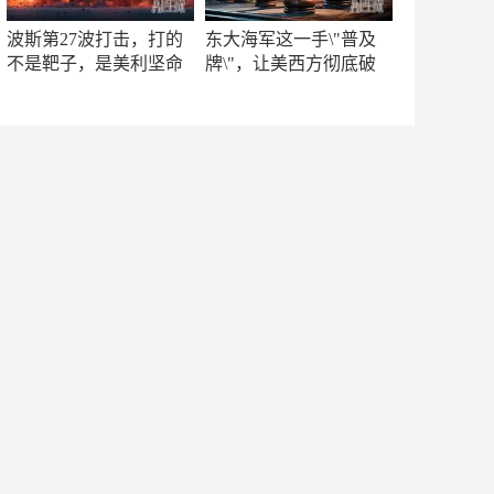
波斯第27波打击，打的
东大海军这一手\"普及
不是靶子，是美利坚命
牌\"，让美西方彻底破
门
防！