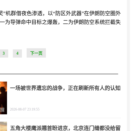
“幽灵”机群借夜色渗透，以“防区外武器”在伊朗防空圈外
一为导弹命中目标之爆轰，二为伊朗防空系统拦截失
3
4
下一页
一场被世界遗忘的战争，正在刷新所有人的认知
2026-08-07 23:19:55
五角大楼鹰派翘首盼进京，北京连门缝都没给留