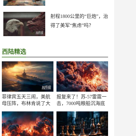
射程1800公里的“巨炮”，治
得了美军“焦虑”吗？
西陆精选
菲律宾五天三闹，美航
报复来了！苏-57雷霆一
母压阵，布林肯说了大
击，7000吨粮船沉海底
实话