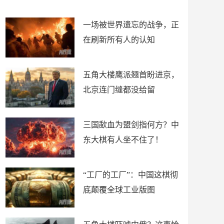
了
裤
一场被世界遗忘的战争，正
在刷新所有人的认知
五角大楼鹰派翘首盼进京，
北京连门缝都没给留
三国歃血为盟剑指何方？中
东大棋有人坐不住了！
“工厂的工厂”：中国这棋彻
底颠覆全球工业版图