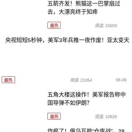
五箭齐发！熊猫这一巴掌扇过
去，大漂亮终于知疼
最热
阅读
24559
央视短短5秒钟，美军3年兵推一夜作废！亚太变天
08-06
最热
阅读
21054
五角大楼这操作！美军报告称中
国导弹不如伊朗？
最热
阅读
10826
炸疯了！俄乌互掀“仓库战”，28