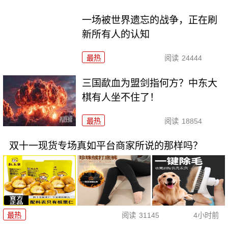
一场被世界遗忘的战争，正在刷
新所有人的认知
最热
阅读
24444
三国歃血为盟剑指何方？中东大
棋有人坐不住了！
最热
阅读
18854
双十一现货专场真如平台商家所说的那样吗？
最热
阅读
31145
4小时前