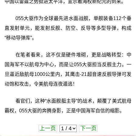
中国以雷霆之势挺进太平洋，宣示着海权新纪元的到来。
055大驱作为全球最先进水面战舰，单舰装备112个垂
直发射单元，能发射反舰、防空、反导等多型导弹，构成
“移动导弹库”。
在笔者看来，这不仅是硬件堆砌，更是战略转型：中
国海军不以航母为中心，而是让055大驱担当反舰主力。一
旦逼近敌航母1000公里内，其鹰击-21超音速反舰导弹可发
动饱和攻击，令美航母连夜遁逃！
看官们，这种“水面舰艇主导”的战术，颠覆了美式航母
霸权，055大驱的奔腾身影，正是中国海军自信的缩影。
上一页
下一页