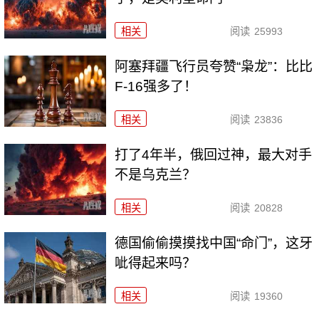
相关
阅读
25993
阿塞拜疆飞行员夸赞“枭龙”：比比
F-16强多了！
相关
阅读
23836
打了4年半，俄回过神，最大对手
不是乌克兰？
相关
阅读
20828
德国偷偷摸摸找中国“命门”，这牙
呲得起来吗？
相关
阅读
19360