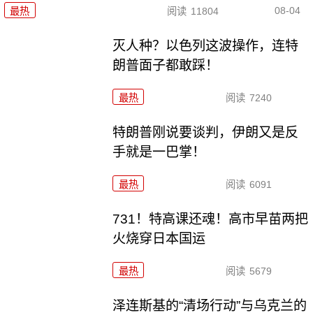
08-04
最热
阅读
11804
灭人种？以色列这波操作，连特
朗普面子都敢踩！
最热
阅读
7240
特朗普刚说要谈判，伊朗又是反
手就是一巴掌！
最热
阅读
6091
731！特高课还魂！高市早苗两把
火烧穿日本国运
最热
阅读
5679
泽连斯基的“清场行动”与乌克兰的