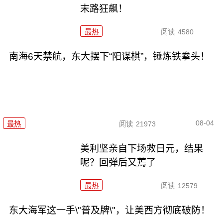
末路狂飙！
最热
阅读
4580
南海6天禁航，东大摆下“阳谋棋”，锤炼铁拳头！
08-04
最热
阅读
21973
美利坚亲自下场救日元，结果
呢？回弹后又蔫了
最热
阅读
12579
东大海军这一手\"普及牌\"，让美西方彻底破防！