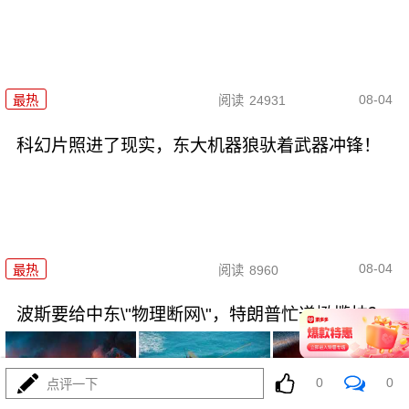
08-04
最热
阅读
24931
科幻片照进了现实，东大机器狼驮着武器冲锋！
08-04
最热
阅读
8960
波斯要给中东\"物理断网\"，特朗普忙递橄榄枝？
0
0
点评一下