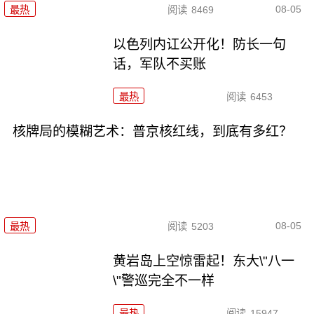
08-05
最热
阅读
8469
以色列内讧公开化！防长一句
话，军队不买账
最热
阅读
6453
核牌局的模糊艺术：普京核红线，到底有多红？
08-05
最热
阅读
5203
黄岩岛上空惊雷起！东大\"八一
\"警巡完全不一样
最热
阅读
15947