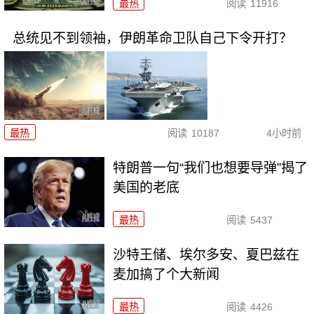
最热
阅读
11916
总统见不到领袖，伊朗革命卫队自己下令开打？
最热
阅读
10187
4小时前
特朗普一句“我们也想要导弹”揭了
美国的老底
最热
阅读
5437
沙特王储、埃尔多安、夏巴兹在
麦加搞了个大新闻
最热
阅读
4426