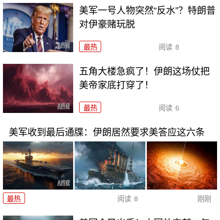
美军一号人物突然“反水”？特朗普
对伊豪赌玩脱
最热
阅读
8
五角大楼急疯了！伊朗这场仗把
美帝家底打穿了！
最热
阅读
6
美军收到最后通牒：伊朗居然要求美答应这六条
最热
阅读
8
刚刚