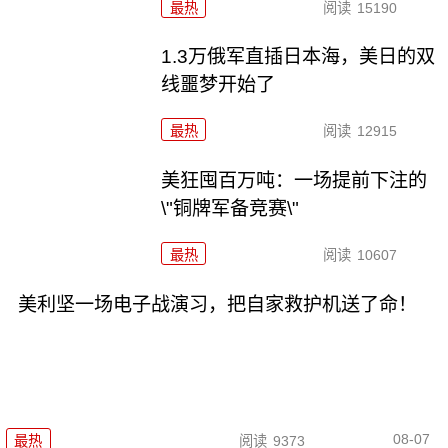
最热
阅读
15190
1.3万俄军直插日本海，美日的双
线噩梦开始了
最热
阅读
12915
美狂囤百万吨：一场提前下注的
\"铜牌军备竞赛\"
最热
阅读
10607
美利坚一场电子战演习，把自家救护机送了命！
08-07
最热
阅读
9373