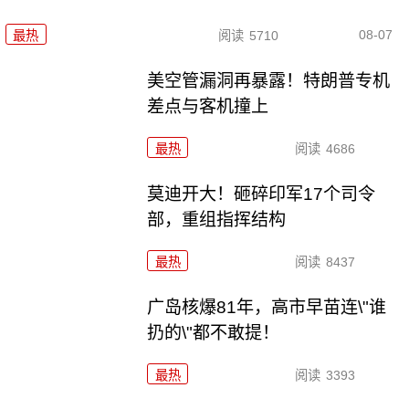
08-07
最热
阅读
5710
美空管漏洞再暴露！特朗普专机
差点与客机撞上
最热
阅读
4686
莫迪开大！砸碎印军17个司令
部，重组指挥结构
最热
阅读
8437
广岛核爆81年，高市早苗连\"谁
扔的\"都不敢提！
最热
阅读
3393