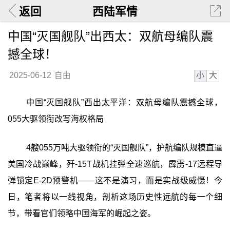
返回
西陆军情
中国“灭国舰队”出西太：双航母编队震
撼全球！
小
大
2025-06-12
自由
中国“灭国舰队”西出太平洋：双航母编队震撼全球，
055大驱领衔改写海权格局
4艘055万吨大驱领衔的“灭国舰队”，护航编队规模直逼
美国冷战巅峰，歼-15T战机挂弹全速巡航，霹雳-17远程导
弹锁定E-2D预警机——这不是演习，而是实战级威慑！今
日，笔者将以一线视角，剖析这场历史性远航的每一个细
节，带看官们领略中国海军的崛起之姿。