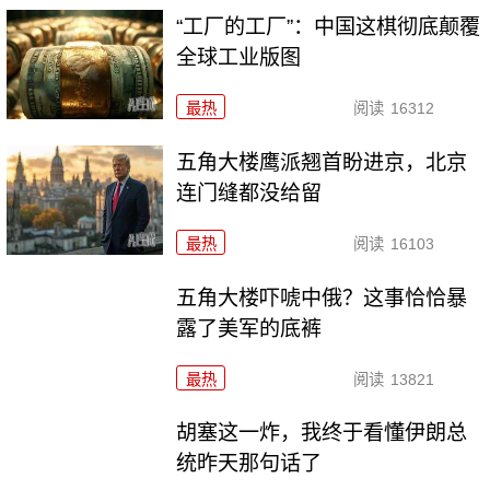
“工厂的工厂”：中国这棋彻底颠覆
全球工业版图
最热
阅读
16312
五角大楼鹰派翘首盼进京，北京
连门缝都没给留
最热
阅读
16103
五角大楼吓唬中俄？这事恰恰暴
露了美军的底裤
最热
阅读
13821
胡塞这一炸，我终于看懂伊朗总
统昨天那句话了