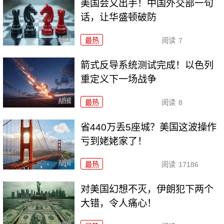
美国会又出手！中国外交部一句
话，让华盛顿破防
最热
阅读
7
箭式反导系统测试完成！以色列
重定义下一场战争
最热
阅读
8
省440万丢5座城？美国这波操作
亏到姥姥家了！
最热
阅读
17186
对美国幻想不灭，伊朗犯下两个
大错，令人痛心！