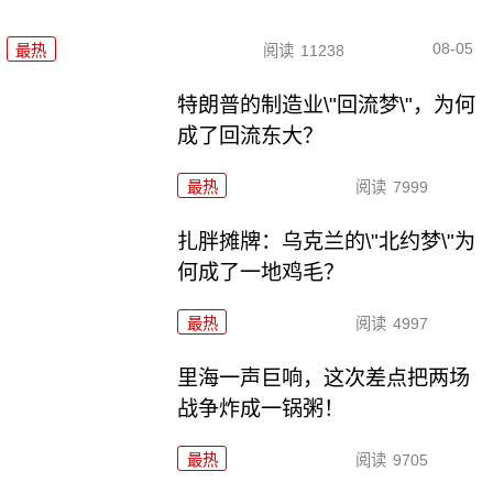
08-05
最热
阅读
11238
特朗普的制造业\"回流梦\"，为何
成了回流东大？
最热
阅读
7999
扎胖摊牌：乌克兰的\"北约梦\"为
何成了一地鸡毛？
最热
阅读
4997
里海一声巨响，这次差点把两场
战争炸成一锅粥！
最热
阅读
9705