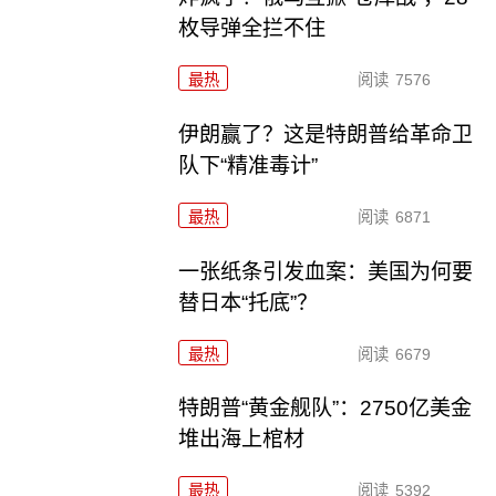
枚导弹全拦不住
最热
阅读
7576
伊朗赢了？这是特朗普给革命卫
队下“精准毒计”
最热
阅读
6871
一张纸条引发血案：美国为何要
替日本“托底”？
最热
阅读
6679
特朗普“黄金舰队”：2750亿美金
堆出海上棺材
最热
阅读
5392