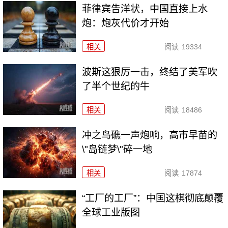
菲律宾告洋状，中国直接上水
炮：炮灰代价才开始
相关
阅读
19334
波斯这狠厉一击，终结了美军吹
了半个世纪的牛
相关
阅读
18486
冲之鸟礁一声炮响，高市早苗的
\"岛链梦\"碎一地
相关
阅读
17874
“工厂的工厂”：中国这棋彻底颠覆
全球工业版图