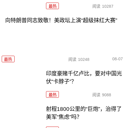
最热
阅读
10287
向特朗普同志致敬！美政坛上演“超级抹红大赛”
08-07
最热
阅读
10248
印度豪赌千亿卢比，要对中国光
伏“卡脖子”？
最热
阅读
9088
射程1800公里的“巨炮”，治得了
美军“焦虑”吗？