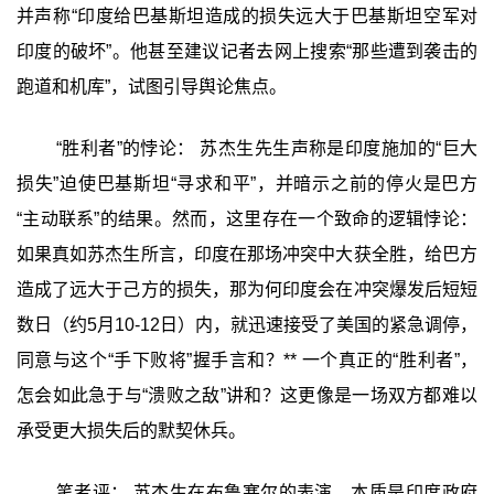
并声称“印度给巴基斯坦造成的损失远大于巴基斯坦空军对
印度的破坏”。他甚至建议记者去网上搜索“那些遭到袭击的
跑道和机库”，试图引导舆论焦点。
“胜利者”的悖论： 苏杰生先生声称是印度施加的“巨大
损失”迫使巴基斯坦“寻求和平”，并暗示之前的停火是巴方
“主动联系”的结果。然而，这里存在一个致命的逻辑悖论：
如果真如苏杰生所言，印度在那场冲突中大获全胜，给巴方
造成了远大于己方的损失，那为何印度会在冲突爆发后短短
数日（约5月10-12日）内，就迅速接受了美国的紧急调停，
同意与这个“手下败将”握手言和？** 一个真正的“胜利者”，
怎会如此急于与“溃败之敌”讲和？这更像是一场双方都难以
承受更大损失后的默契休兵。
笔者评： 苏杰生在布鲁塞尔的表演，本质是印度政府