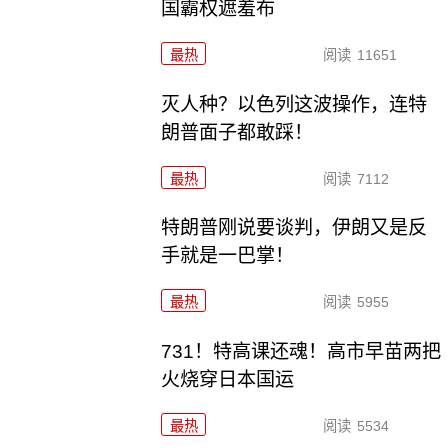
国霸权遮羞布
最热
阅读
11651
灭人种？以色列这波操作，连特
朗普面子都敢踩！
最热
阅读
7112
特朗普刚说要谈判，伊朗又是反
手就是一巴掌！
最热
阅读
5955
731！特高课还魂！高市早苗两把
火烧穿日本国运
最热
阅读
5534