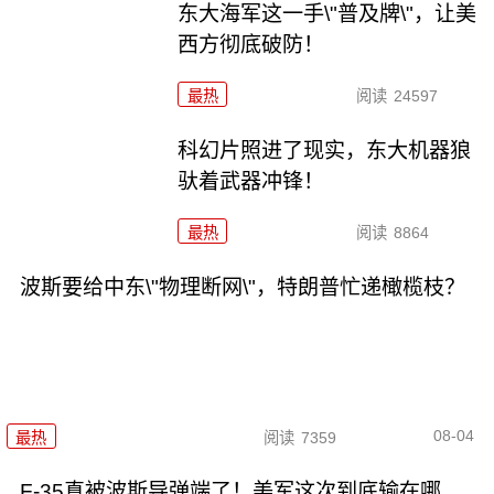
东大海军这一手\"普及牌\"，让美
西方彻底破防！
最热
阅读
24597
科幻片照进了现实，东大机器狼
驮着武器冲锋！
最热
阅读
8864
波斯要给中东\"物理断网\"，特朗普忙递橄榄枝？
08-04
最热
阅读
7359
F-35真被波斯导弹端了！美军这次到底输在哪