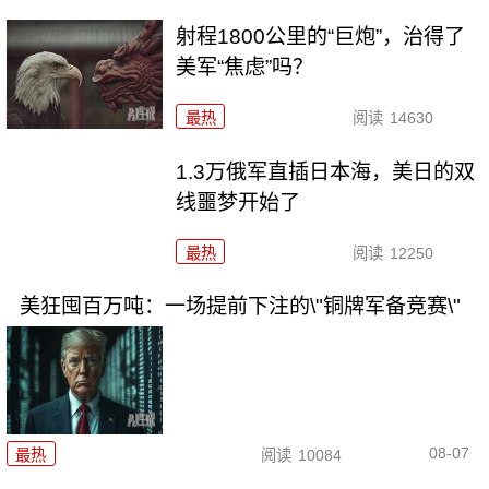
射程1800公里的“巨炮”，治得了
美军“焦虑”吗？
最热
阅读
14630
1.3万俄军直插日本海，美日的双
线噩梦开始了
最热
阅读
12250
美狂囤百万吨：一场提前下注的\"铜牌军备竞赛\"
08-07
最热
阅读
10084