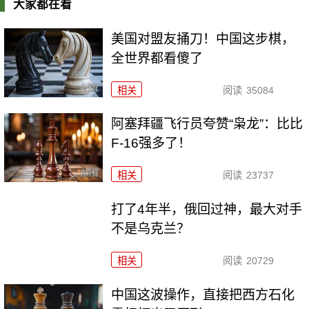
大家都在看
美国对盟友捅刀！中国这步棋，
全世界都看傻了
相关
阅读
35084
阿塞拜疆飞行员夸赞“枭龙”：比比
F-16强多了！
相关
阅读
23737
打了4年半，俄回过神，最大对手
不是乌克兰？
相关
阅读
20729
中国这波操作，直接把西方石化