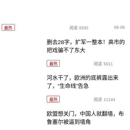
08-06
最热
阅读
6592
删去28字，扩军一整本！高市的
把戏骗不了东大
最热
阅读
5611
河水干了，欧洲的底裤露出来
了，“生命线”告急
最热
阅读
11144
欧盟想关门，中国人就翻墙，布
鲁塞尔被逼到墙角