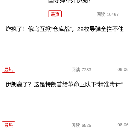
国导弹不如伊朗？
最热
阅读
10467
炸疯了！俄乌互掀“仓库战”，28枚导弹全拦不住
08-06
最热
阅读
7283
伊朗赢了？这是特朗普给革命卫队下“精准毒计”
08-06
最热
阅读
6525