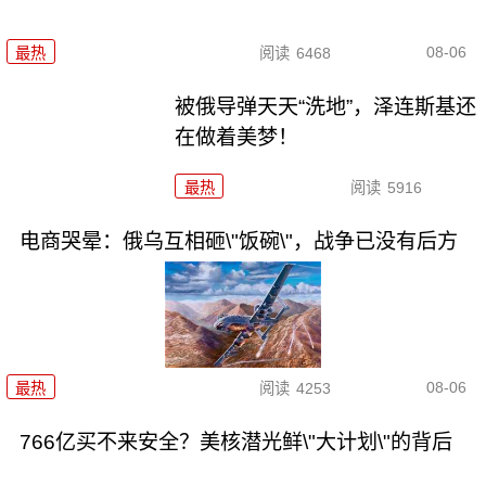
08-06
最热
阅读
6468
被俄导弹天天“洗地”，泽连斯基还
在做着美梦！
最热
阅读
5916
电商哭晕：俄乌互相砸\"饭碗\"，战争已没有后方
08-06
最热
阅读
4253
766亿买不来安全？美核潜光鲜\"大计划\"的背后