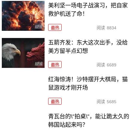
美利坚一场电子战演习，把自家
救护机送了命！
最热
阅读
8834
五箭齐发：东大这次出手，没给
美方留半点幻想
最热
阅读
6689
红海惊涛！沙特摆开大棋局，猫
鼠游戏才刚开场
最热
阅读
5685
青瓦台的\"拍桌\"，能让跪太久的
韩国站起来吗？