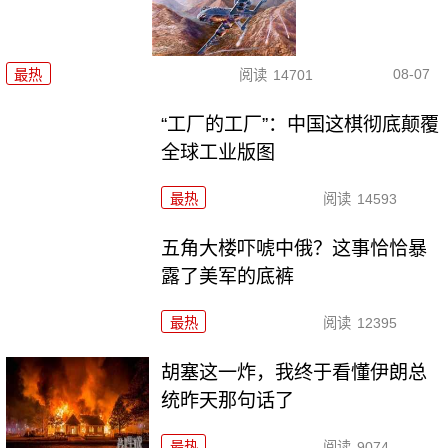
08-07
最热
阅读
14701
“工厂的工厂”：中国这棋彻底颠覆
全球工业版图
最热
阅读
14593
五角大楼吓唬中俄？这事恰恰暴
露了美军的底裤
最热
阅读
12395
胡塞这一炸，我终于看懂伊朗总
统昨天那句话了
最热
阅读
9074