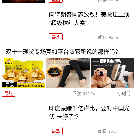
向特朗普同志致敬！美政坛上演
“超级抹红大赛”
最热
阅读
9065
双十一现货专场真如平台商家所说的那样吗？
最热
阅读
31145
4小时前
印度豪赌千亿卢比，要对中国光
伏“卡脖子”？
最热
阅读
7957