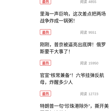
最热
阅读
4855
里海一声巨响，这次差点把两场
战争炸成一锅粥！
最热
阅读
9551
刚刚，普京被逼亮出底牌！俄罗
斯要干大事了！
最热
阅读
15950
官宣“核常兼备”！六爷挂弹反航
母，炸醒多少人
最热
阅读
12723
特朗普一句“珍珠港除外”，撕开美