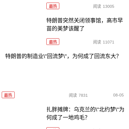
最热
阅读
13005
特朗普突然关闭领事馆，高市早
苗的美梦该醒了
最热
阅读
11071
特朗普的制造业\"回流梦\"，为何成了回流东大？
08-05
最热
阅读
7831
扎胖摊牌：乌克兰的\"北约梦\"为
何成了一地鸡毛？