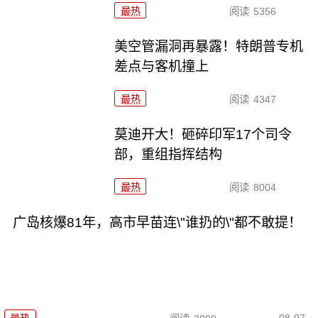
最热
阅读
5356
美空管漏洞再暴露！特朗普专机
差点与客机撞上
最热
阅读
4347
莫迪开大！砸碎印军17个司令
部，重组指挥结构
最热
阅读
8004
广岛核爆81年，高市早苗连\"谁扔的\"都不敢提！
08-07