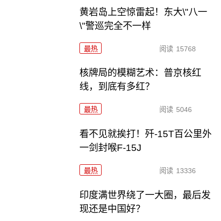
黄岩岛上空惊雷起！东大\"八一
\"警巡完全不一样
最热
阅读
15768
核牌局的模糊艺术：普京核红
线，到底有多红？
最热
阅读
5046
看不见就挨打！歼-15T百公里外
一剑封喉F-15J
最热
阅读
13336
印度满世界绕了一大圈，最后发
现还是中国好？