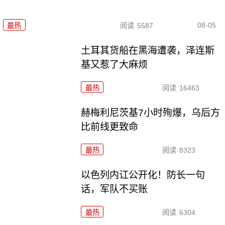
08-05
最热
阅读
5587
土耳其货船在黑海遭袭，泽连斯
基又惹了大麻烦
最热
阅读
16463
赫梅利尼茨基7小时殉爆，乌后方
比前线更致命
最热
阅读
8323
以色列内讧公开化！防长一句
话，军队不买账
最热
阅读
6304