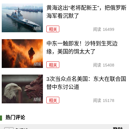
黄海这出“老将配新王”，把俄罗斯
海军看沉默了
相关
阅读
16499
中东一触即发！沙特到生死边
缘，美国的饵太大了
相关
阅读
15408
3次当众点名美国：东大在联合国
替中东讨公道
相关
阅读
15178
热门评论