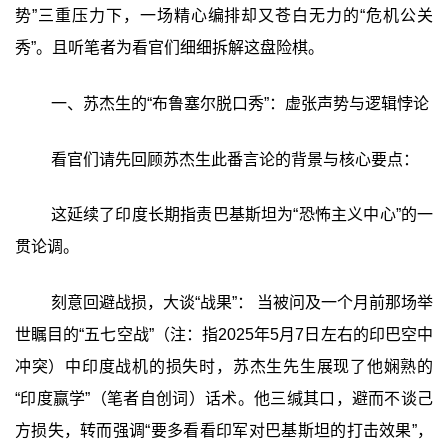
势”三重压力下，一场精心编排却又苍白无力的“危机公关
秀”。且听笔者为看官们细细拆解这盘险棋。
一、苏杰生的“布鲁塞尔脱口秀”：虚张声势与逻辑悖论
看官们请先回顾苏杰生此番言论的背景与核心要点：
这延续了印度长期指责巴基斯坦为“恐怖主义中心”的一
贯论调。
刻意回避战损，大谈“战果”： 当被问及一个月前那场举
世瞩目的“五七空战”（注：指2025年5月7日左右的印巴空中
冲突）中印度战机的损失时，苏杰生先生展现了他娴熟的
“印度赢学”（笔者自创词）话术。他三缄其口，避而不谈己
方损失，转而强调“要多看看印军对巴基斯坦的打击效果”，