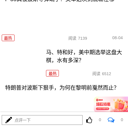
08-04
最热
阅读
7139
马、特和好，美中期选举这盘大
棋，水有多深？
最热
阅读
6512
特朗普对波斯下狠手，为何在黎明前戛然而止？
0
0
点评一下
08-04
最热
阅读
4736