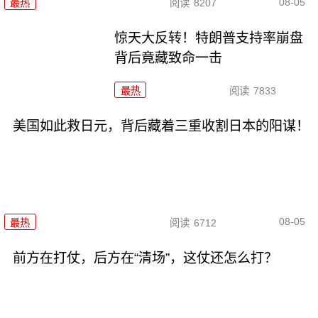
08-05
最热
阅读
8207
惊天大反转！特朗普支持率崩盘
背后竟藏致命一击
最热
阅读
7833
美国如此救日元，背后藏着三重收割日本的阳谋！
08-05
最热
阅读
6712
前方在打仗，后方在“清场”，这仗还怎么打？