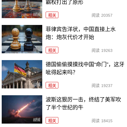
霸权打出了原形
相关
阅读
20357
菲律宾告洋状，中国直接上水
炮：炮灰代价才开始
相关
阅读
19263
德国偷偷摸摸找中国“命门”，这牙
呲得起来吗？
相关
阅读
19237
波斯这狠厉一击，终结了美军吹
了半个世纪的牛
相关
阅读
18415