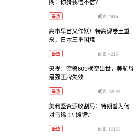
朗：你猜我信不信？
最热
阅读
4815
高市早苗又作妖！特高课卷土重
来，日本三重困境
最热
阅读
4215
央视：空警600横空出世，美航母
最强王牌失效
最热
阅读
22844
美利坚资源收割局：特朗普为何
对乌稀土\"摊牌\"
最热
阅读
10163