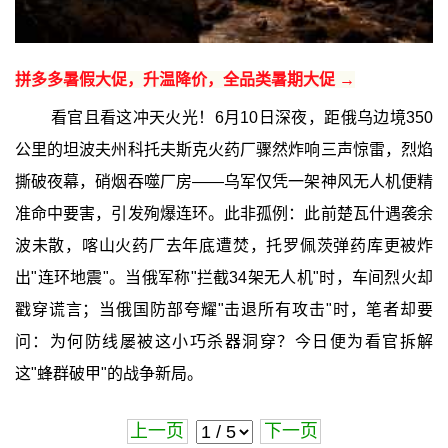
拼多多暑假大促，升温降价，全品类暑期大促 →
看官且看这冲天火光！6月10日深夜，距俄乌边境350
公里的坦波夫州科托夫斯克火药厂骤然炸响三声惊雷，烈焰
撕破夜幕，硝烟吞噬厂房——乌军仅凭一架神风无人机便精
准命中要害，引发殉爆连环。此非孤例：此前楚瓦什遇袭余
波未散，喀山火药厂去年底遭焚，托罗佩茨弹药库更被炸
出"连环地震"。当俄军称"拦截34架无人机"时，车间烈火却
戳穿谎言；当俄国防部夸耀"击退所有攻击"时，笔者却要
问：为何防线屡被这小巧杀器洞穿？今日便为看官拆解
这"蜂群破甲"的战争新局。
上一页
下一页