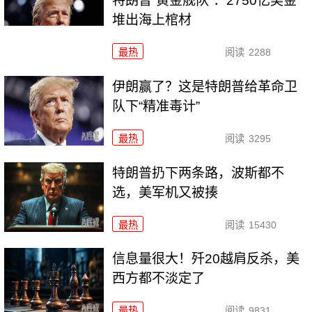
特朗普“黄金舰队”：2750亿美金
堆出海上棺材
最热
阅读
2288
伊朗赢了？这是特朗普给革命卫
队下“精准毒计”
最热
阅读
3295
特朗普扔下两条路，波斯都不
选，美军机又被揍
最热
阅读
15430
信息量很大！歼20越肩反杀，美
西方都不淡定了
最热
阅读
9831