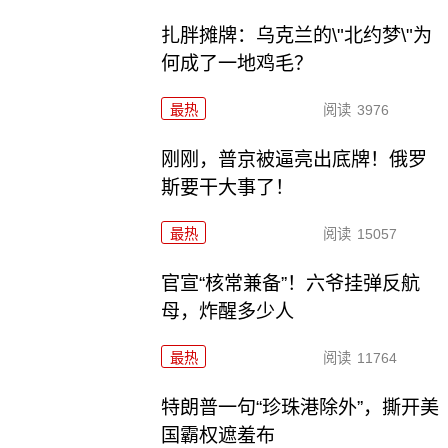
扎胖摊牌：乌克兰的\"北约梦\"为
何成了一地鸡毛？
最热
阅读
3976
刚刚，普京被逼亮出底牌！俄罗
斯要干大事了！
最热
阅读
15057
官宣“核常兼备”！六爷挂弹反航
母，炸醒多少人
最热
阅读
11764
特朗普一句“珍珠港除外”，撕开美
国霸权遮羞布