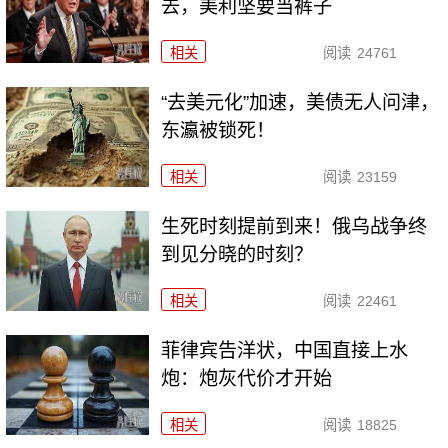
去，美利坚要当裤子
相关
阅读
24761
“去美元化”加速，美债无人问津，
东瀛被锁死！
相关
阅读
23159
生死时刻提前到来！俄乌战争终
到见分晓的时刻？
相关
阅读
22461
菲律宾告洋状，中国直接上水
炮：炮灰代价才开始
相关
阅读
18825