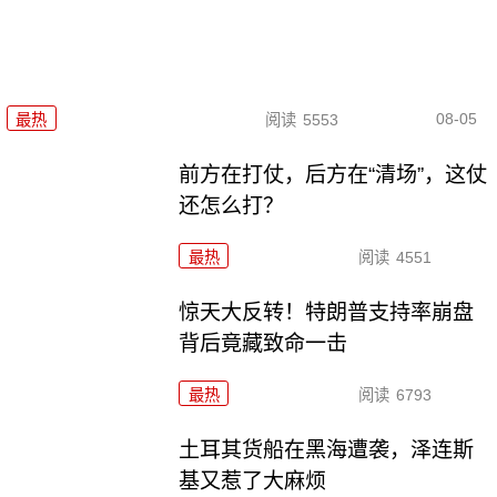
08-05
最热
阅读
5553
前方在打仗，后方在“清场”，这仗
还怎么打？
最热
阅读
4551
惊天大反转！特朗普支持率崩盘
背后竟藏致命一击
最热
阅读
6793
土耳其货船在黑海遭袭，泽连斯
基又惹了大麻烦