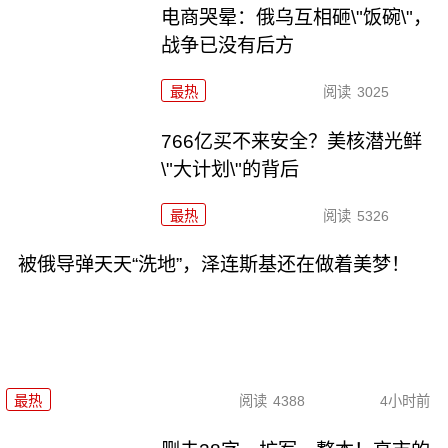
电商哭晕：俄乌互相砸\"饭碗\"，
战争已没有后方
最热
阅读
3025
766亿买不来安全？美核潜光鲜
\"大计划\"的背后
最热
阅读
5326
被俄导弹天天“洗地”，泽连斯基还在做着美梦！
最热
阅读
4388
4小时前