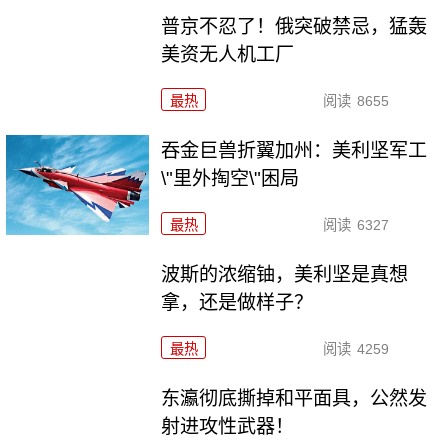
普京不忍了！俄突破禁忌，猛轰
美资无人机工厂
最热
阅读
8655
吞金巨兽折翼加州：美利坚军工
\"里外掏空\"困局
最热
阅读
6327
波斯的浓缩铀，美利坚是真想
拿，还是做样子？
最热
阅读
4259
东瀛彻底撕掉和平面具，公然发
射进攻性武器！