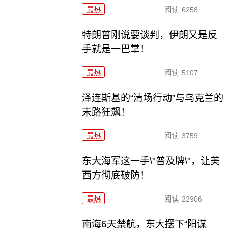
最热
阅读
6258
特朗普刚说要谈判，伊朗又是反
手就是一巴掌！
最热
阅读
5107
泽连斯基的“清场行动”与乌克兰的
末路狂飙！
最热
阅读
3759
东大海军这一手\"普及牌\"，让美
西方彻底破防！
最热
阅读
22906
南海6天禁航，东大摆下“阳谋