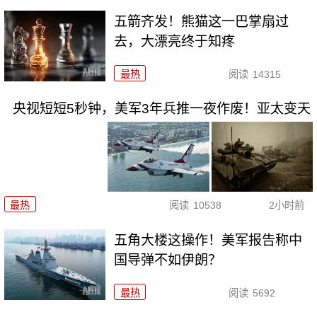
五箭齐发！熊猫这一巴掌扇过
去，大漂亮终于知疼
最热
阅读
14315
央视短短5秒钟，美军3年兵推一夜作废！亚太变天
最热
阅读
10538
2小时前
五角大楼这操作！美军报告称中
国导弹不如伊朗？
最热
阅读
5692