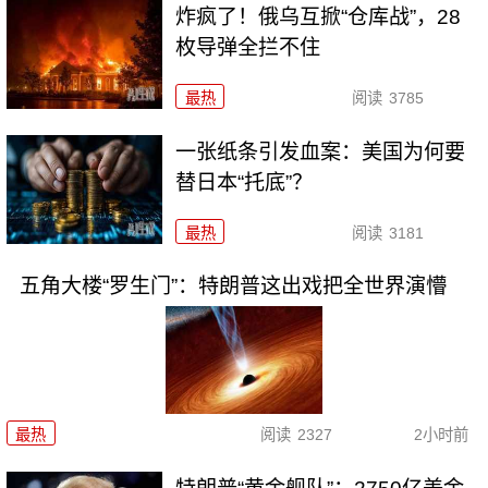
炸疯了！俄乌互掀“仓库战”，28
枚导弹全拦不住
最热
阅读
3785
一张纸条引发血案：美国为何要
替日本“托底”？
最热
阅读
3181
五角大楼“罗生门”：特朗普这出戏把全世界演懵
最热
阅读
2327
2小时前