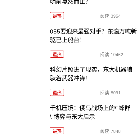
明前戛然而止？
最热
阅读
3954
055要迎来最强对手？东瀛万吨新
驱已上船台！
最热
阅读
10462
科幻片照进了现实，东大机器狼
驮着武器冲锋！
最热
阅读
8091
千机压境：俄乌战场上的\"蜂群
\"博弈与东大启示
最热
阅读
7848