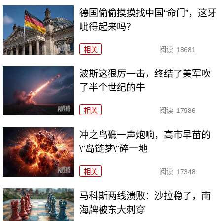
德国偷偷摸摸找中国“命门”，这牙
呲得起来吗？
相关
阅读
18681
波斯这狠厉一击，终结了美军吹
了半个世纪的牛
相关
阅读
17986
冲之鸟礁一声炮响，高市早苗的
\"岛链梦\"碎一地
相关
阅读
17348
马科斯两线溃败：沙拉稳了，南
海牌被东大刺穿