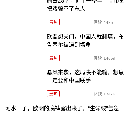
删去28字，扩军一整本！高市的
把戏骗不了东大
最热
阅读
4425
欧盟想关门，中国人就翻墙，布
鲁塞尔被逼到墙角
最热
阅读
14659
暴风来袭，这局决不能输，想赢
一定要和中国联手
最热
阅读
13476
河水干了，欧洲的底裤露出来了，“生命线”告急