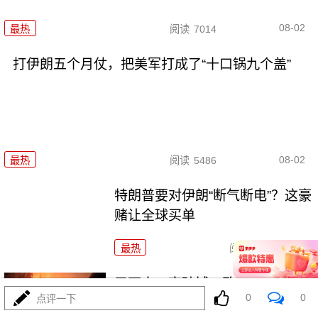
08-02
最热
阅读
7014
打伊朗五个月仗，把美军打成了“十口锅九个盖”
08-02
最热
阅读
5486
特朗普要对伊朗“断气断电”？这豪
赌让全球买单
最热
阅读
4646
五万人一夜破城，欧盟真怕了！
0
0
点评一下
特朗普拿美国说事