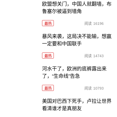
欧盟想关门，中国人就翻墙，布
鲁塞尔被逼到墙角
最热
阅读
16196
暴风来袭，这局决不能输，想赢
一定要和中国联手
最热
阅读
14743
河水干了，欧洲的底裤露出来
了，“生命线”告急
最热
阅读
10793
美国对巴西下死手，卢拉让世界
看清谁才是真朋友