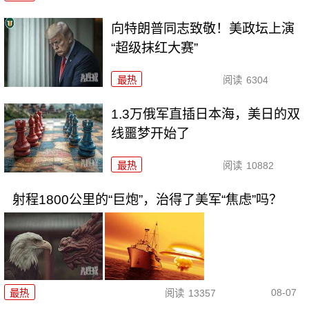
向特朗普同志致敬！美政坛上演
“超级抹红大赛”
最热
阅读
6304
1.3万俄军直插日本海，美日的双
线噩梦开始了
最热
阅读
10882
射程1800公里的“巨炮”，治得了美军“焦虑”吗？
08-07
最热
阅读
13357