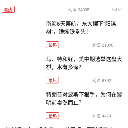
08-04
最热
阅读
24005
南海6天禁航，东大摆下“阳谋
棋”，锤炼铁拳头！
最热
阅读
21090
马、特和好，美中期选举这盘大
棋，水有多深？
最热
阅读
6302
特朗普对波斯下狠手，为何在黎
明前戛然而止？
最热
阅读
4474