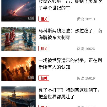
波斯这狠厉一击，终结了美军吹
了半个世纪的牛
相关
阅读
18219
马科斯两线溃败：沙拉稳了，南
海牌被东大刺穿
相关
阅读
16626
一场被世界遗忘的战争，正在刷
新所有人的认知
相关
阅读
15819
算了不打了？特朗普这脚刹车，
把全世界都晃吐了