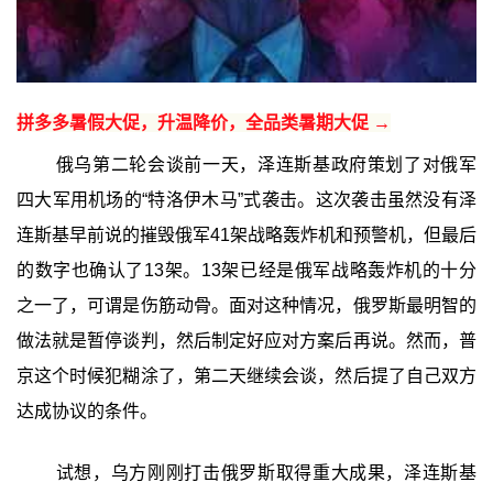
拼多多暑假大促，升温降价，全品类暑期大促 →
俄乌第二轮会谈前一天，泽连斯基政府策划了对俄军
四大军用机场的“特洛伊木马”式袭击。这次袭击虽然没有泽
连斯基早前说的摧毁俄军41架战略轰炸机和预警机，但最后
的数字也确认了13架。13架已经是俄军战略轰炸机的十分
之一了，可谓是伤筋动骨。面对这种情况，俄罗斯最明智的
做法就是暂停谈判，然后制定好应对方案后再说。然而，普
京这个时候犯糊涂了，第二天继续会谈，然后提了自己双方
达成协议的条件。
试想，乌方刚刚打击俄罗斯取得重大成果，泽连斯基