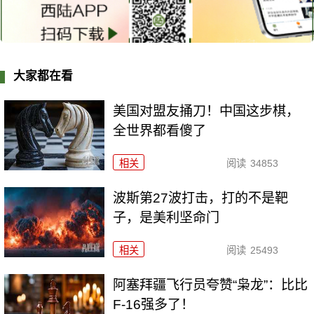
大家都在看
美国对盟友捅刀！中国这步棋，
全世界都看傻了
相关
阅读
34853
波斯第27波打击，打的不是靶
子，是美利坚命门
相关
阅读
25493
阿塞拜疆飞行员夸赞“枭龙”：比比
F-16强多了！