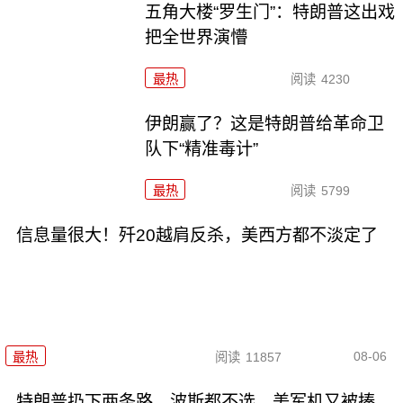
五角大楼“罗生门”：特朗普这出戏
把全世界演懵
最热
阅读
4230
伊朗赢了？这是特朗普给革命卫
队下“精准毒计”
最热
阅读
5799
信息量很大！歼20越肩反杀，美西方都不淡定了
08-06
最热
阅读
11857
特朗普扔下两条路，波斯都不选，美军机又被揍