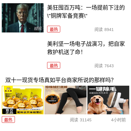
美狂囤百万吨：一场提前下注的
\"铜牌军备竞赛\"
最热
阅读
8941
美利坚一场电子战演习，把自家
救护机送了命！
最热
阅读
7643
双十一现货专场真如平台商家所说的那样吗？
最热
阅读
31145
4小时前