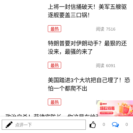
上将一封信捅破天！美军五艘驱
逐舰要盖三口锅！
最热
阅读
7516
特朗普要对伊朗动手？最狠的还
没来，最骚的来了
最热
阅读
6091
美国踏进3个大坑把自己埋了！恐
怕一个都爬不出
最热
阅读
17628
政治自杀！菲律宾防长，你这是在给菲律宾掘墓！
0
0
点评一下