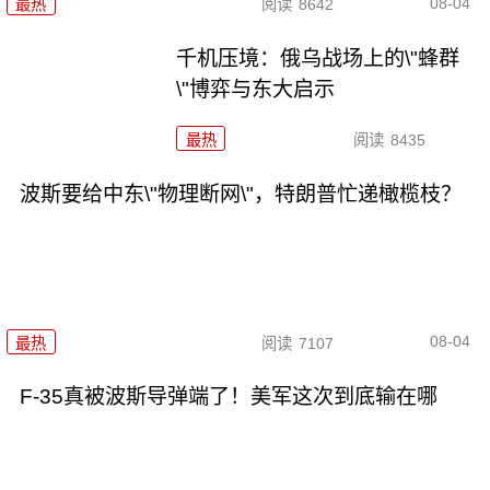
08-04
最热
阅读
8642
千机压境：俄乌战场上的\"蜂群
\"博弈与东大启示
最热
阅读
8435
波斯要给中东\"物理断网\"，特朗普忙递橄榄枝？
08-04
最热
阅读
7107
F-35真被波斯导弹端了！美军这次到底输在哪