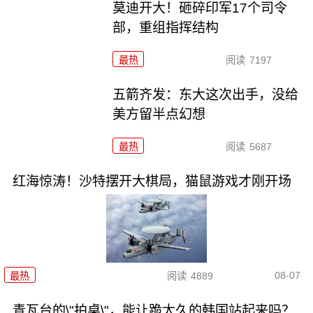
莫迪开大！砸碎印军17个司令
部，重组指挥结构
最热
阅读
7197
五箭齐发：东大这次出手，没给
美方留半点幻想
最热
阅读
5687
红海惊涛！沙特摆开大棋局，猫鼠游戏才刚开场
08-07
最热
阅读
4889
青瓦台的\"拍桌\"，能让跪太久的韩国站起来吗？