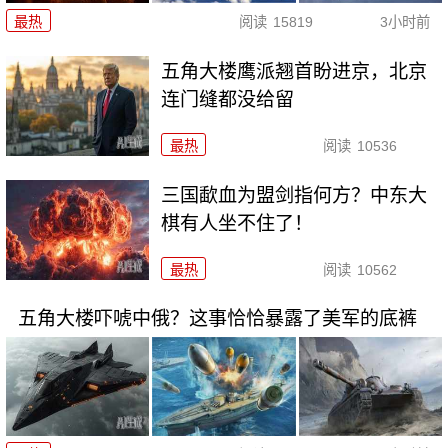
最热
阅读
15819
3小时前
五角大楼鹰派翘首盼进京，北京
连门缝都没给留
最热
阅读
10536
三国歃血为盟剑指何方？中东大
棋有人坐不住了！
最热
阅读
10562
五角大楼吓唬中俄？这事恰恰暴露了美军的底裤