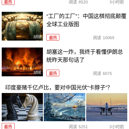
最热
阅读
8520
3小时前
“工厂的工厂”：中国这棋彻底颠覆
全球工业版图
最热
阅读
10069
胡塞这一炸，我终于看懂伊朗总
统昨天那句话了
最热
阅读
6075
印度豪赌千亿卢比，要对中国光伏“卡脖子”？
最热
阅读
5251
3小时前