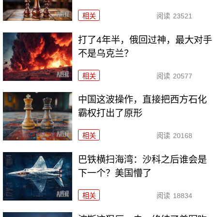
相关
阅读
23521
打了4年半，俄回过神，最大对手
不是乌克兰？
相关
阅读
20577
中国这波操作，直接把西方石化
霸权打出了原形
相关
阅读
20168
巴铁横扫海湾：沙科之后谁会是
下一个？美国懵了
相关
阅读
18834