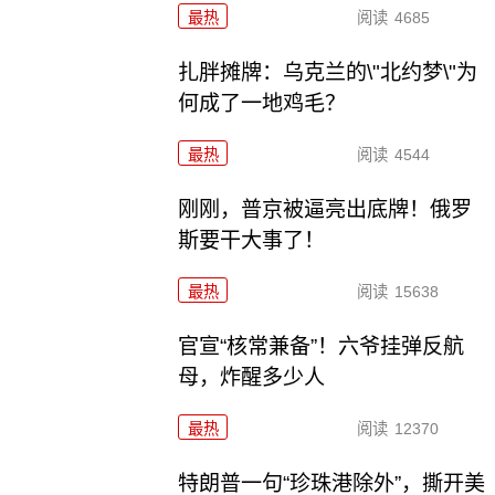
最热
阅读
4685
扎胖摊牌：乌克兰的\"北约梦\"为
何成了一地鸡毛？
最热
阅读
4544
刚刚，普京被逼亮出底牌！俄罗
斯要干大事了！
最热
阅读
15638
官宣“核常兼备”！六爷挂弹反航
母，炸醒多少人
最热
阅读
12370
特朗普一句“珍珠港除外”，撕开美