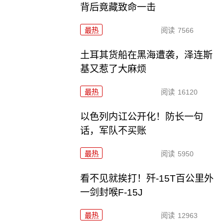
背后竟藏致命一击
最热
阅读
7566
土耳其货船在黑海遭袭，泽连斯
基又惹了大麻烦
最热
阅读
16120
以色列内讧公开化！防长一句
话，军队不买账
最热
阅读
5950
看不见就挨打！歼-15T百公里外
一剑封喉F-15J
最热
阅读
12963