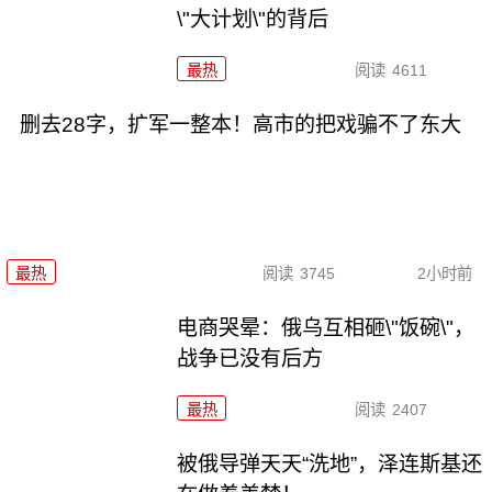
\"大计划\"的背后
最热
阅读
4611
删去28字，扩军一整本！高市的把戏骗不了东大
最热
阅读
3745
2小时前
电商哭晕：俄乌互相砸\"饭碗\"，
战争已没有后方
最热
阅读
2407
被俄导弹天天“洗地”，泽连斯基还