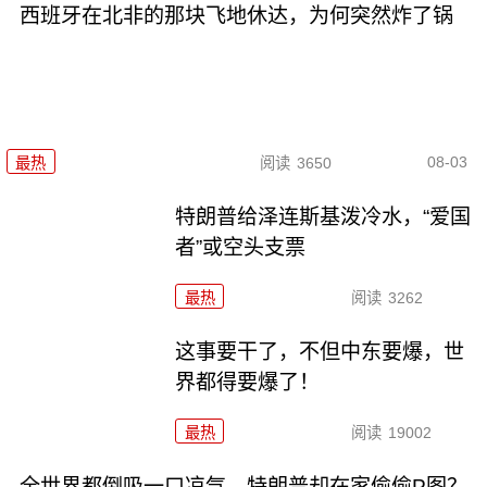
西班牙在北非的那块飞地休达，为何突然炸了锅
08-03
最热
阅读
3650
特朗普给泽连斯基泼冷水，“爱国
者”或空头支票
最热
阅读
3262
这事要干了，不但中东要爆，世
界都得要爆了！
最热
阅读
19002
全世界都倒吸一口凉气，特朗普却在家偷偷P图？