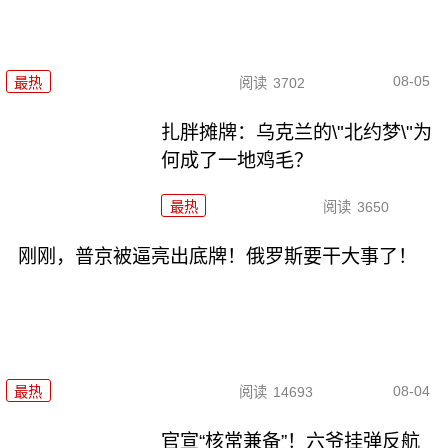
08-05
最热
阅读
3702
扎胖摊牌：乌克兰的\"北约梦\"为
何成了一地鸡毛？
最热
阅读
3650
刚刚，普京被逼亮出底牌！俄罗斯要干大事了！
08-04
最热
阅读
14693
官宣“核常兼备”！六爷挂弹反航