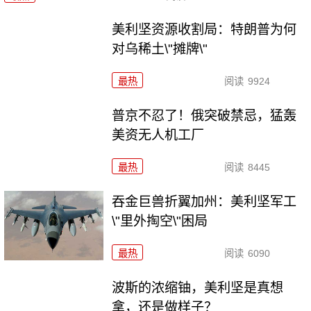
美利坚资源收割局：特朗普为何
对乌稀土\"摊牌\"
最热
阅读
9924
普京不忍了！俄突破禁忌，猛轰
美资无人机工厂
最热
阅读
8445
吞金巨兽折翼加州：美利坚军工
\"里外掏空\"困局
最热
阅读
6090
波斯的浓缩铀，美利坚是真想
拿，还是做样子？