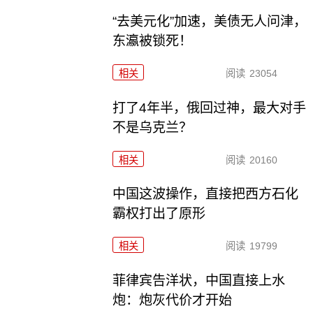
“去美元化”加速，美债无人问津，
东瀛被锁死！
相关
阅读
23054
打了4年半，俄回过神，最大对手
不是乌克兰？
相关
阅读
20160
中国这波操作，直接把西方石化
霸权打出了原形
相关
阅读
19799
菲律宾告洋状，中国直接上水
炮：炮灰代价才开始