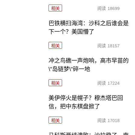
相关
阅读
18699
巴铁横扫海湾：沙科之后谁会是
下一个？美国懵了
相关
阅读
18157
冲之鸟礁一声炮响，高市早苗的
\"岛链梦\"碎一地
相关
阅读
17224
美伊停火是幌子？穆杰塔巴回
信，把中东棋盘掀了
相关
阅读
17018