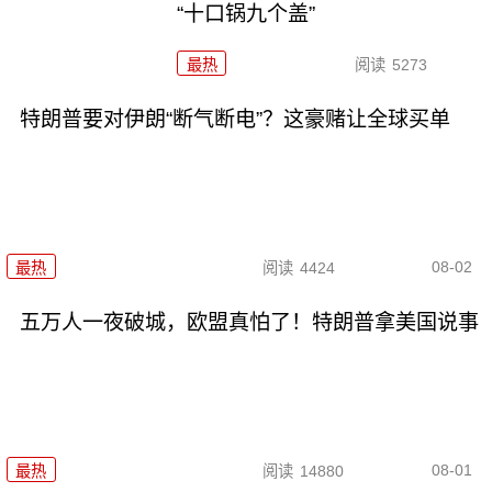
“十口锅九个盖”
最热
阅读
5273
特朗普要对伊朗“断气断电”？这豪赌让全球买单
08-02
最热
阅读
4424
五万人一夜破城，欧盟真怕了！特朗普拿美国说事
08-01
最热
阅读
14880