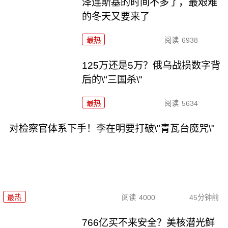
泽连斯基的时间不多了，最艰难
的冬天又要来了
最热
阅读
6938
125万还是5万？俄乌战损数字背
后的\"三国杀\"
最热
阅读
5634
对检察官体系下手！李在明要打破\"青瓦台魔咒\"
最热
阅读
4000
45分钟前
766亿买不来安全？美核潜光鲜