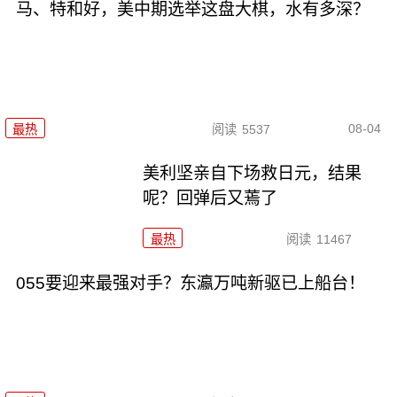
马、特和好，美中期选举这盘大棋，水有多深？
08-04
最热
阅读
5537
美利坚亲自下场救日元，结果
呢？回弹后又蔫了
最热
阅读
11467
055要迎来最强对手？东瀛万吨新驱已上船台！