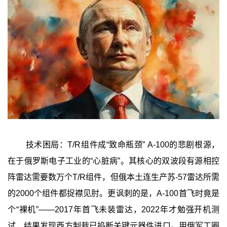
技术困局：T/R组件成“致命瓶颈” A-100的悲剧根源，
在于俄罗斯电子工业的“心脏病”。其核心的双波段有源相控
阵雷达需要数万个T/R组件，但俄本土连生产苏-57雷达所需
的2000个组件都捉襟见肘。更讽刺的是，A-100首飞时竟是
个“裸机”——2017年首飞未装雷达，2022年才勉强开机测
试，结果发现西方制裁已掐断关键元器件进口。用俄军工圈