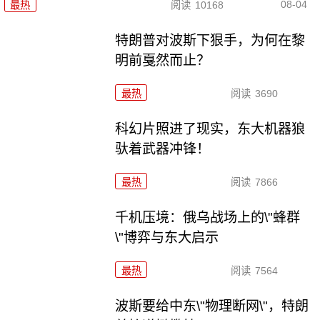
08-04
最热
阅读
10168
特朗普对波斯下狠手，为何在黎
明前戛然而止？
最热
阅读
3690
科幻片照进了现实，东大机器狼
驮着武器冲锋！
最热
阅读
7866
千机压境：俄乌战场上的\"蜂群
\"博弈与东大启示
最热
阅读
7564
波斯要给中东\"物理断网\"，特朗