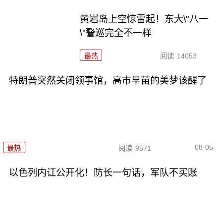
黄岩岛上空惊雷起！东大\"八一
\"警巡完全不一样
最热
阅读
14053
特朗普突然关闭领事馆，高市早苗的美梦该醒了
08-05
最热
阅读
9571
以色列内讧公开化！防长一句话，军队不买账