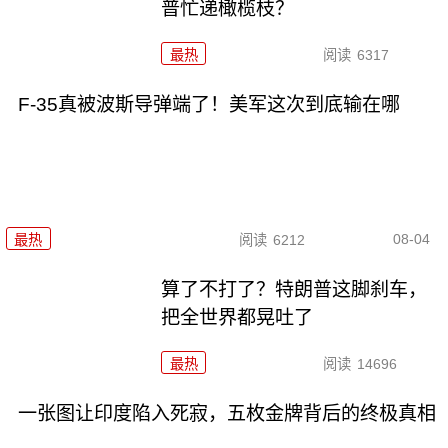
普忙递橄榄枝？
最热
阅读
6317
F-35真被波斯导弹端了！美军这次到底输在哪
08-04
最热
阅读
6212
算了不打了？特朗普这脚刹车，
把全世界都晃吐了
最热
阅读
14696
一张图让印度陷入死寂，五枚金牌背后的终极真相