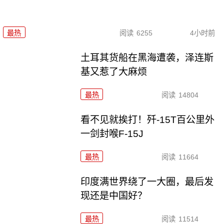
最热
阅读
6255
4小时前
土耳其货船在黑海遭袭，泽连斯
基又惹了大麻烦
最热
阅读
14804
看不见就挨打！歼-15T百公里外
一剑封喉F-15J
最热
阅读
11664
印度满世界绕了一大圈，最后发
现还是中国好？
最热
阅读
11514