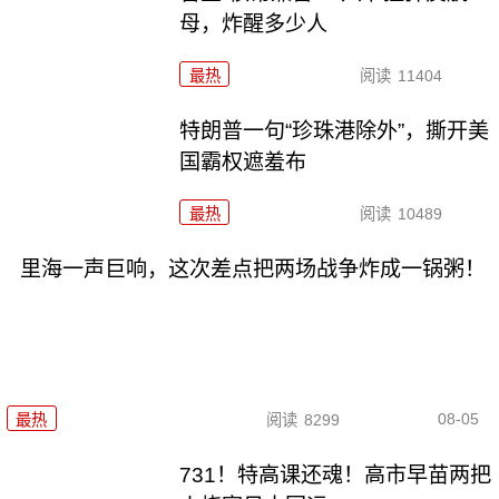
母，炸醒多少人
最热
阅读
11404
特朗普一句“珍珠港除外”，撕开美
国霸权遮羞布
最热
阅读
10489
里海一声巨响，这次差点把两场战争炸成一锅粥！
08-05
最热
阅读
8299
731！特高课还魂！高市早苗两把