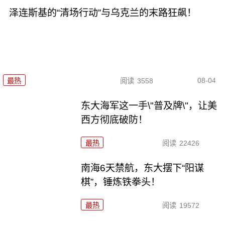
泽连斯基的“清场行动”与乌克兰的末路狂飙！
08-04
最热
阅读
3558
东大海军这一手\"普及牌\"，让美
西方彻底破防！
最热
阅读
22426
南海6天禁航，东大摆下“阳谋
棋”，锤炼铁拳头！
最热
阅读
19572