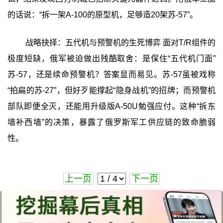
的话说：“拆一架A-100的原型机，足够造20架苏-57”。
战略抉择：五代机与预警机的生死博弈 面对T/R组件的
极度短缺，俄军被迫做出残酷取舍：是保住“五代机门面”
苏-57，还是续命预警机？答案显而易见。苏-57虽被戏称
“拍扁的苏-27”，但好歹能撑起“隐身战机”的招牌；而预警机
部队即便全灭，还能用升级版A-50U勉强应付。这种“拆东
墙补西墙”的决策，暴露了俄罗斯军工供应链的致命脆弱
性。
上一页
下一页