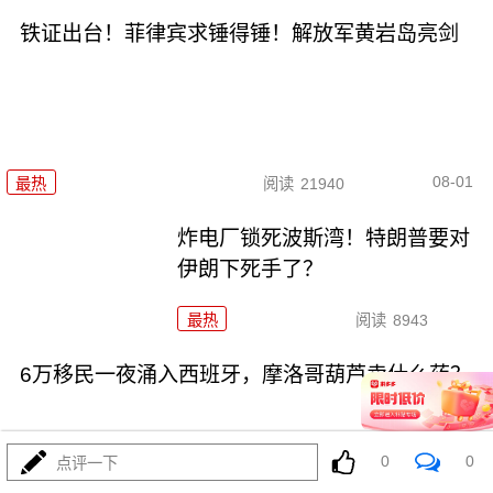
铁证出台！菲律宾求锤得锤！解放军黄岩岛亮剑
08-01
最热
阅读
21940
炸电厂锁死波斯湾！特朗普要对
伊朗下死手了？
最热
阅读
8943
6万移民一夜涌入西班牙，摩洛哥葫芦卖什么药？
0
0
点评一下