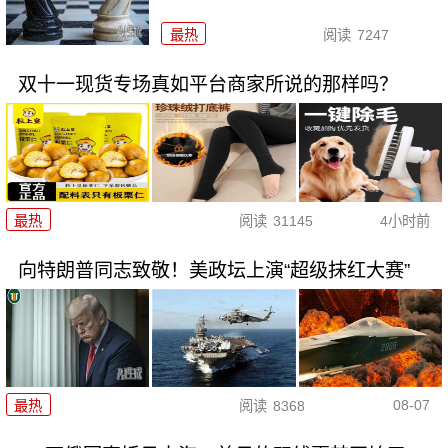
最热
阅读
7247
双十一现货专场真如平台商家所说的那样吗？
最热
阅读
31145
4小时前
向特朗普同志致敬！美政坛上演“超级抹红大赛”
08-07
最热
阅读
8368