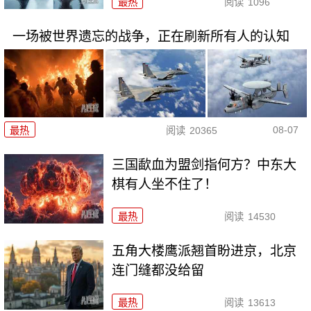
最热
阅读
1096
一场被世界遗忘的战争，正在刷新所有人的认知
08-07
最热
阅读
20365
三国歃血为盟剑指何方？中东大
棋有人坐不住了！
最热
阅读
14530
五角大楼鹰派翘首盼进京，北京
连门缝都没给留
最热
阅读
13613