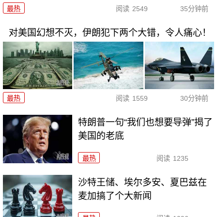
最热
阅读
2549
35分钟前
对美国幻想不灭，伊朗犯下两个大错，令人痛心！
最热
阅读
1559
30分钟前
特朗普一句“我们也想要导弹”揭了
美国的老底
最热
阅读
1235
沙特王储、埃尔多安、夏巴兹在
麦加搞了个大新闻