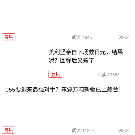
08-04
最热
阅读
4645
美利坚亲自下场救日元，结果
呢？回弹后又蔫了
最热
阅读
12392
055要迎来最强对手？东瀛万吨新驱已上船台！
08-04
最热
阅读
11241