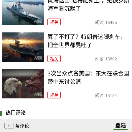
黄海这出“老将配新王”，把俄罗斯
海军看沉默了
相关
阅读
16425
算了不打了？特朗普这脚刹车，
把全世界都晃吐了
相关
阅读
15862
3次当众点名美国：东大在联合国
替中东讨公道
相关
阅读
15124
热门评论
登陆
0
条评论