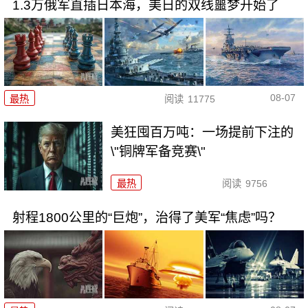
1.3万俄军直插日本海，美日的双线噩梦开始了
08-07
最热
阅读
11775
美狂囤百万吨：一场提前下注的
\"铜牌军备竞赛\"
最热
阅读
9756
射程1800公里的“巨炮”，治得了美军“焦虑”吗？