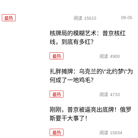
08-05
最热
阅读
15615
核牌局的模糊艺术：普京核红
线，到底有多红？
最热
阅读
4900
扎胖摊牌：乌克兰的\"北约梦\"为
何成了一地鸡毛？
最热
阅读
4733
刚刚，普京被逼亮出底牌！俄罗
斯要干大事了！
最热
阅读
15834