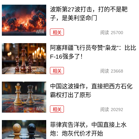
波斯第27波打击，打的不是靶
子，是美利坚命门
相关
阅读
25700
阿塞拜疆飞行员夸赞“枭龙”：比比
F-16强多了！
相关
阅读
23668
中国这波操作，直接把西方石化
霸权打出了原形
相关
阅读
20292
菲律宾告洋状，中国直接上水
炮：炮灰代价才开始