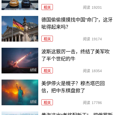
相关
阅读
19201
德国偷偷摸摸找中国“命门”，这牙
呲得起来吗？
相关
阅读
19174
波斯这狠厉一击，终结了美军吹
了半个世纪的牛
相关
阅读
18354
美伊停火是幌子？穆杰塔巴回
信，把中东棋盘掀了
相关
阅读
17786