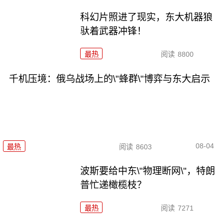
科幻片照进了现实，东大机器狼
驮着武器冲锋！
最热
阅读
8800
千机压境：俄乌战场上的\"蜂群\"博弈与东大启示
08-04
最热
阅读
8603
波斯要给中东\"物理断网\"，特朗
普忙递橄榄枝？
最热
阅读
7271