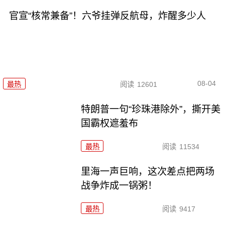
官宣“核常兼备”！六爷挂弹反航母，炸醒多少人
08-04
最热
阅读
12601
特朗普一句“珍珠港除外”，撕开美
国霸权遮羞布
最热
阅读
11534
里海一声巨响，这次差点把两场
战争炸成一锅粥！
最热
阅读
9417