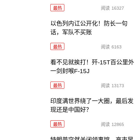
最热
阅读
16327
以色列内讧公开化！防长一句
话，军队不买账
最热
阅读
6163
看不见就挨打！歼-15T百公里外
一剑封喉F-15J
最热
阅读
13173
印度满世界绕了一大圈，最后发
现还是中国好？
最热
阅读
12865
特朗普突然关闭领事馆，高市早