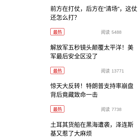
前方在打仗，后方在“清场”，这仗
还怎么打？
最热
阅读
5488
解放军五秒镜头颠覆太平洋！美
军最后安全区没了
最热
阅读
13771
惊天大反转！特朗普支持率崩盘
背后竟藏致命一击
最热
阅读
7738
土耳其货船在黑海遭袭，泽连斯
基又惹了大麻烦