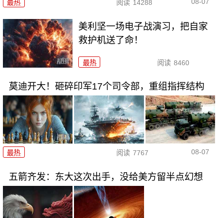
08-07
最热
阅读
14288
美利坚一场电子战演习，把自家
救护机送了命！
最热
阅读
8460
莫迪开大！砸碎印军17个司令部，重组指挥结构
08-07
最热
阅读
7767
五箭齐发：东大这次出手，没给美方留半点幻想