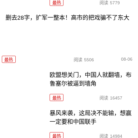
最热
阅读
5779
删去28字，扩军一整本！高市的把戏骗不了东大
08-06
最热
阅读
5506
欧盟想关门，中国人就翻墙，布
鲁塞尔被逼到墙角
最热
阅读
16457
暴风来袭，这局决不能输，想赢
一定要和中国联手
最热
阅读
14984