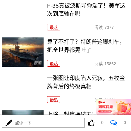
F-35真被波斯导弹端了！美军这
次到底输在哪
最热
阅读
7077
算了不打了？特朗普这脚刹车，
把全世界都晃吐了
最热
阅读
15862
一张图让印度陷入死寂，五枚金
牌背后的终极真相
最热
阅读
11011
上将一封信捅破天！美军五艘驱
逐舰要盖三口锅！
0
0
点评一下