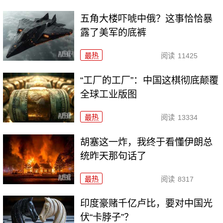
五角大楼吓唬中俄？这事恰恰暴
露了美军的底裤
最热
阅读
11425
“工厂的工厂”：中国这棋彻底颠覆
全球工业版图
最热
阅读
13334
胡塞这一炸，我终于看懂伊朗总
统昨天那句话了
最热
阅读
8317
印度豪赌千亿卢比，要对中国光
伏“卡脖子”？