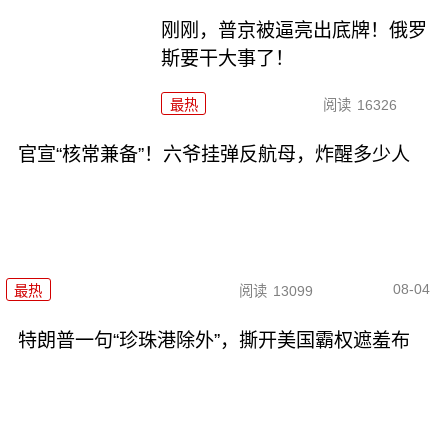
刚刚，普京被逼亮出底牌！俄罗
斯要干大事了！
最热
阅读
16326
官宣“核常兼备”！六爷挂弹反航母，炸醒多少人
08-04
最热
阅读
13099
特朗普一句“珍珠港除外”，撕开美国霸权遮羞布