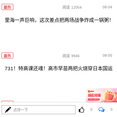
08-04
最热
阅读
12054
里海一声巨响，这次差点把两场战争炸成一锅粥！
08-05
最热
阅读
9946
731！特高课还魂！高市早苗两把火烧穿日本国运
08-04
最热
阅读
5882
0
0
点评一下