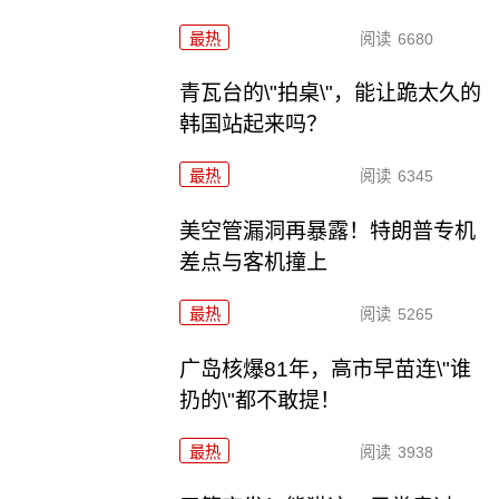
最热
阅读
6680
青瓦台的\"拍桌\"，能让跪太久的
韩国站起来吗？
最热
阅读
6345
美空管漏洞再暴露！特朗普专机
差点与客机撞上
最热
阅读
5265
广岛核爆81年，高市早苗连\"谁
扔的\"都不敢提！
最热
阅读
3938