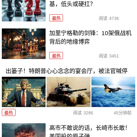
基，低头或硬扛？
最热
阅读
4736
加里宁格勒的剑锋：10架俄战机
背后的地缘博弈
最热
阅读
3451
出篓子！特朗普心心念念的宴会厅，被法官喊停
最热
阅读
3286
45分钟前
高市不敢说的话，长崎市长敢！
美国投的原子弹