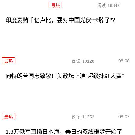
最热
阅读
18342
印度豪赌千亿卢比，要对中国光伏“卡脖子”？
08-08
最热
阅读
10128
向特朗普同志致敬！美政坛上演“超级抹红大赛”
08-07
最热
阅读
11352
1.3万俄军直插日本海，美日的双线噩梦开始了