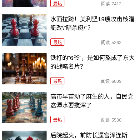
最热
阅读
7412
水面拉跨！美利坚19艘攻击核潜
艇改\"暗杀艇\"？
最热
阅读
5262
铁打的“6爷”，是如何熬成了东大
的战略名片？
最热
阅读
6009
高市早苗动了麻生的人，自民党
这潭水要搅浑了
最热
阅读
5530
后院起火，前防长逼宫泽连斯