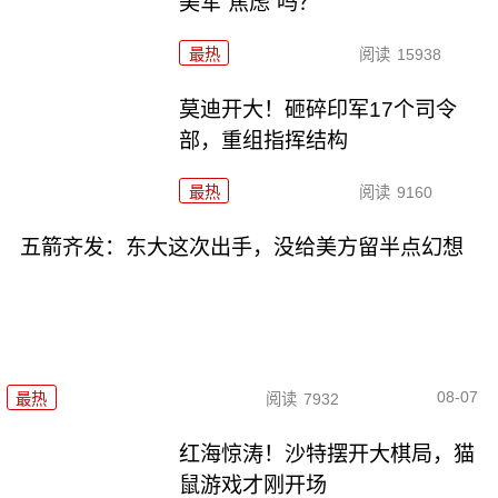
美军“焦虑”吗？
最热
阅读
15938
莫迪开大！砸碎印军17个司令
部，重组指挥结构
最热
阅读
9160
五箭齐发：东大这次出手，没给美方留半点幻想
08-07
最热
阅读
7932
红海惊涛！沙特摆开大棋局，猫
鼠游戏才刚开场