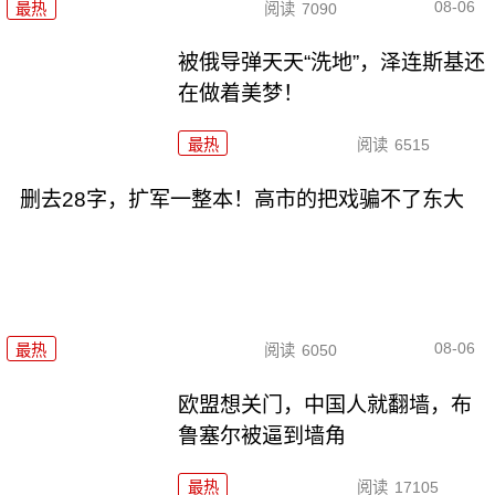
08-06
最热
阅读
7090
被俄导弹天天“洗地”，泽连斯基还
在做着美梦！
最热
阅读
6515
删去28字，扩军一整本！高市的把戏骗不了东大
08-06
最热
阅读
6050
欧盟想关门，中国人就翻墙，布
鲁塞尔被逼到墙角
最热
阅读
17105