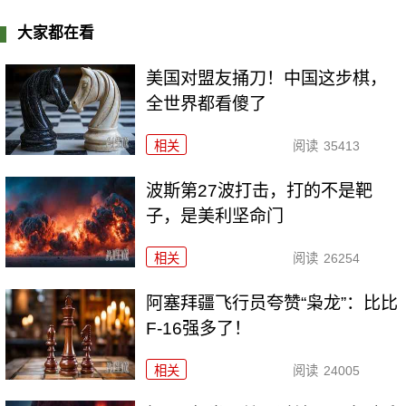
大家都在看
美国对盟友捅刀！中国这步棋，
全世界都看傻了
相关
阅读
35413
波斯第27波打击，打的不是靶
子，是美利坚命门
相关
阅读
26254
阿塞拜疆飞行员夸赞“枭龙”：比比
F-16强多了！
相关
阅读
24005