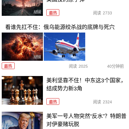
最热
阅读
2733
看谁先扛不住：俄乌能源绞杀战的底牌与死穴
最热
阅读
2025
40分钟前
美利坚靠不住！中东这3个国家，
结成势力新3角
最热
阅读
2324
美军一号人物突然“反水”？特朗普
对伊豪赌玩脱