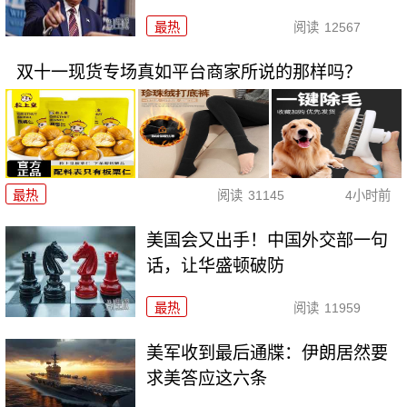
最热
阅读
12567
双十一现货专场真如平台商家所说的那样吗？
最热
阅读
31145
4小时前
美国会又出手！中国外交部一句
话，让华盛顿破防
最热
阅读
11959
美军收到最后通牒：伊朗居然要
求美答应这六条