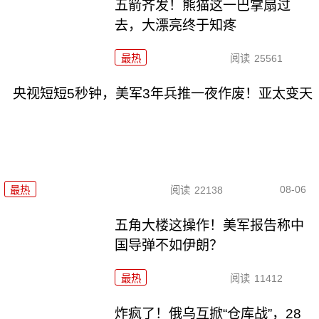
五箭齐发！熊猫这一巴掌扇过
去，大漂亮终于知疼
最热
阅读
25561
央视短短5秒钟，美军3年兵推一夜作废！亚太变天
08-06
最热
阅读
22138
五角大楼这操作！美军报告称中
国导弹不如伊朗？
最热
阅读
11412
炸疯了！俄乌互掀“仓库战”，28