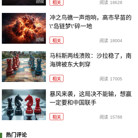
相关
阅读
18628
冲之鸟礁一声炮响，高市早苗的
\"岛链梦\"碎一地
相关
阅读
18004
马科斯两线溃败：沙拉稳了，南
海牌被东大刺穿
相关
阅读
17005
暴风来袭，这局决不能输，想赢
一定要和中国联手
相关
阅读
15788
热门评论