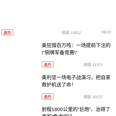
08-07
最热
阅读
13812
美狂囤百万吨：一场提前下注的
\"铜牌军备竞赛\"
最热
阅读
11371
美利坚一场电子战演习，把自家
救护机送了命！
最热
阅读
10127
射程1800公里的“巨炮”，治得了