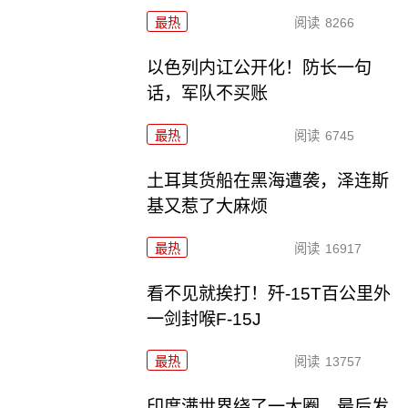
最热
阅读
8266
以色列内讧公开化！防长一句
话，军队不买账
最热
阅读
6745
土耳其货船在黑海遭袭，泽连斯
基又惹了大麻烦
最热
阅读
16917
看不见就挨打！歼-15T百公里外
一剑封喉F-15J
最热
阅读
13757
印度满世界绕了一大圈，最后发