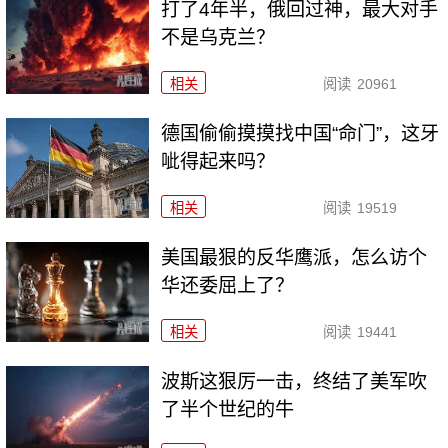
打了4年半，俄回过神，最大对手
不是乌克兰？
相关
阅读
20961
德国偷偷摸摸找中国“命门”，这牙
呲得起来吗？
相关
阅读
19519
美国最狠的反华鹰派，怎么访个
华还委屈上了？
相关
阅读
19441
波斯这狠厉一击，终结了美军吹
了半个世纪的牛