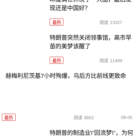
现还是中国好？
最热
阅读
13327
特朗普突然关闭领事馆，高市早
苗的美梦该醒了
最热
阅读
11499
赫梅利尼茨基7小时殉爆，乌后方比前线更致命
08-05
最热
阅读
8662
特朗普的制造业\"回流梦\"，为何