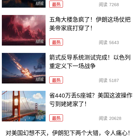
最热
阅读
7268
五角大楼急疯了！伊朗这场仗把
美帝家底打穿了！
最热
阅读
5643
箭式反导系统测试完成！以色列
重定义下一场战争
最热
阅读
5187
省440万丢5座城？美国这波操作
亏到姥姥家了！
最热
阅读
20628
对美国幻想不灭，伊朗犯下两个大错，令人痛心！