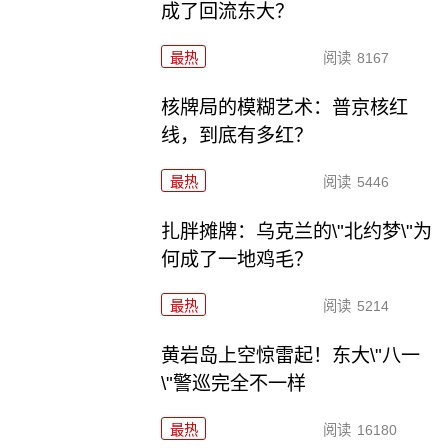
成了回流东大？
最热
阅读
8167
核牌局的模糊艺术：普京核红
线，到底有多红？
最热
阅读
5446
扎胖摊牌：乌克兰的\"北约梦\"为
何成了一地鸡毛？
最热
阅读
5214
黄岩岛上空惊雷起！东大\"八一
\"警巡完全不一样
最热
阅读
16180