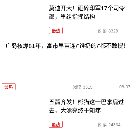
莫迪开大！砸碎印军17个司令
部，重组指挥结构
最热
阅读
8328
广岛核爆81年，高市早苗连\"谁扔的\"都不敢提！
08-07
最热
阅读
3315
五箭齐发！熊猫这一巴掌扇过
去，大漂亮终于知疼
最热
阅读
24364