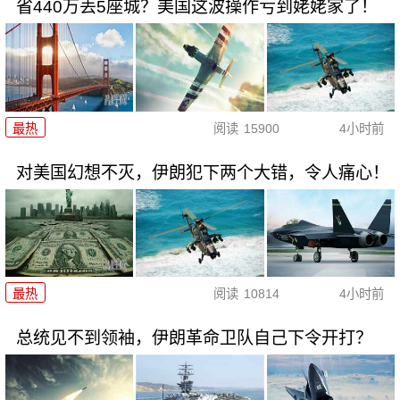
省440万丢5座城？美国这波操作亏到姥姥家了！
最热
阅读
15900
4小时前
对美国幻想不灭，伊朗犯下两个大错，令人痛心！
最热
阅读
10814
4小时前
总统见不到领袖，伊朗革命卫队自己下令开打？