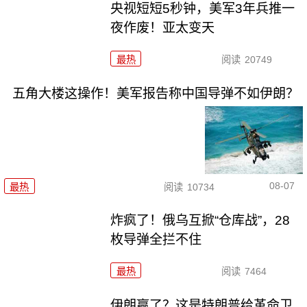
央视短短5秒钟，美军3年兵推一
夜作废！亚太变天
最热
阅读
20749
五角大楼这操作！美军报告称中国导弹不如伊朗？
08-07
最热
阅读
10734
炸疯了！俄乌互掀“仓库战”，28
枚导弹全拦不住
最热
阅读
7464
伊朗赢了？这是特朗普给革命卫