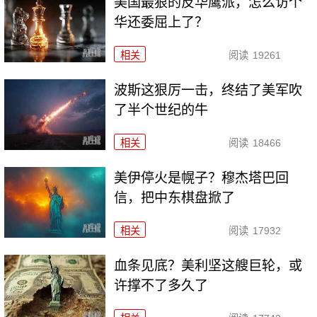
美国最狠的反华鹰派，怎么访个
华还委屈上了？
相关
阅读
19261
波斯这狠厉一击，终结了美军吹
了半个世纪的牛
相关
阅读
18466
美伊停火是幌子？穆杰塔巴回
信，把中东棋盘掀了
相关
阅读
17932
血条见底？美利坚这艘巨轮，或
许撑不了多久了