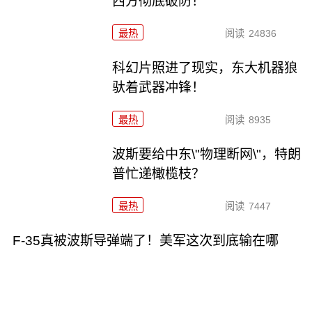
西方彻底破防！
最热
阅读
24836
科幻片照进了现实，东大机器狼
驮着武器冲锋！
最热
阅读
8935
波斯要给中东\"物理断网\"，特朗
普忙递橄榄枝？
最热
阅读
7447
F-35真被波斯导弹端了！美军这次到底输在哪