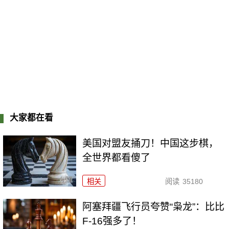
大家都在看
美国对盟友捅刀！中国这步棋，
全世界都看傻了
相关
阅读
35180
阿塞拜疆飞行员夸赞“枭龙”：比比
F-16强多了！