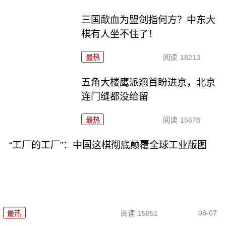
三国歃血为盟剑指何方？中东大
棋有人坐不住了！
最热
阅读
18213
五角大楼鹰派翘首盼进京，北京
连门缝都没给留
最热
阅读
15678
“工厂的工厂”：中国这棋彻底颠覆全球工业版图
08-07
最热
阅读
15851