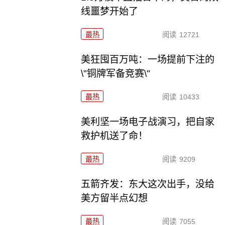
线噩梦开始了
最热
阅读
12721
美狂囤百万吨：一场提前下注的
\"铜牌军备竞赛\"
最热
阅读
10433
美利坚一场电子战演习，把自家
救护机送了命！
最热
阅读
9209
五箭齐发：东大这次出手，没给
美方留半点幻想
最热
阅读
7055