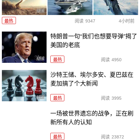
最热
阅读
9347
4小时前
特朗普一句“我们也想要导弹”揭了
美国的老底
最热
阅读
4950
沙特王储、埃尔多安、夏巴兹在
麦加搞了个大新闻
最热
阅读
3995
一场被世界遗忘的战争，正在刷
新所有人的认知
最热
阅读
23872