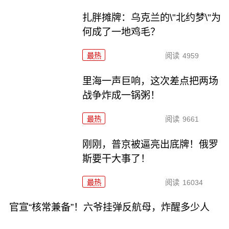
扎胖摊牌：乌克兰的\"北约梦\"为
何成了一地鸡毛？
最热
阅读
4959
里海一声巨响，这次差点把两场
战争炸成一锅粥！
最热
阅读
9661
刚刚，普京被逼亮出底牌！俄罗
斯要干大事了！
最热
阅读
16034
官宣“核常兼备”！六爷挂弹反航母，炸醒多少人