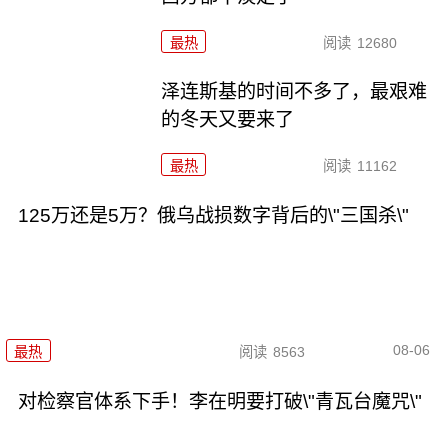
最热
阅读
12680
泽连斯基的时间不多了，最艰难
的冬天又要来了
最热
阅读
11162
125万还是5万？俄乌战损数字背后的\"三国杀\"
08-06
最热
阅读
8563
对检察官体系下手！李在明要打破\"青瓦台魔咒\"