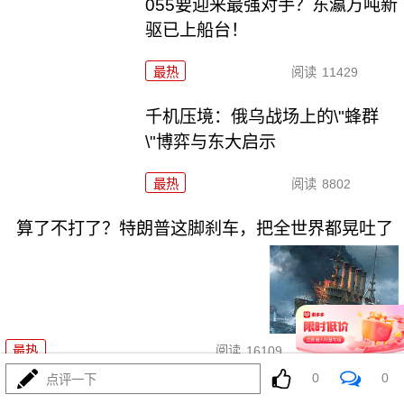
055要迎来最强对手？东瀛万吨新
驱已上船台！
最热
阅读
11429
千机压境：俄乌战场上的\"蜂群
\"博弈与东大启示
最热
阅读
8802
算了不打了？特朗普这脚刹车，把全世界都晃吐了
08-03
最热
阅读
16109
0
0
点评一下
一张图让印度陷入死寂，五枚金