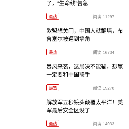
了，“生命线”告急
最热
阅读
11297
欧盟想关门，中国人就翻墙，布
鲁塞尔被逼到墙角
最热
阅读
16734
暴风来袭，这局决不能输，想赢
一定要和中国联手
最热
阅读
15278
解放军五秒镜头颠覆太平洋！美
军最后安全区没了
最热
阅读
14033