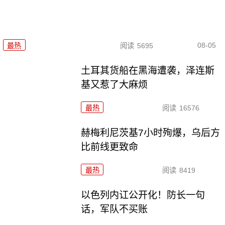
08-05
最热
阅读
5695
土耳其货船在黑海遭袭，泽连斯
基又惹了大麻烦
最热
阅读
16576
赫梅利尼茨基7小时殉爆，乌后方
比前线更致命
最热
阅读
8419
以色列内讧公开化！防长一句
话，军队不买账