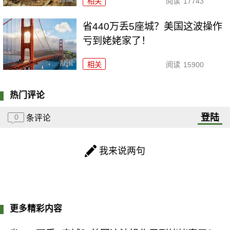
相关
阅读
17743
省440万丢5座城？美国这波操作
亏到姥姥家了！
相关
阅读
15900
热门评论
登陆
0
条评论
我来说两句
更多精彩内容