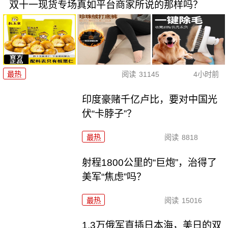
双十一现货专场真如平台商家所说的那样吗？
最热
阅读
31145
4小时前
印度豪赌千亿卢比，要对中国光
伏“卡脖子”？
最热
阅读
8818
射程1800公里的“巨炮”，治得了
美军“焦虑”吗？
最热
阅读
15016
1.3万俄军直插日本海，美日的双