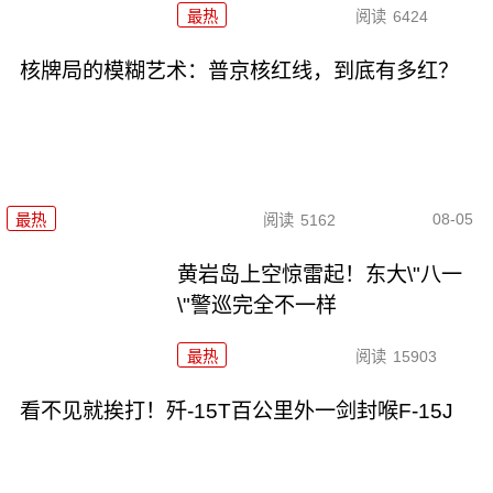
最热
阅读
6424
核牌局的模糊艺术：普京核红线，到底有多红？
08-05
最热
阅读
5162
黄岩岛上空惊雷起！东大\"八一
\"警巡完全不一样
最热
阅读
15903
看不见就挨打！歼-15T百公里外一剑封喉F-15J