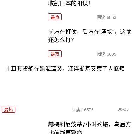
收割日本的阳谋！
最热
阅读
6863
前方在打仗，后方在“清场”，这仗
还怎么打？
最热
阅读
5695
土耳其货船在黑海遭袭，泽连斯基又惹了大麻烦
08-05
最热
阅读
16576
赫梅利尼茨基7小时殉爆，乌后方
比前线更致命