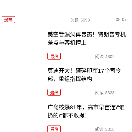
08-07
最热
阅读
5598
美空管漏洞再暴露！特朗普专机
差点与客机撞上
最热
阅读
4602
莫迪开大！砸碎印军17个司令
部，重组指挥结构
最热
阅读
8328
广岛核爆81年，高市早苗连\"谁
扔的\"都不敢提！
最热
阅读
3315