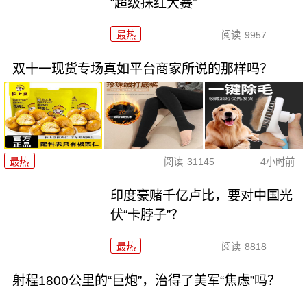
“超级抹红大赛”
最热
阅读
9957
双十一现货专场真如平台商家所说的那样吗？
最热
阅读
31145
4小时前
印度豪赌千亿卢比，要对中国光
伏“卡脖子”？
最热
阅读
8818
射程1800公里的“巨炮”，治得了美军“焦虑”吗？