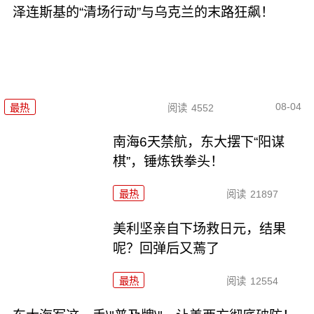
泽连斯基的“清场行动”与乌克兰的末路狂飙！
08-04
最热
阅读
4552
南海6天禁航，东大摆下“阳谋
棋”，锤炼铁拳头！
最热
阅读
21897
美利坚亲自下场救日元，结果
呢？回弹后又蔫了
最热
阅读
12554