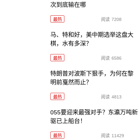
次到底输在哪
最热
阅读
7208
马、特和好，美中期选举这盘大
棋，水有多深？
最热
阅读
6586
特朗普对波斯下狠手，为何在黎
明前戛然而止？
最热
阅读
4813
055要迎来最强对手？东瀛万吨新
驱已上船台！
最热
阅读
11429