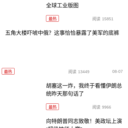
全球工业版图
最热
阅读
15851
五角大楼吓唬中俄？这事恰恰暴露了美军的底裤
08-07
最热
阅读
13449
胡塞这一炸，我终于看懂伊朗总
统昨天那句话了
最热
阅读
9966
向特朗普同志致敬！美政坛上演