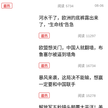
08-06
最热
阅读
5734
河水干了，欧洲的底裤露出来
了，“生命线”告急
最热
阅读
11297
欧盟想关门，中国人就翻墙，布
鲁塞尔被逼到墙角
最热
阅读
16734
暴风来袭，这局决不能输，想赢
一定要和中国联手
最热
阅读
15278
解放军五秒镜头颠覆太平洋！美