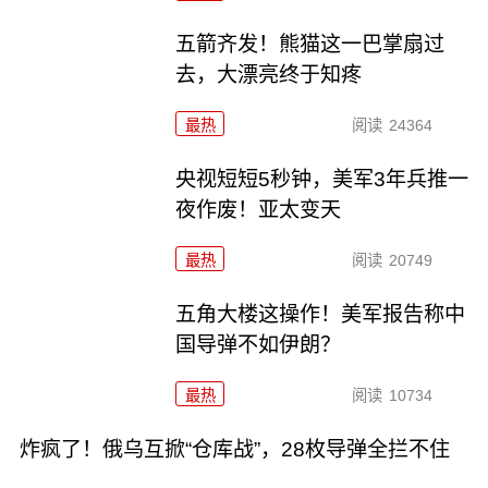
五箭齐发！熊猫这一巴掌扇过
去，大漂亮终于知疼
最热
阅读
24364
央视短短5秒钟，美军3年兵推一
夜作废！亚太变天
最热
阅读
20749
五角大楼这操作！美军报告称中
国导弹不如伊朗？
最热
阅读
10734
炸疯了！俄乌互掀“仓库战”，28枚导弹全拦不住