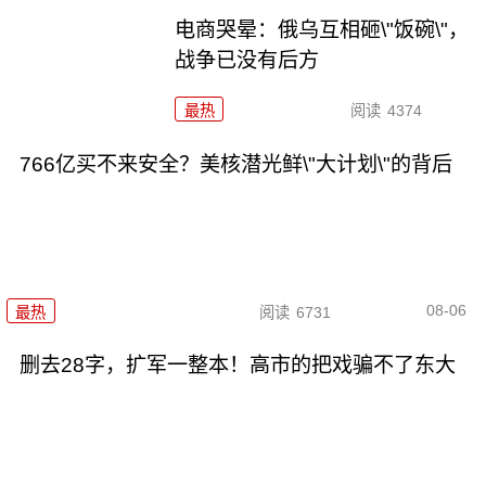
电商哭晕：俄乌互相砸\"饭碗\"，
战争已没有后方
最热
阅读
4374
766亿买不来安全？美核潜光鲜\"大计划\"的背后
08-06
最热
阅读
6731
删去28字，扩军一整本！高市的把戏骗不了东大