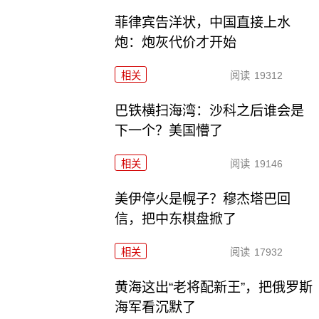
菲律宾告洋状，中国直接上水
炮：炮灰代价才开始
相关
阅读
19312
巴铁横扫海湾：沙科之后谁会是
下一个？美国懵了
相关
阅读
19146
美伊停火是幌子？穆杰塔巴回
信，把中东棋盘掀了
相关
阅读
17932
黄海这出“老将配新王”，把俄罗斯
海军看沉默了