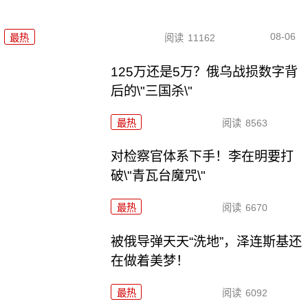
08-06
最热
阅读
11162
125万还是5万？俄乌战损数字背
后的\"三国杀\"
最热
阅读
8563
对检察官体系下手！李在明要打
破\"青瓦台魔咒\"
最热
阅读
6670
被俄导弹天天“洗地”，泽连斯基还
在做着美梦！
最热
阅读
6092