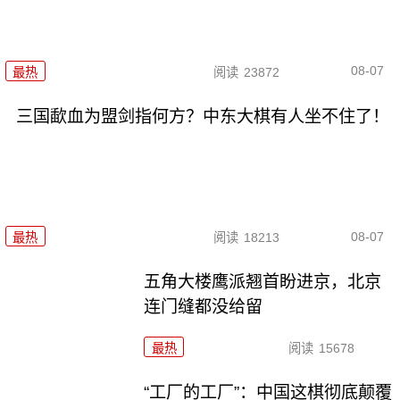
08-07
最热
阅读
23872
三国歃血为盟剑指何方？中东大棋有人坐不住了！
08-07
最热
阅读
18213
五角大楼鹰派翘首盼进京，北京
连门缝都没给留
最热
阅读
15678
“工厂的工厂”：中国这棋彻底颠覆