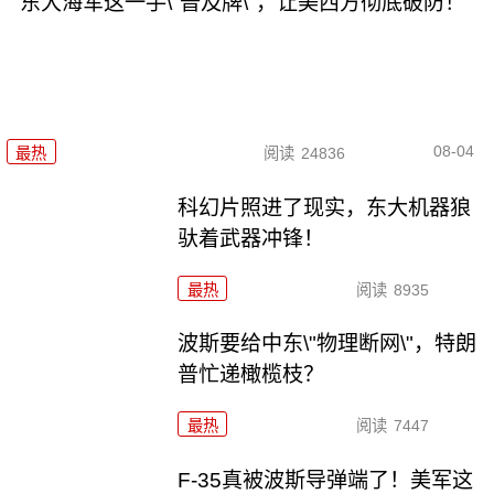
东大海军这一手\"普及牌\"，让美西方彻底破防！
08-04
最热
阅读
24836
科幻片照进了现实，东大机器狼
驮着武器冲锋！
最热
阅读
8935
波斯要给中东\"物理断网\"，特朗
普忙递橄榄枝？
最热
阅读
7447
F-35真被波斯导弹端了！美军这