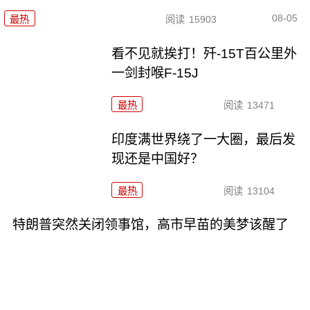
08-05
最热
阅读
15903
看不见就挨打！歼-15T百公里外
一剑封喉F-15J
最热
阅读
13471
印度满世界绕了一大圈，最后发
现还是中国好？
最热
阅读
13104
特朗普突然关闭领事馆，高市早苗的美梦该醒了