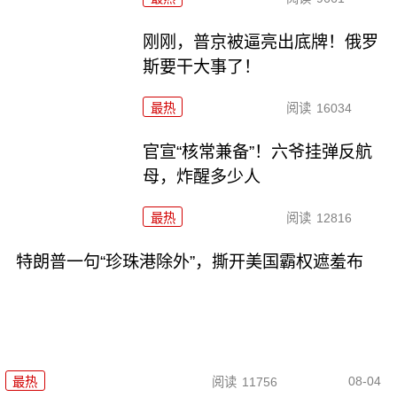
刚刚，普京被逼亮出底牌！俄罗
斯要干大事了！
最热
阅读
16034
官宣“核常兼备”！六爷挂弹反航
母，炸醒多少人
最热
阅读
12816
特朗普一句“珍珠港除外”，撕开美国霸权遮羞布
08-04
最热
阅读
11756