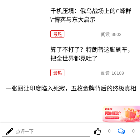
千机压境：俄乌战场上的\"蜂群
\"博弈与东大启示
最热
阅读
8802
算了不打了？特朗普这脚刹车，
把全世界都晃吐了
最热
阅读
16109
一张图让印度陷入死寂，五枚金牌背后的终极真相
08-03
0
0
最热
阅读
11157
点评一下