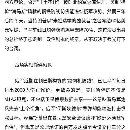
西方舆论，誓言“寸土不让”。彼时北约军火库洞开，美制“标
枪”“海马斯”铸就的钢铁防线仿佛能冻结俄军攻势。然而三年
后的今天，当特朗普以“未经选举的独裁者”之名冻结60亿美
元军援，乌军前线日均弹药消耗量骤降70%，这位演员出身
的总统终于意识到：政治剧本的终章，从不取决于镁光灯下
的台词。
战场实相撕碎幻象
俄军近期在顿巴斯构筑的“绞肉机防线”，已让乌军每日
付出2000人伤亡代价。更致命的是，美国暂停的不仅是
M1A2坦克，还包括卫星侦察数据共享——这意味着乌军炮
兵失去“上帝视角”，俄军“伊斯坎德尔”导弹却能精准打击纵
深目标。泽连斯基曾在慕尼黑安全会议疾呼“欧洲必须建军
自保”，但现实是欧盟承诺的百万发炮弹至今仅交付三分之