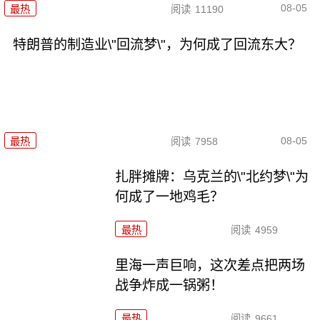
08-05
最热
阅读
11190
特朗普的制造业\"回流梦\"，为何成了回流东大？
08-05
最热
阅读
7958
扎胖摊牌：乌克兰的\"北约梦\"为
何成了一地鸡毛？
最热
阅读
4959
里海一声巨响，这次差点把两场
战争炸成一锅粥！
最热
阅读
9661