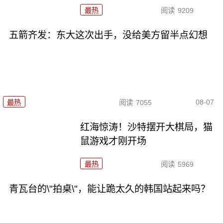
最热
阅读
9209
五箭齐发：东大这次出手，没给美方留半点幻想
08-07
最热
阅读
7055
红海惊涛！沙特摆开大棋局，猫
鼠游戏才刚开场
最热
阅读
5969
青瓦台的\"拍桌\"，能让跪太久的韩国站起来吗？