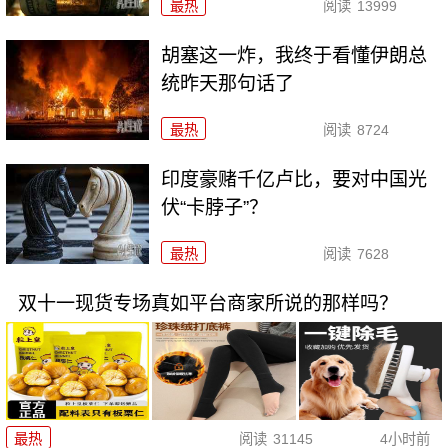
最热
阅读
13999
胡塞这一炸，我终于看懂伊朗总
统昨天那句话了
最热
阅读
8724
印度豪赌千亿卢比，要对中国光
伏“卡脖子”？
最热
阅读
7628
双十一现货专场真如平台商家所说的那样吗？
最热
阅读
31145
4小时前