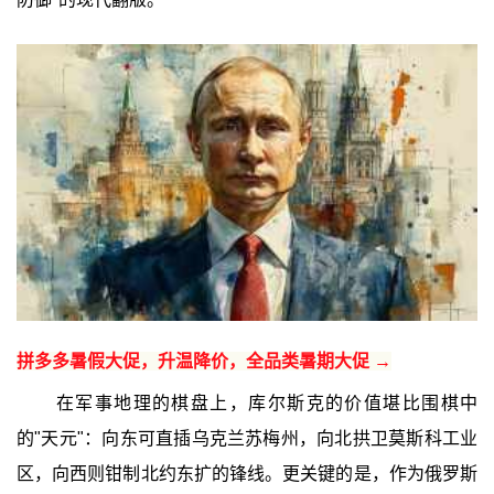
拼多多暑假大促，升温降价，全品类暑期大促 →
在军事地理的棋盘上，库尔斯克的价值堪比围棋中
的"天元"：向东可直插乌克兰苏梅州，向北拱卫莫斯科工业
区，向西则钳制北约东扩的锋线。更关键的是，作为俄罗斯