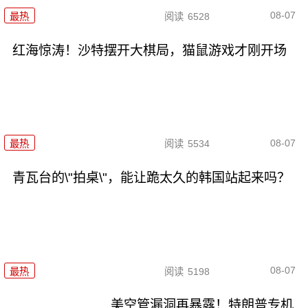
08-07
最热
阅读
6528
红海惊涛！沙特摆开大棋局，猫鼠游戏才刚开场
08-07
最热
阅读
5534
青瓦台的\"拍桌\"，能让跪太久的韩国站起来吗？
08-07
最热
阅读
5198
美空管漏洞再暴露！特朗普专机