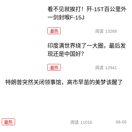
看不见就挨打！歼-15T百公里外
一剑封喉F-15J
最热
阅读
13268
印度满世界绕了一大圈，最后发
现还是中国好？
最热
阅读
12941
特朗普突然关闭领事馆，高市早苗的美梦该醒了
08-05
最热
阅读
11016