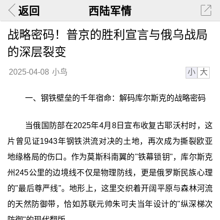
返回
西陆军情
战略密码！普京的胜利宣言与俄乌战局
的深层裂变
小
大
2025-04-08
小鸟
一、钢铁壁垒的千年宿命：解码库尔斯克的战略密码
当俄国防部在2025年4月8日宣布收复古耶沃村时，这
片曾见证1943年钢铁洪流对决的土地，再次成为撕裂欧亚
地缘格局的伤口。作为莫斯科南翼的"铁幕锁钥"，库尔斯克
州245公里的边境线不仅是物理防线，更是俄罗斯民族心理
的"最后尊严线"。地形上，这里交织着开阔平原与森林河流
的天然防御带，恰如苏联元帅朱可夫当年设计的"纵深梯次
防御"的现代翻版。