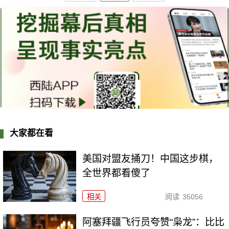
大家都在看
美国对盟友捅刀！中国这步棋，
全世界都看傻了
相关
阅读
35056
阿塞拜疆飞行员夸赞“枭龙”：比比