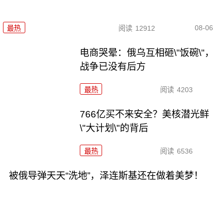
08-06
最热
阅读
12912
电商哭晕：俄乌互相砸\"饭碗\"，
战争已没有后方
最热
阅读
4203
766亿买不来安全？美核潜光鲜
\"大计划\"的背后
最热
阅读
6536
被俄导弹天天“洗地”，泽连斯基还在做着美梦！