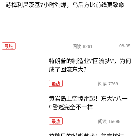
赫梅利尼茨基7小时殉爆，乌后方比前线更致命
08-05
最热
阅读
8261
特朗普的制造业\"回流梦\"，为何
成了回流东大？
最热
阅读
7769
黄岩岛上空惊雷起！东大\"八一
\"警巡完全不一样
最热
阅读
15695