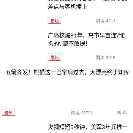
差点与客机撞上
最热
阅读
4211
广岛核爆81年，高市早苗连\"谁
扔的\"都不敢提！
最热
阅读
3015
五箭齐发！熊猫这一巴掌扇过去，大漂亮终于知疼
08-06
最热
阅读
23721
央视短短5秒钟，美军3年兵推一