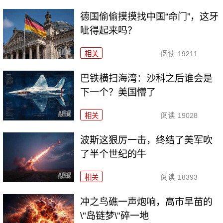
德国偷偷摸摸找中国“命门”，这牙
呲得起来吗？
相关
阅读
19211
巴铁横扫海湾：沙科之后谁会是
下一个？美国懵了
相关
阅读
19028
波斯这狠厉一击，终结了美军吹
了半个世纪的牛
相关
阅读
18393
冲之鸟礁一声炮响，高市早苗的
\"岛链梦\"碎一地