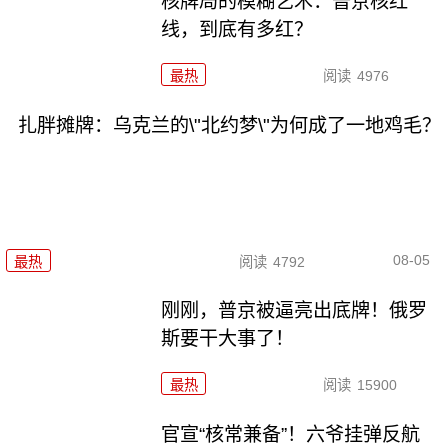
核牌局的模糊艺术：普京核红
线，到底有多红？
最热
阅读
4976
扎胖摊牌：乌克兰的\"北约梦\"为何成了一地鸡毛？
08-05
最热
阅读
4792
刚刚，普京被逼亮出底牌！俄罗
斯要干大事了！
最热
阅读
15900
官宣“核常兼备”！六爷挂弹反航