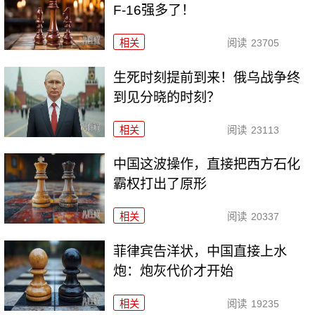
F-16强多了！
相关
阅读
23705
生死时刻提前到来！俄乌战争终
到见分晓的时刻？
相关
阅读
23113
中国这波操作，直接把西方石化
霸权打出了原形
相关
阅读
20337
菲律宾告洋状，中国直接上水
炮：炮灰代价才开始
相关
阅读
19235