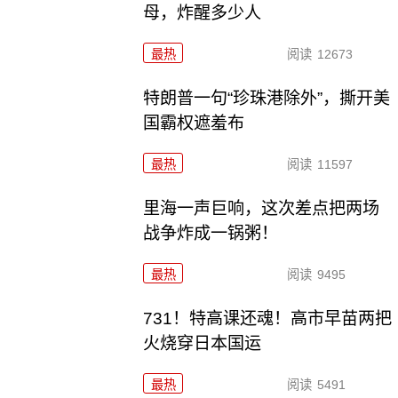
母，炸醒多少人
最热
阅读
12673
特朗普一句“珍珠港除外”，撕开美
国霸权遮羞布
最热
阅读
11597
里海一声巨响，这次差点把两场
战争炸成一锅粥！
最热
阅读
9495
731！特高课还魂！高市早苗两把
火烧穿日本国运
最热
阅读
5491