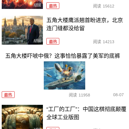
最热
阅读
15612
五角大楼鹰派翘首盼进京，北京
连门缝都没给留
最热
阅读
14213
五角大楼吓唬中俄？这事恰恰暴露了美军的底裤
08-07
最热
阅读
11958
“工厂的工厂”：中国这棋彻底颠覆
全球工业版图