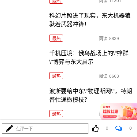
最热
阅读
11301
科幻片照进了现实，东大机器狼
驮着武器冲锋！
最热
阅读
8839
千机压境：俄乌战场上的\"蜂群
\"博弈与东大启示
最热
阅读
8663
波斯要给中东\"物理断网\"，特朗
普忙递橄榄枝？
最热
阅读
7323
0
0
F-35真被波斯导弹端了！美军这
点评一下