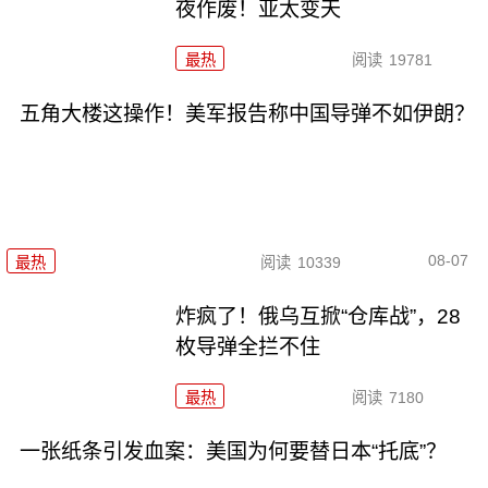
夜作废！亚太变天
最热
阅读
19781
五角大楼这操作！美军报告称中国导弹不如伊朗？
08-07
最热
阅读
10339
炸疯了！俄乌互掀“仓库战”，28
枚导弹全拦不住
最热
阅读
7180
一张纸条引发血案：美国为何要替日本“托底”？