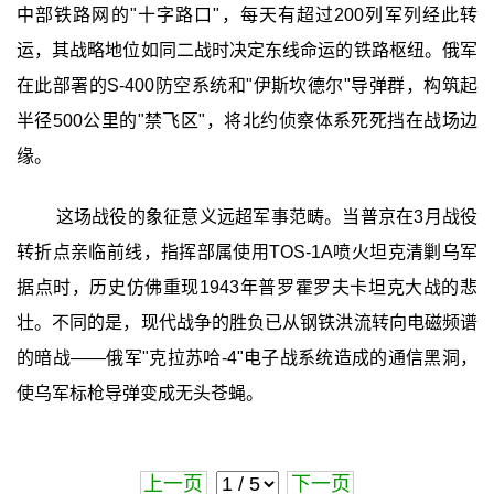
中部铁路网的"十字路口"，每天有超过200列军列经此转
运，其战略地位如同二战时决定东线命运的铁路枢纽。俄军
在此部署的S-400防空系统和"伊斯坎德尔"导弹群，构筑起
半径500公里的"禁飞区"，将北约侦察体系死死挡在战场边
缘。
这场战役的象征意义远超军事范畴。当普京在3月战役
转折点亲临前线，指挥部属使用TOS-1A喷火坦克清剿乌军
据点时，历史仿佛重现1943年普罗霍罗夫卡坦克大战的悲
壮。不同的是，现代战争的胜负已从钢铁洪流转向电磁频谱
的暗战——俄军"克拉苏哈-4"电子战系统造成的通信黑洞，
使乌军标枪导弹变成无头苍蝇。
上一页
下一页