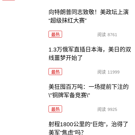
向特朗普同志致敬！美政坛上演
“超级抹红大赛”
最热
阅读
8761
1.3万俄军直插日本海，美日的双
线噩梦开始了
最热
阅读
11999
美狂囤百万吨：一场提前下注的
\"铜牌军备竞赛\"
最热
阅读
9925
射程1800公里的“巨炮”，治得了
美军“焦虑”吗？