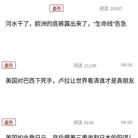
最热
阅读
15047
河水干了，欧洲的底裤露出来了，“生命线”告急
08-06
最热
阅读
11106
美国对巴西下死手，卢拉让世界看清谁才是真朋友
08-05
最热
阅读
8156
美国如此救日元，背后藏着三重收割日本的阳谋！