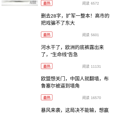
最热
阅读
6572
删去28字，扩军一整本！高市的
把戏骗不了东大
最热
阅读
5601
河水干了，欧洲的底裤露出来
了，“生命线”告急
最热
阅读
11131
欧盟想关门，中国人就翻墙，布
鲁塞尔被逼到墙角
最热
阅读
16570
暴风来袭，这局决不能输，想赢