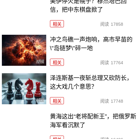
美伊停火是幌子？穆杰塔巴回
信，把中东棋盘掀了
相关
阅读
17858
冲之鸟礁一声炮响，高市早苗的
\"岛链梦\"碎一地
相关
阅读
17764
泽连斯基一夜斩总理又砍防长，
这大戏几个意思？
相关
阅读
17748
黄海这出“老将配新王”，把俄罗斯
海军看沉默了