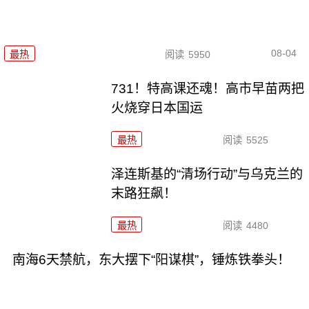
08-04
最热
阅读
5950
731！特高课还魂！高市早苗两把
火烧穿日本国运
最热
阅读
5525
泽连斯基的“清场行动”与乌克兰的
末路狂飙！
最热
阅读
4480
南海6天禁航，东大摆下“阳谋棋”，锤炼铁拳头！