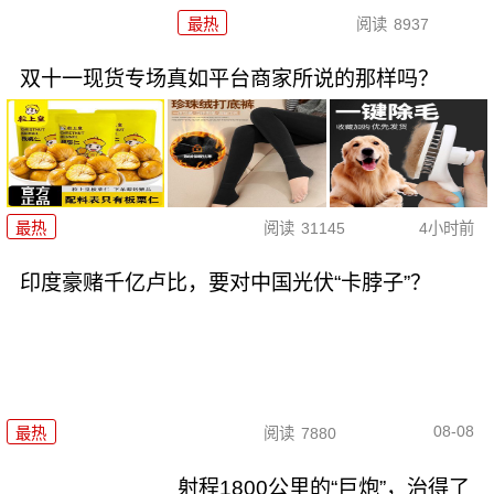
最热
阅读
8937
双十一现货专场真如平台商家所说的那样吗？
最热
阅读
31145
4小时前
印度豪赌千亿卢比，要对中国光伏“卡脖子”？
08-08
最热
阅读
7880
射程1800公里的“巨炮”，治得了