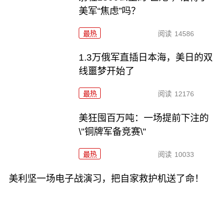
美军“焦虑”吗？
最热
阅读
14586
1.3万俄军直插日本海，美日的双
线噩梦开始了
最热
阅读
12176
美狂囤百万吨：一场提前下注的
\"铜牌军备竞赛\"
最热
阅读
10033
美利坚一场电子战演习，把自家救护机送了命！