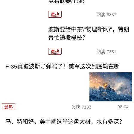
驮着武器冲锋！
最热
阅读
8857
波斯要给中东\"物理断网\"，特朗
普忙递橄榄枝？
最热
阅读
7351
F-35真被波斯导弹端了！美军这次到底输在哪
08-04
最热
阅读
7133
马、特和好，美中期选举这盘大棋，水有多深？