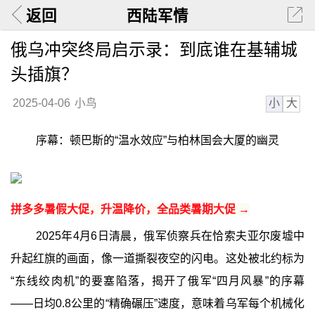
返回
西陆军情
俄乌冲突终局启示录：到底谁在基辅城
头插旗？
小
大
2025-04-06
小鸟
序幕：顿巴斯的“温水效应”与柏林国会大厦的幽灵
拼多多暑假大促，升温降价，全品类暑期大促 →
2025年4月6日清晨，俄军侦察兵在恰索夫亚尔废墟中
升起红旗的画面，像一道撕裂夜空的闪电。这处被北约标为
“东线绞肉机”的要塞陷落，揭开了俄军“四月风暴”的序幕
——日均0.8公里的“精确碾压”速度，意味着乌军每个机械化