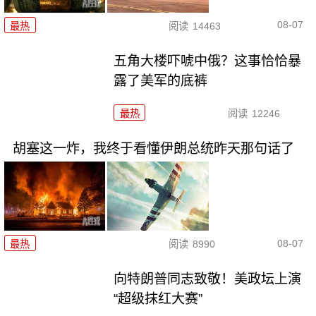
08-07
最热
阅读
14463
五角大楼吓唬中俄？这事恰恰暴
露了美军的底裤
最热
阅读
12246
胡塞这一炸，我终于看懂伊朗总统昨天那句话了
08-07
最热
阅读
8990
向特朗普同志致敬！美政坛上演
“超级抹红大赛”