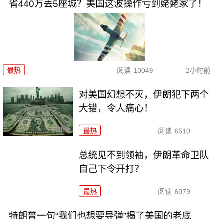
省440万丢5座城？美国这波操作亏到姥姥家了！
最热
阅读
10049
2小时前
对美国幻想不灭，伊朗犯下两个
大错，令人痛心！
最热
阅读
6510
总统见不到领袖，伊朗革命卫队
自己下令开打？
最热
阅读
6079
特朗普一句“我们也想要导弹”揭了美国的老底