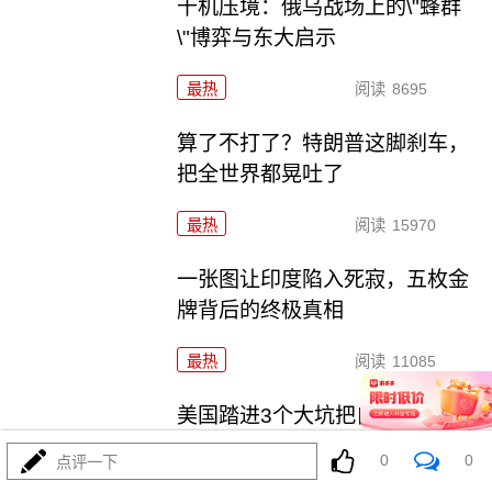
千机压境：俄乌战场上的\"蜂群
\"博弈与东大启示
最热
阅读
8695
算了不打了？特朗普这脚刹车，
把全世界都晃吐了
最热
阅读
15970
一张图让印度陷入死寂，五枚金
牌背后的终极真相
最热
阅读
11085
美国踏进3个大坑把自己埋了！恐
怕一个都爬不出
0
0
点评一下