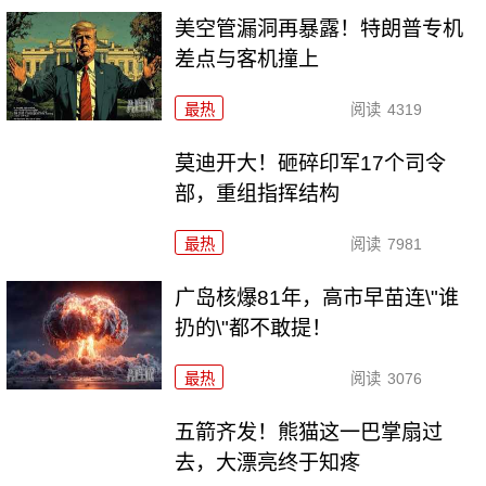
美空管漏洞再暴露！特朗普专机
差点与客机撞上
最热
阅读
4319
莫迪开大！砸碎印军17个司令
部，重组指挥结构
最热
阅读
7981
广岛核爆81年，高市早苗连\"谁
扔的\"都不敢提！
最热
阅读
3076
五箭齐发！熊猫这一巴掌扇过
去，大漂亮终于知疼