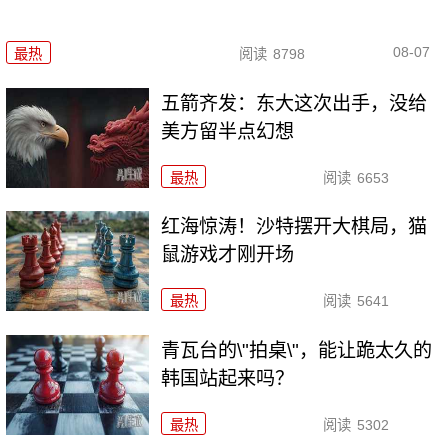
08-07
最热
阅读
8798
五箭齐发：东大这次出手，没给
美方留半点幻想
最热
阅读
6653
红海惊涛！沙特摆开大棋局，猫
鼠游戏才刚开场
最热
阅读
5641
青瓦台的\"拍桌\"，能让跪太久的
韩国站起来吗？
最热
阅读
5302