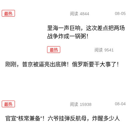
08-05
最热
阅读
4844
里海一声巨响，这次差点把两场
战争炸成一锅粥！
最热
阅读
9541
刚刚，普京被逼亮出底牌！俄罗斯要干大事了！
08-04
最热
阅读
15938
官宣“核常兼备”！六爷挂弹反航母，炸醒多少人