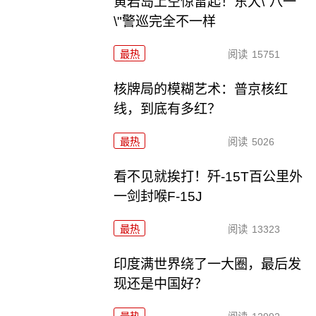
黄岩岛上空惊雷起！东大\"八一
\"警巡完全不一样
最热
阅读
15751
核牌局的模糊艺术：普京核红
线，到底有多红？
最热
阅读
5026
看不见就挨打！歼-15T百公里外
一剑封喉F-15J
最热
阅读
13323
印度满世界绕了一大圈，最后发
现还是中国好？