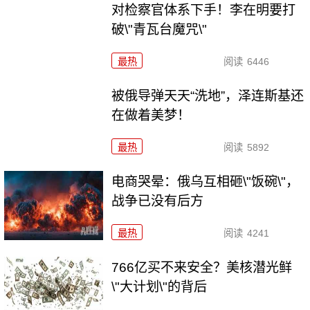
对检察官体系下手！李在明要打
破\"青瓦台魔咒\"
最热
阅读
6446
被俄导弹天天“洗地”，泽连斯基还
在做着美梦！
最热
阅读
5892
电商哭晕：俄乌互相砸\"饭碗\"，
战争已没有后方
最热
阅读
4241
766亿买不来安全？美核潜光鲜
\"大计划\"的背后