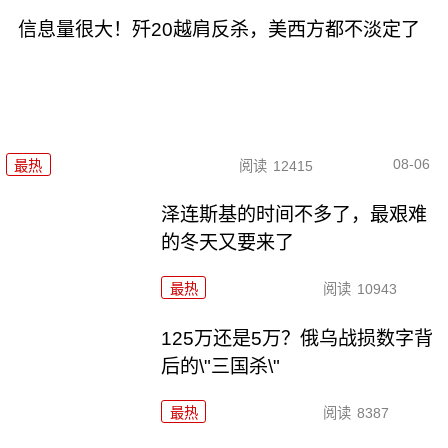
信息量很大！歼20越肩反杀，美西方都不淡定了
08-06
最热
阅读
12415
泽连斯基的时间不多了，最艰难
的冬天又要来了
最热
阅读
10943
125万还是5万？俄乌战损数字背
后的\"三国杀\"
最热
阅读
8387