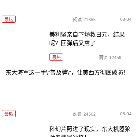
08-04
最热
阅读
21655
美利坚亲自下场救日元，结果
呢？回弹后又蔫了
最热
阅读
12459
东大海军这一手\"普及牌\"，让美西方彻底破防！
08-04
最热
阅读
24562
科幻片照进了现实，东大机器狼