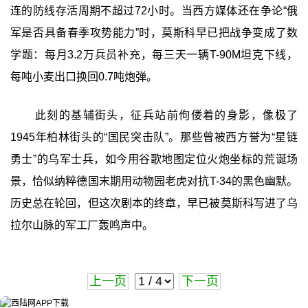
连的防线存活周期不超过72小时。当西方媒体还在争论“俄
军是否具备春季攻势能力”时，莫斯科早已把战争变成了数
学题：每月3.2万兵员补充，每三天一辆T-90M坦克下线，
每吨小麦出口换回0.7吨炮弹。
此刻的基辅街头，征兵站前佝偻着的身影，像极了
1945年柏林街头的“国民突击队”。那些曾被西方誉为“星链
勇士”的乌军士兵，如今用谷歌地图定位火炮坐标的荒诞场
景，恰似纳粹德国末期用动物园老虎对抗T-34的黑色幽默。
历史总在轮回，但这次剧本的终章，早已被莫斯科写进了乌
拉尔山脉的军工厂轰鸣声中。
上一页
下一页