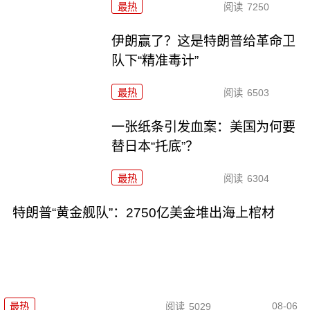
最热
阅读
7250
伊朗赢了？这是特朗普给革命卫
队下“精准毒计”
最热
阅读
6503
一张纸条引发血案：美国为何要
替日本“托底”？
最热
阅读
6304
特朗普“黄金舰队”：2750亿美金堆出海上棺材
08-06
最热
阅读
5029