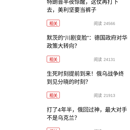
特朗普半夜惊醒，这仗再打下
去，美利坚要当裤子
相关
阅读
24566
默茨的“川剧变脸”：德国政府对华
政策大转向？
相关
阅读
24131
生死时刻提前到来！俄乌战争终
到见分晓的时刻？
相关
阅读
21913
打了4年半，俄回过神，最大对手
不是乌克兰？