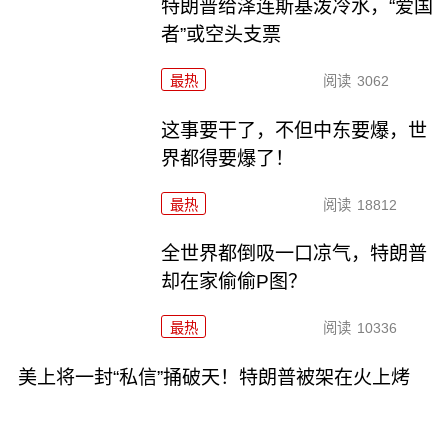
特朗普给泽连斯基泼冷水，“爱国
者”或空头支票
最热
阅读
3062
这事要干了，不但中东要爆，世
界都得要爆了！
最热
阅读
18812
全世界都倒吸一口凉气，特朗普
却在家偷偷P图？
最热
阅读
10336
美上将一封“私信”捅破天！特朗普被架在火上烤