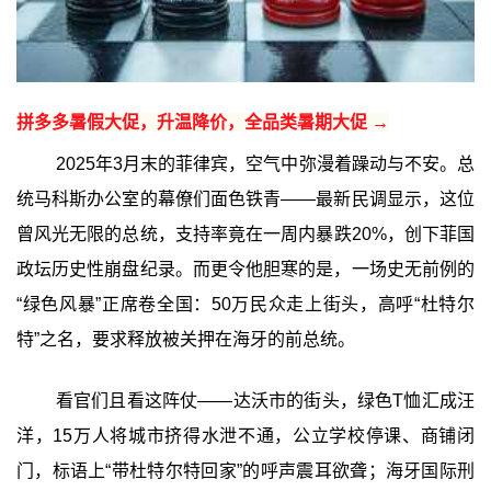
拼多多暑假大促，升温降价，全品类暑期大促 →
2025年3月末的菲律宾，空气中弥漫着躁动与不安。总
统马科斯办公室的幕僚们面色铁青——最新民调显示，这位
曾风光无限的总统，支持率竟在一周内暴跌20%，创下菲国
政坛历史性崩盘纪录。而更令他胆寒的是，一场史无前例的
“绿色风暴”正席卷全国：50万民众走上街头，高呼“杜特尔
特”之名，要求释放被关押在海牙的前总统。
看官们且看这阵仗——达沃市的街头，绿色T恤汇成汪
洋，15万人将城市挤得水泄不通，公立学校停课、商铺闭
门，标语上“带杜特尔特回家”的呼声震耳欲聋；海牙国际刑