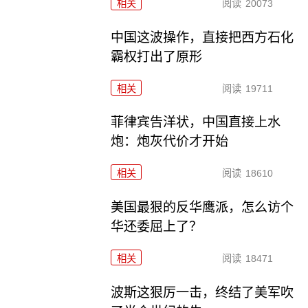
相关
阅读
20073
中国这波操作，直接把西方石化
霸权打出了原形
相关
阅读
19711
菲律宾告洋状，中国直接上水
炮：炮灰代价才开始
相关
阅读
18610
美国最狠的反华鹰派，怎么访个
华还委屈上了？
相关
阅读
18471
波斯这狠厉一击，终结了美军吹