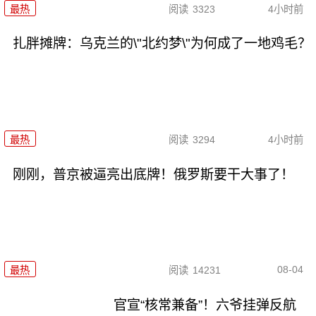
最热
阅读
3323
4小时前
扎胖摊牌：乌克兰的\"北约梦\"为何成了一地鸡毛？
最热
阅读
3294
4小时前
刚刚，普京被逼亮出底牌！俄罗斯要干大事了！
08-04
最热
阅读
14231
官宣“核常兼备”！六爷挂弹反航