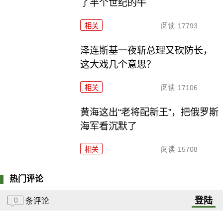
了半个世纪的牛
相关
阅读
17793
泽连斯基一夜斩总理又砍防长，
这大戏几个意思？
相关
阅读
17106
黄海这出“老将配新王”，把俄罗斯
海军看沉默了
相关
阅读
15708
热门评论
登陆
0
条评论