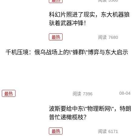
科幻片照进了现实，东大机器狼
驮着武器冲锋！
最热
阅读
7680
千机压境：俄乌战场上的\"蜂群\"博弈与东大启示
08-04
最热
阅读
7396
波斯要给中东\"物理断网\"，特朗
普忙递橄榄枝？
最热
阅读
6171