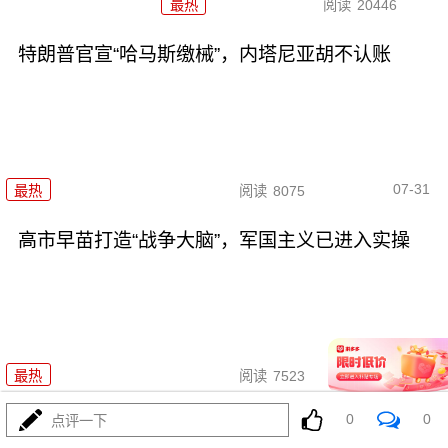
最热
阅读
20446
特朗普官宣“哈马斯缴械”，内塔尼亚胡不认账
07-31
最热
阅读
8075
高市早苗打造“战争大脑”，军国主义已进入实操
07-31
最热
阅读
7523
0
0
点评一下
报复来了！苏-57雷霆一击，7000吨粮船沉海底