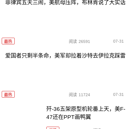
菲律宾五天三闹，美航母压阵，布林肯说了大实话
07-31
最热
阅读
26591
爱国者只剩半条命，美军却拉着沙特去伊拉克踩雷
07-31
最热
阅读
11724
歼-36五架原型机轮番上天，美F-
47还在PPT画鸭翼