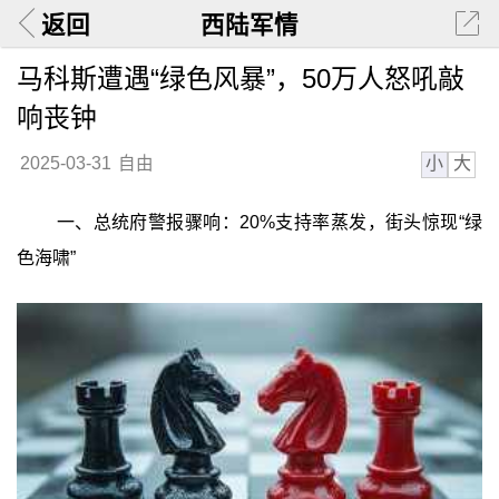
返回
西陆军情
马科斯遭遇“绿色风暴”，50万人怒吼敲
响丧钟
小
大
2025-03-31
自由
一、总统府警报骤响：20%支持率蒸发，街头惊现“绿
色海啸”