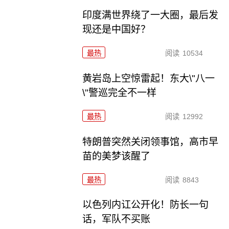
印度满世界绕了一大圈，最后发
现还是中国好？
最热
阅读
10534
黄岩岛上空惊雷起！东大\"八一
\"警巡完全不一样
最热
阅读
12992
特朗普突然关闭领事馆，高市早
苗的美梦该醒了
最热
阅读
8843
以色列内讧公开化！防长一句
话，军队不买账