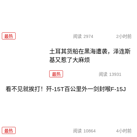
最热
阅读
2974
2小时前
土耳其货船在黑海遭袭，泽连斯
基又惹了大麻烦
最热
阅读
13931
看不见就挨打！歼-15T百公里外一剑封喉F-15J
最热
阅读
10864
4小时前