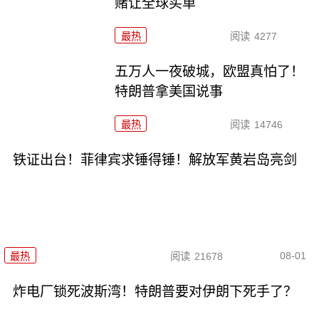
赌让全球买单
最热
阅读
4277
五万人一夜破城，欧盟真怕了！
特朗普拿美国说事
最热
阅读
14746
铁证出台！菲律宾求锤得锤！解放军黄岩岛亮剑
08-01
最热
阅读
21678
炸电厂锁死波斯湾！特朗普要对伊朗下死手了？