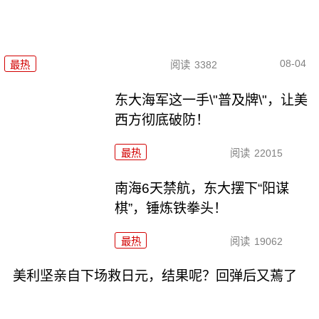
08-04
最热
阅读
3382
东大海军这一手\"普及牌\"，让美
西方彻底破防！
最热
阅读
22015
南海6天禁航，东大摆下“阳谋
棋”，锤炼铁拳头！
最热
阅读
19062
美利坚亲自下场救日元，结果呢？回弹后又蔫了