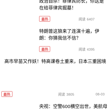
政治自杀！菲律宾防长，你这是
在给菲律宾掘墓！
最热
阅读
6407
特朗普这狼来了连演十遍，伊
朗：你猜我信不信？
最热
阅读
4395
高市早苗又作妖！特高课卷土重来，日本三重困境
08-03
最热
阅读
3805
央视：空警600横空出世，美航母