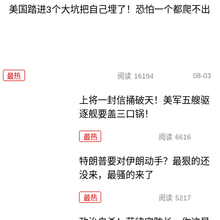
美国踏进3个大坑把自己埋了！恐怕一个都爬不出
08-03
最热
阅读
16194
上将一封信捅破天！美军五艘驱
逐舰要盖三口锅！
最热
阅读
6616
特朗普要对伊朗动手？最狠的还
没来，最骚的来了
最热
阅读
5217