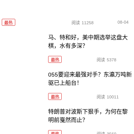
08-04
最热
阅读
11258
马、特和好，美中期选举这盘大
棋，水有多深？
最热
阅读
5378
055要迎来最强对手？东瀛万吨新
驱已上船台！
最热
阅读
10011
特朗普对波斯下狠手，为何在黎
明前戛然而止？
最热
阅读
3560