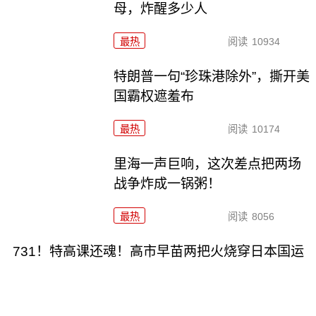
母，炸醒多少人
最热
阅读
10934
特朗普一句“珍珠港除外”，撕开美
国霸权遮羞布
最热
阅读
10174
里海一声巨响，这次差点把两场
战争炸成一锅粥！
最热
阅读
8056
731！特高课还魂！高市早苗两把火烧穿日本国运