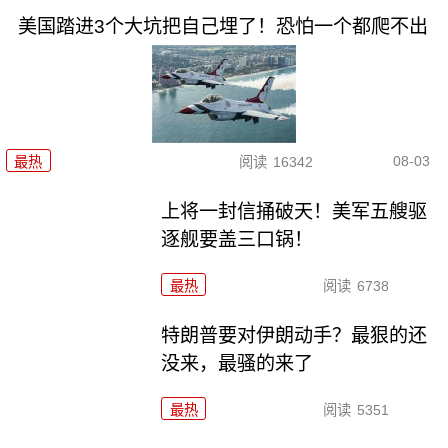
美国踏进3个大坑把自己埋了！恐怕一个都爬不出
08-03
最热
阅读
16342
上将一封信捅破天！美军五艘驱
逐舰要盖三口锅！
最热
阅读
6738
特朗普要对伊朗动手？最狠的还
没来，最骚的来了
最热
阅读
5351