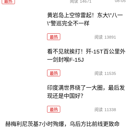
08-05
最热
阅读
14671
黄岩岛上空惊雷起！东大\"八一
\"警巡完全不一样
最热
阅读
13891
看不见就挨打！歼-15T百公里外
一剑封喉F-15J
最热
阅读
11535
印度满世界绕了一大圈，最后发
现还是中国好？
最热
阅读
11338
赫梅利尼茨基7小时殉爆，乌后方比前线更致命