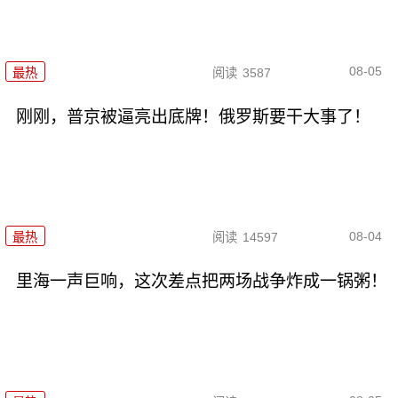
08-05
最热
阅读
3587
刚刚，普京被逼亮出底牌！俄罗斯要干大事了！
08-04
最热
阅读
14597
里海一声巨响，这次差点把两场战争炸成一锅粥！