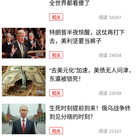
全世界都看傻了
相关
阅读
34297
特朗普半夜惊醒，这仗再打下
去，美利坚要当裤子
相关
阅读
24634
“去美元化”加速，美债无人问津，
东瀛被锁死！
相关
阅读
23038
生死时刻提前到来！俄乌战争终
到见分晓的时刻？
相关
阅读
22147