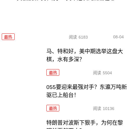
08-04
最热
阅读
6183
马、特和好，美中期选举这盘大
棋，水有多深？
最热
阅读
5504
055要迎来最强对手？东瀛万吨新
驱已上船台！
最热
阅读
10136
特朗普对波斯下狠手，为何在黎