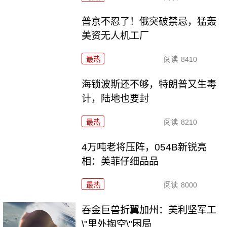
普京不忍了！俄突破禁忌，猛轰
美资无人机工厂
最热
阅读
8410
海锁波斯还不够，特朗普又生毒
计，陆地也要封
最热
阅读
8210
4万吨老将压阵，054B新锐亮
相：美菲仔细品品
最热
阅读
8000
吞金巨兽折翼加州：美利坚军工
\"里外掏空\"困局