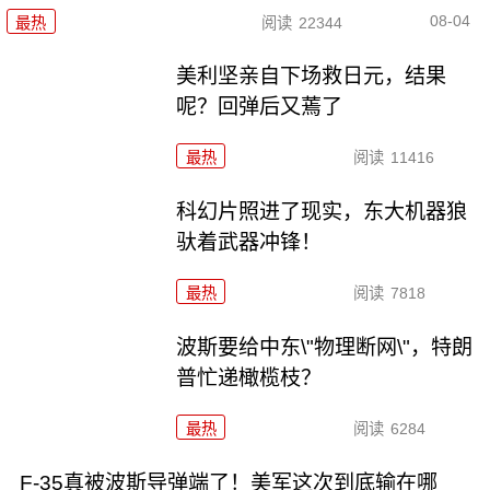
08-04
最热
阅读
22344
美利坚亲自下场救日元，结果
呢？回弹后又蔫了
最热
阅读
11416
科幻片照进了现实，东大机器狼
驮着武器冲锋！
最热
阅读
7818
波斯要给中东\"物理断网\"，特朗
普忙递橄榄枝？
最热
阅读
6284
F-35真被波斯导弹端了！美军这次到底输在哪