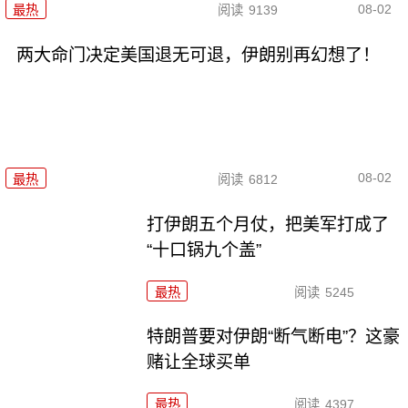
08-02
最热
阅读
9139
两大命门决定美国退无可退，伊朗别再幻想了！
08-02
最热
阅读
6812
打伊朗五个月仗，把美军打成了
“十口锅九个盖”
最热
阅读
5245
特朗普要对伊朗“断气断电”？这豪
赌让全球买单
最热
阅读
4397