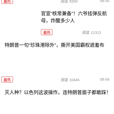
08-05
最热
阅读
8250
官宣“核常兼备”！六爷挂弹反航
母，炸醒多少人
最热
阅读
11313
特朗普一句“珍珠港除外”，撕开美国霸权遮羞布
08-04
最热
阅读
10445
灭人种？以色列这波操作，连特朗普面子都敢踩！