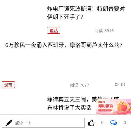
炸电厂锁死波斯湾！特朗普要对
伊朗下死手了？
最热
阅读
8916
6万移民一夜涌入西班牙，摩洛哥葫芦卖什么药？
08-01
最热
阅读
7677
菲律宾五天三闹，美航母压阵，
布林肯说了大实话
最热
阅读
26826
0
0
点评一下