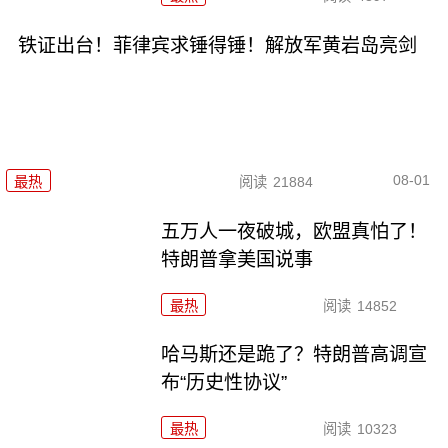
铁证出台！菲律宾求锤得锤！解放军黄岩岛亮剑
08-01
最热
阅读
21884
五万人一夜破城，欧盟真怕了！
特朗普拿美国说事
最热
阅读
14852
哈马斯还是跪了？特朗普高调宣
布“历史性协议”
最热
阅读
10323