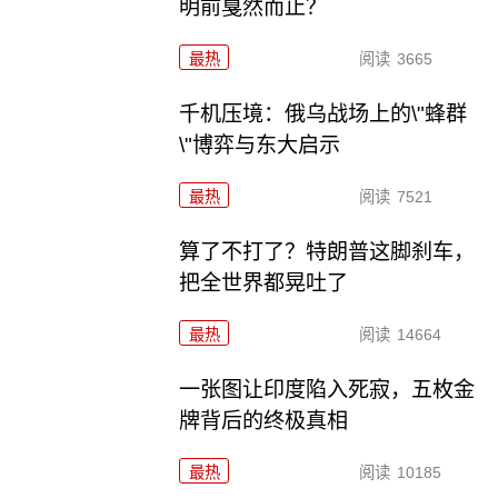
明前戛然而止？
最热
阅读
3665
千机压境：俄乌战场上的\"蜂群
\"博弈与东大启示
最热
阅读
7521
算了不打了？特朗普这脚刹车，
把全世界都晃吐了
最热
阅读
14664
一张图让印度陷入死寂，五枚金
牌背后的终极真相
最热
阅读
10185