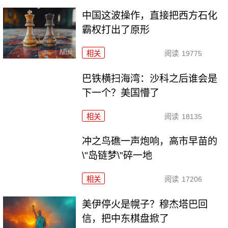
中国这波操作，直接把西方石化
霸权打出了原形
相关
阅读
19775
巴铁横扫海湾：沙科之后谁会是
下一个？美国懵了
相关
阅读
18135
冲之鸟礁一声炮响，高市早苗的
\"岛链梦\"碎一地
相关
阅读
17206
美伊停火是幌子？穆杰塔巴回
信，把中东棋盘掀了