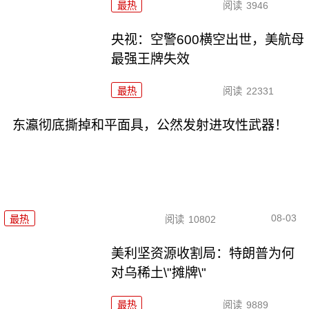
最热
阅读
3946
央视：空警600横空出世，美航母
最强王牌失效
最热
阅读
22331
东瀛彻底撕掉和平面具，公然发射进攻性武器！
08-03
最热
阅读
10802
美利坚资源收割局：特朗普为何
对乌稀土\"摊牌\"
最热
阅读
9889