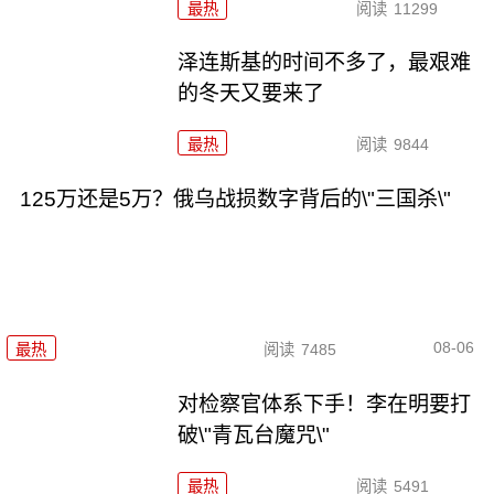
最热
阅读
11299
泽连斯基的时间不多了，最艰难
的冬天又要来了
最热
阅读
9844
125万还是5万？俄乌战损数字背后的\"三国杀\"
08-06
最热
阅读
7485
对检察官体系下手！李在明要打
破\"青瓦台魔咒\"
最热
阅读
5491