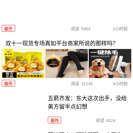
最热
阅读
5964
2小时前
双十一现货专场真如平台商家所说的那样吗？
最热
阅读
31145
4小时前
五箭齐发：东大这次出手，没给
美方留半点幻想
最热
阅读
4624