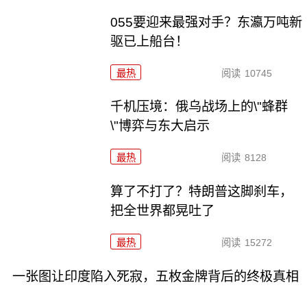
055要迎来最强对手？东瀛万吨新
驱已上船台！
最热
阅读
10745
千机压境：俄乌战场上的\"蜂群
\"博弈与东大启示
最热
阅读
8128
算了不打了？特朗普这脚刹车，
把全世界都晃吐了
最热
阅读
15272
一张图让印度陷入死寂，五枚金牌背后的终极真相