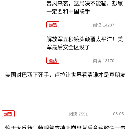
暴风来袭，这局决不能输，想赢
一定要和中国联手
最热
阅读
14237
解放军五秒镜头颠覆太平洋！美
军最后安全区没了
最热
阅读
13170
美国对巴西下死手，卢拉让世界看清谁才是真朋友
08-05
最热
阅读
7551
惊天大反转！特朗普支持率崩盘背后竟藏致命一击