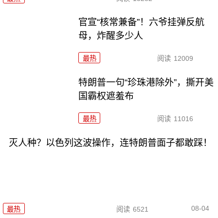
官宣“核常兼备”！六爷挂弹反航
母，炸醒多少人
最热
阅读
12009
特朗普一句“珍珠港除外”，撕开美
国霸权遮羞布
最热
阅读
11016
灭人种？以色列这波操作，连特朗普面子都敢踩！
08-04
最热
阅读
6521