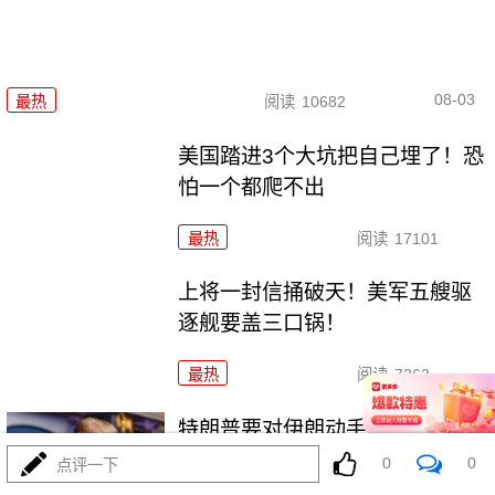
08-03
最热
阅读
10682
美国踏进3个大坑把自己埋了！恐
怕一个都爬不出
最热
阅读
17101
上将一封信捅破天！美军五艘驱
逐舰要盖三口锅！
最热
阅读
7263
特朗普要对伊朗动手？最狠的还
没来，最骚的来了
0
0
点评一下