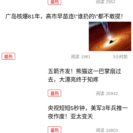
最热
阅读
2952
广岛核爆81年，高市早苗连\"谁扔的\"都不敢提！
最热
阅读
1981
3小时前
五箭齐发！熊猫这一巴掌扇过
去，大漂亮终于知疼
最热
阅读
20942
央视短短5秒钟，美军3年兵推一
夜作废！亚太变天
最热
阅读
16803