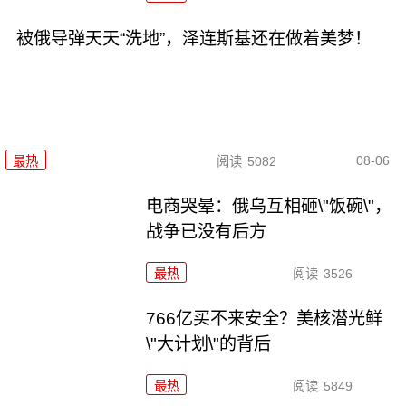
被俄导弹天天“洗地”，泽连斯基还在做着美梦！
08-06
最热
阅读
5082
电商哭晕：俄乌互相砸\"饭碗\"，
战争已没有后方
最热
阅读
3526
766亿买不来安全？美核潜光鲜
\"大计划\"的背后
最热
阅读
5849