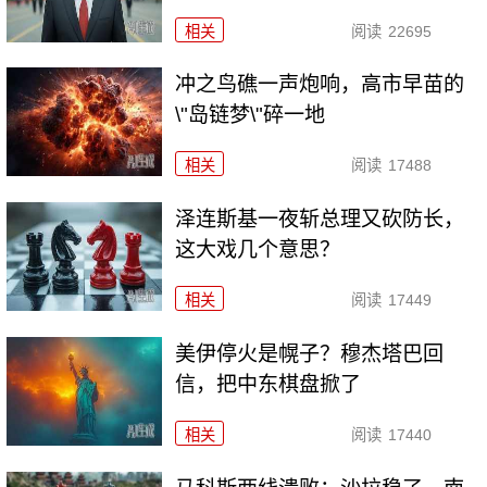
相关
阅读
22695
冲之鸟礁一声炮响，高市早苗的
\"岛链梦\"碎一地
相关
阅读
17488
泽连斯基一夜斩总理又砍防长，
这大戏几个意思？
相关
阅读
17449
美伊停火是幌子？穆杰塔巴回
信，把中东棋盘掀了
相关
阅读
17440