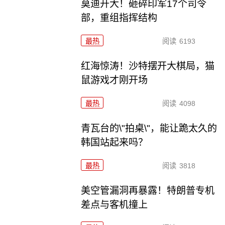
莫迪开大！砸碎印军17个司令
部，重组指挥结构
最热
阅读
6193
红海惊涛！沙特摆开大棋局，猫
鼠游戏才刚开场
最热
阅读
4098
青瓦台的\"拍桌\"，能让跪太久的
韩国站起来吗？
最热
阅读
3818
美空管漏洞再暴露！特朗普专机
差点与客机撞上