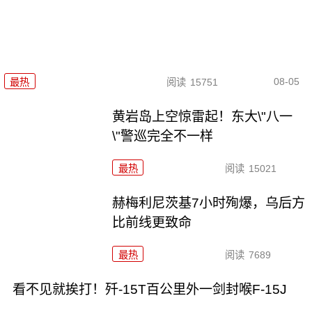
08-05
最热
阅读
15751
黄岩岛上空惊雷起！东大\"八一
\"警巡完全不一样
最热
阅读
15021
赫梅利尼茨基7小时殉爆，乌后方
比前线更致命
最热
阅读
7689
看不见就挨打！歼-15T百公里外一剑封喉F-15J