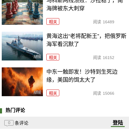
马科斯两线溃败：沙拉稳了，南
海牌被东大刺穿
相关
阅读
16489
黄海这出“老将配新王”，把俄罗斯
海军看沉默了
相关
阅读
16152
中东一触即发！沙特到生死边
缘，美国的饵太大了
相关
阅读
15066
热门评论
登陆
0
条评论