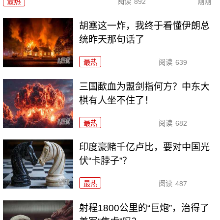
最热
阅读
892
刚刚
胡塞这一炸，我终于看懂伊朗总
统昨天那句话了
最热
阅读
639
三国歃血为盟剑指何方？中东大
棋有人坐不住了！
最热
阅读
682
印度豪赌千亿卢比，要对中国光
伏“卡脖子”？
最热
阅读
487
射程1800公里的“巨炮”，治得了