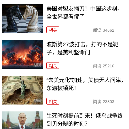
美国对盟友捅刀！中国这步棋，
全世界都看傻了
相关
阅读
34662
波斯第27波打击，打的不是靶
子，是美利坚命门
相关
阅读
25210
“去美元化”加速，美债无人问津，
东瀛被锁死！
相关
阅读
23303
生死时刻提前到来！俄乌战争终
到见分晓的时刻？