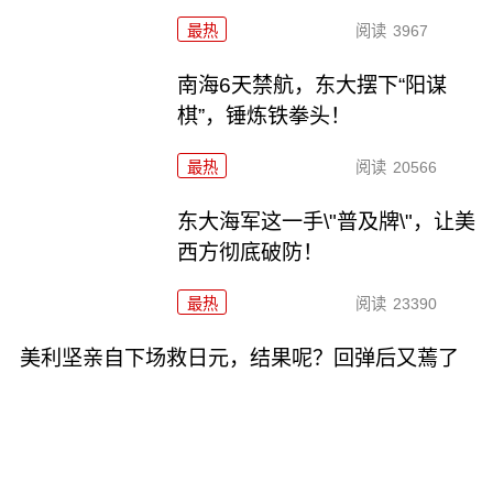
最热
阅读
3967
南海6天禁航，东大摆下“阳谋
棋”，锤炼铁拳头！
最热
阅读
20566
东大海军这一手\"普及牌\"，让美
西方彻底破防！
最热
阅读
23390
美利坚亲自下场救日元，结果呢？回弹后又蔫了