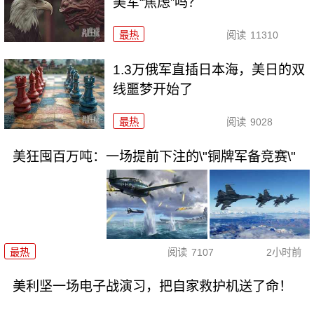
美军“焦虑”吗？
最热
阅读
11310
1.3万俄军直插日本海，美日的双
线噩梦开始了
最热
阅读
9028
美狂囤百万吨：一场提前下注的\"铜牌军备竞赛\"
最热
阅读
7107
2小时前
美利坚一场电子战演习，把自家救护机送了命！