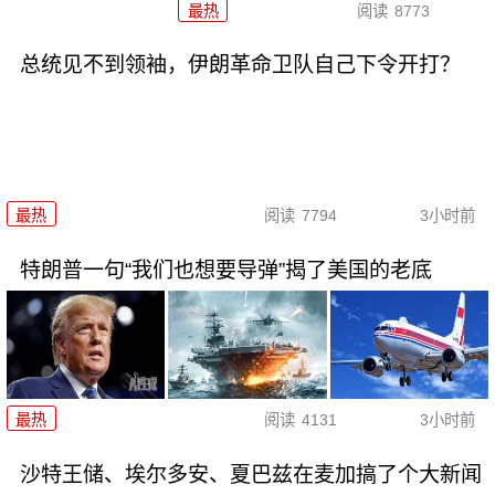
最热
阅读
8773
总统见不到领袖，伊朗革命卫队自己下令开打？
最热
阅读
7794
3小时前
特朗普一句“我们也想要导弹”揭了美国的老底
最热
阅读
4131
3小时前
沙特王储、埃尔多安、夏巴兹在麦加搞了个大新闻