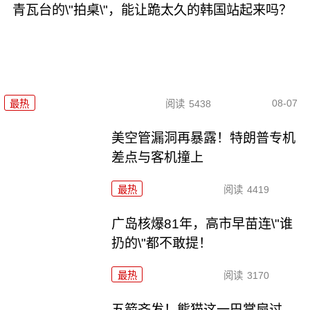
青瓦台的\"拍桌\"，能让跪太久的韩国站起来吗？
08-07
最热
阅读
5438
美空管漏洞再暴露！特朗普专机
差点与客机撞上
最热
阅读
4419
广岛核爆81年，高市早苗连\"谁
扔的\"都不敢提！
最热
阅读
3170
五箭齐发！熊猫这一巴掌扇过