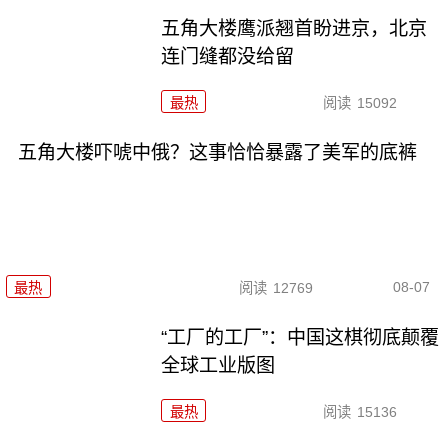
五角大楼鹰派翘首盼进京，北京
连门缝都没给留
最热
阅读
15092
五角大楼吓唬中俄？这事恰恰暴露了美军的底裤
08-07
最热
阅读
12769
“工厂的工厂”：中国这棋彻底颠覆
全球工业版图
最热
阅读
15136