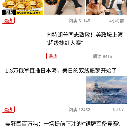
最热
阅读
31145
4小时前
向特朗普同志致敬！美政坛上演
“超级抹红大赛”
最热
阅读
9415
1.3万俄军直插日本海，美日的双线噩梦开始了
08-07
最热
阅读
12452
美狂囤百万吨：一场提前下注的\"铜牌军备竞赛\"