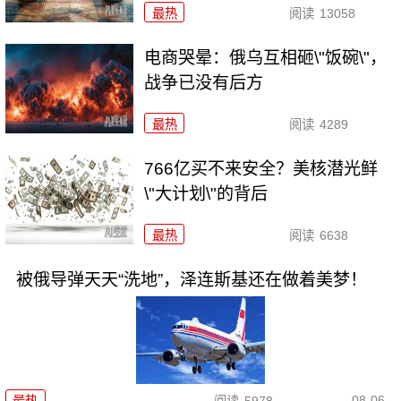
最热
阅读
13058
电商哭晕：俄乌互相砸\"饭碗\"，
战争已没有后方
最热
阅读
4289
766亿买不来安全？美核潜光鲜
\"大计划\"的背后
最热
阅读
6638
被俄导弹天天“洗地”，泽连斯基还在做着美梦！
08-06