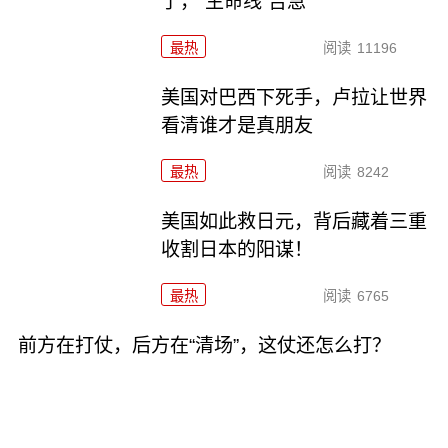
了，“生命线”告急
最热
阅读
11196
美国对巴西下死手，卢拉让世界
看清谁才是真朋友
最热
阅读
8242
美国如此救日元，背后藏着三重
收割日本的阳谋！
最热
阅读
6765
前方在打仗，后方在“清场”，这仗还怎么打？