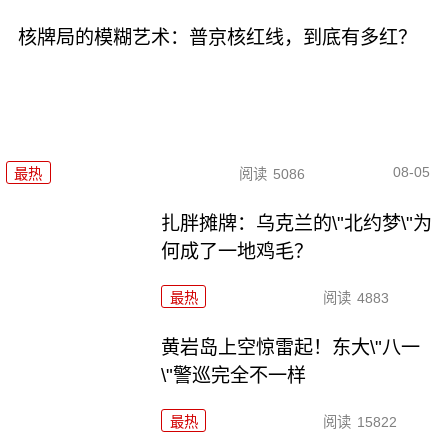
核牌局的模糊艺术：普京核红线，到底有多红？
08-05
最热
阅读
5086
扎胖摊牌：乌克兰的\"北约梦\"为
何成了一地鸡毛？
最热
阅读
4883
黄岩岛上空惊雷起！东大\"八一
\"警巡完全不一样
最热
阅读
15822