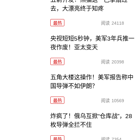
去，大漂亮终于知疼
最热
阅读
24118
央视短短5秒钟，美军3年兵推一
夜作废！亚太变天
最热
阅读
20398
五角大楼这操作！美军报告称中
国导弹不如伊朗？
最热
阅读
10569
炸疯了！俄乌互掀“仓库战”，28
枚导弹全拦不住
最热
阅读
7354