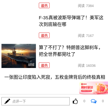
最热
阅读
7384
F-35真被波斯导弹端了！美军这
次到底输在哪
最热
阅读
7167
算了不打了？特朗普这脚刹车，
把全世界都晃吐了
最热
阅读
16036
一张图让印度陷入死寂，五枚金牌背后的终极真相
0
0
点评一下