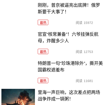
刚刚，普京被逼亮出底牌！俄罗
斯要干大事了！
最热
阅读
15972
官宣“核常兼备”！六爷挂弹反航
母，炸醒多少人
最热
阅读
12753
特朗普一句“珍珠港除外”，撕开美
国霸权遮羞布
最热
阅读
11681
里海一声巨响，这次差点把两场
战争炸成一锅粥！