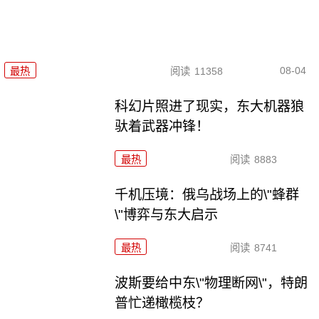
08-04
最热
阅读
11358
科幻片照进了现实，东大机器狼
驮着武器冲锋！
最热
阅读
8883
千机压境：俄乌战场上的\"蜂群
\"博弈与东大启示
最热
阅读
8741
波斯要给中东\"物理断网\"，特朗
普忙递橄榄枝？