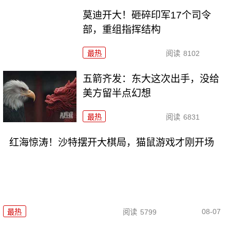
莫迪开大！砸碎印军17个司令
部，重组指挥结构
最热
阅读
8102
五箭齐发：东大这次出手，没给
美方留半点幻想
最热
阅读
6831
红海惊涛！沙特摆开大棋局，猫鼠游戏才刚开场
08-07
最热
阅读
5799