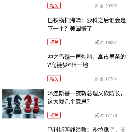
相关
阅读
20382
巴铁横扫海湾：沙科之后谁会是
下一个？美国懵了
相关
阅读
19097
冲之鸟礁一声炮响，高市早苗的
\"岛链梦\"碎一地
相关
阅读
17784
泽连斯基一夜斩总理又砍防长，
这大戏几个意思？
相关
阅读
17778
马科斯两线溃败：沙拉稳了，南