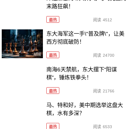
末路狂飙！
最热
阅读
4512
东大海军这一手\"普及牌\"，让美
西方彻底破防！
最热
阅读
24700
南海6天禁航，东大摆下“阳谋
棋”，锤炼铁拳头！
最热
阅读
21766
马、特和好，美中期选举这盘大
棋，水有多深？
最热
阅读
6533