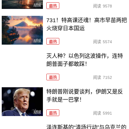
最热
阅读
9578
731！特高课还魂！高市早苗两把
火烧穿日本国运
最热
阅读
5574
灭人种？以色列这波操作，连特
朗普面子都敢踩！
最热
阅读
7152
特朗普刚说要谈判，伊朗又是反
手就是一巴掌！
最热
阅读
5991
泽连斯基的“清场行动”与乌克兰的