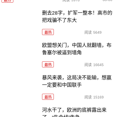
最热
阅读
5978
删去28字，扩军一整本！高市的
把戏骗不了东大
最热
阅读
5649
欧盟想关门，中国人就翻墙，布
鲁塞尔被逼到墙角
最热
阅读
16645
暴风来袭，这局决不能输，想赢
一定要和中国联手
最热
阅读
15169
河水干了，欧洲的底裤露出来