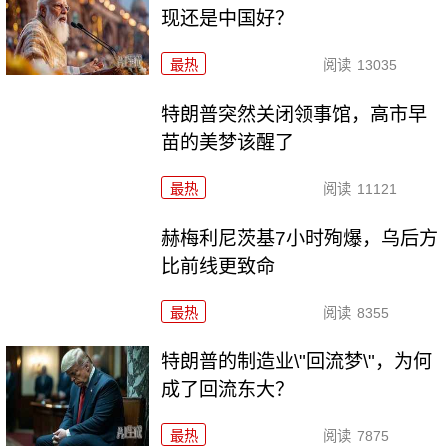
现还是中国好？
最热
阅读
13035
特朗普突然关闭领事馆，高市早
苗的美梦该醒了
最热
阅读
11121
赫梅利尼茨基7小时殉爆，乌后方
比前线更致命
最热
阅读
8355
特朗普的制造业\"回流梦\"，为何
成了回流东大？
最热
阅读
7875