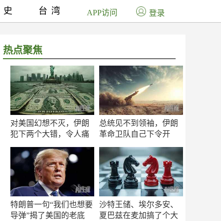
历史
台湾
APP访问
登录
热点聚焦
对美国幻想不灭，伊朗
总统见不到领袖，伊朗
犯下两个大错，令人痛
革命卫队自己下令开
心！
打？
特朗普一句“我们也想要
沙特王储、埃尔多安、
导弹”揭了美国的老底
夏巴兹在麦加搞了个大