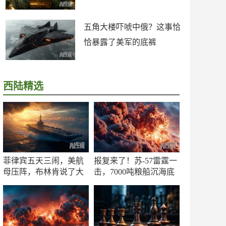
五角大楼吓唬中俄？这事恰
恰暴露了美军的底裤
西陆精选
菲律宾五天三闹，美航
报复来了！苏-57雷霆一
母压阵，布林肯说了大
击，7000吨粮船沉海底
实话