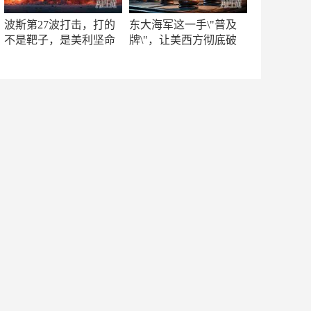
波斯第27波打击，打的
东大海军这一手\"普及
不是靶子，是美利坚命
牌\"，让美西方彻底破
门
防！