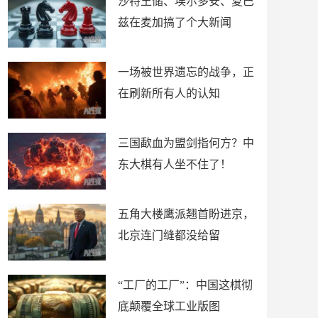
沙特王储、埃尔多安、夏巴
兹在麦加搞了个大新闻
一场被世界遗忘的战争，正
在刷新所有人的认知
三国歃血为盟剑指何方？中
东大棋有人坐不住了！
五角大楼鹰派翘首盼进京，
北京连门缝都没给留
“工厂的工厂”：中国这棋彻
底颠覆全球工业版图