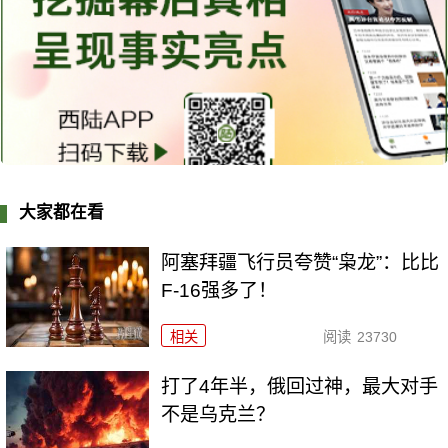
大家都在看
阿塞拜疆飞行员夸赞“枭龙”：比比
F-16强多了！
相关
阅读
23730
打了4年半，俄回过神，最大对手
不是乌克兰？