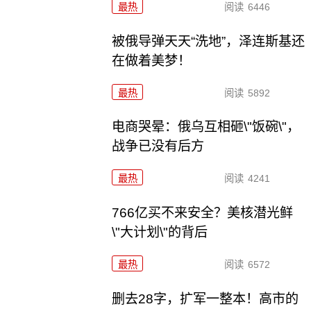
最热
阅读
6446
被俄导弹天天“洗地”，泽连斯基还
在做着美梦！
最热
阅读
5892
电商哭晕：俄乌互相砸\"饭碗\"，
战争已没有后方
最热
阅读
4241
766亿买不来安全？美核潜光鲜
\"大计划\"的背后
最热
阅读
6572
删去28字，扩军一整本！高市的