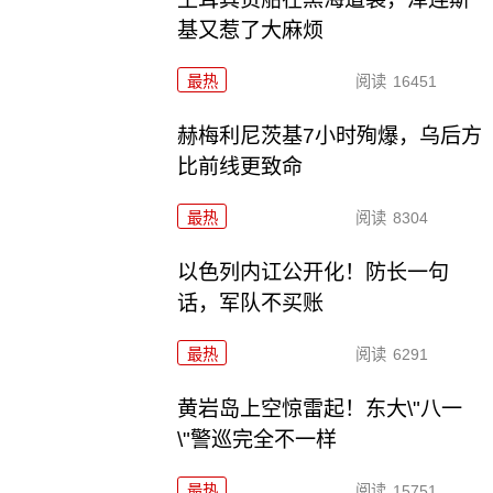
基又惹了大麻烦
最热
阅读
16451
赫梅利尼茨基7小时殉爆，乌后方
比前线更致命
最热
阅读
8304
以色列内讧公开化！防长一句
话，军队不买账
最热
阅读
6291
黄岩岛上空惊雷起！东大\"八一
\"警巡完全不一样
最热
阅读
15751