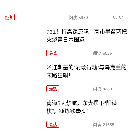
08-04
最热
阅读
5950
731！特高课还魂！高市早苗两把
火烧穿日本国运
最热
阅读
5525
泽连斯基的“清场行动”与乌克兰的
末路狂飙！
最热
阅读
4480
南海6天禁航，东大摆下“阳谋
棋”，锤炼铁拳头！
最热
阅读
21655