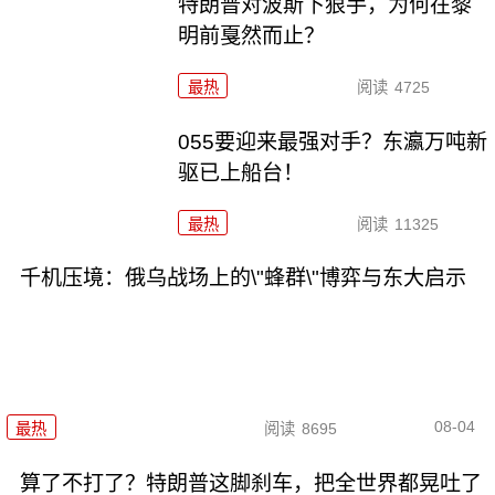
特朗普对波斯下狠手，为何在黎
明前戛然而止？
最热
阅读
4725
055要迎来最强对手？东瀛万吨新
驱已上船台！
最热
阅读
11325
千机压境：俄乌战场上的\"蜂群\"博弈与东大启示
08-04
最热
阅读
8695
算了不打了？特朗普这脚刹车，把全世界都晃吐了