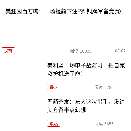
美狂囤百万吨：一场提前下注的\"铜牌军备竞赛\"
08-07
最热
阅读
10033
美利坚一场电子战演习，把自家
救护机送了命！
最热
阅读
8798
五箭齐发：东大这次出手，没给
美方留半点幻想
最热
阅读
6653