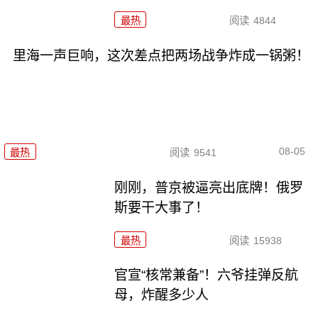
最热
阅读
4844
里海一声巨响，这次差点把两场战争炸成一锅粥！
08-05
最热
阅读
9541
刚刚，普京被逼亮出底牌！俄罗
斯要干大事了！
最热
阅读
15938
官宣“核常兼备”！六爷挂弹反航
母，炸醒多少人