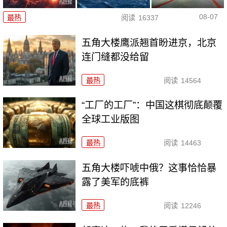
08-07
最热
阅读
16337
五角大楼鹰派翘首盼进京，北京
连门缝都没给留
最热
阅读
14564
“工厂的工厂”：中国这棋彻底颠覆
全球工业版图
最热
阅读
14463
五角大楼吓唬中俄？这事恰恰暴
露了美军的底裤
最热
阅读
12246