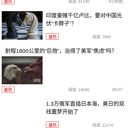
最热
阅读
31145
4小时前
印度豪赌千亿卢比，要对中国光
伏“卡脖子”？
最热
阅读
7880
射程1800公里的“巨炮”，治得了美军“焦虑”吗？
08-07
最热
阅读
14586
1.3万俄军直插日本海，美日的双
线噩梦开始了
最热
阅读
12176