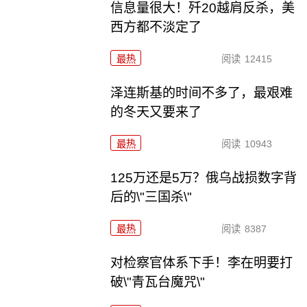
信息量很大！歼20越肩反杀，美
西方都不淡定了
最热
阅读
12415
泽连斯基的时间不多了，最艰难
的冬天又要来了
最热
阅读
10943
125万还是5万？俄乌战损数字背
后的\"三国杀\"
最热
阅读
8387
对检察官体系下手！李在明要打
破\"青瓦台魔咒\"