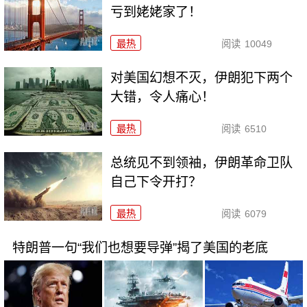
亏到姥姥家了！
最热
阅读
10049
对美国幻想不灭，伊朗犯下两个
大错，令人痛心！
最热
阅读
6510
总统见不到领袖，伊朗革命卫队
自己下令开打？
最热
阅读
6079
特朗普一句“我们也想要导弹”揭了美国的老底