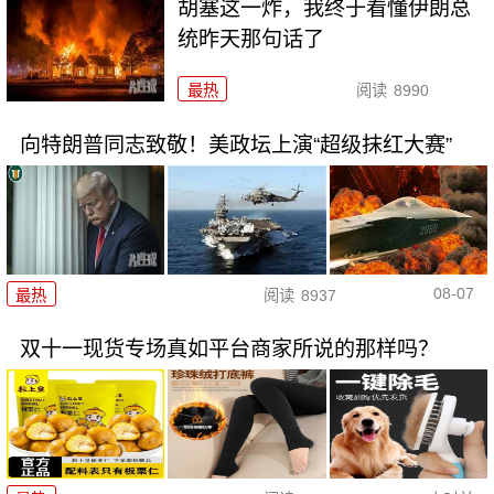
胡塞这一炸，我终于看懂伊朗总
统昨天那句话了
最热
阅读
8990
向特朗普同志致敬！美政坛上演“超级抹红大赛”
08-07
最热
阅读
8937
双十一现货专场真如平台商家所说的那样吗？