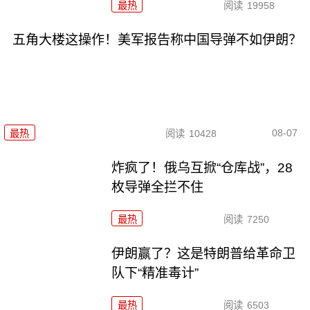
最热
阅读
19958
五角大楼这操作！美军报告称中国导弹不如伊朗？
08-07
最热
阅读
10428
炸疯了！俄乌互掀“仓库战”，28
枚导弹全拦不住
最热
阅读
7250
伊朗赢了？这是特朗普给革命卫
队下“精准毒计”
最热
阅读
6503