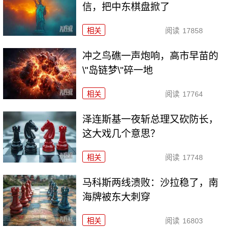
信，把中东棋盘掀了
相关
阅读
17858
冲之鸟礁一声炮响，高市早苗的
\"岛链梦\"碎一地
相关
阅读
17764
泽连斯基一夜斩总理又砍防长，
这大戏几个意思？
相关
阅读
17748
马科斯两线溃败：沙拉稳了，南
海牌被东大刺穿
相关
阅读
16803