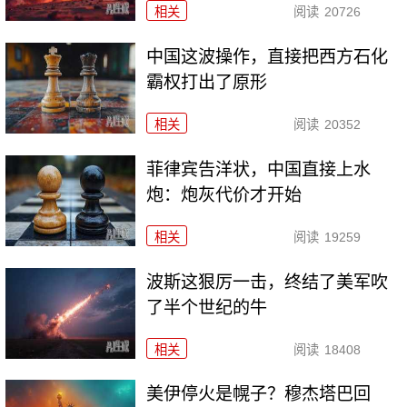
相关
阅读
20726
中国这波操作，直接把西方石化
霸权打出了原形
相关
阅读
20352
菲律宾告洋状，中国直接上水
炮：炮灰代价才开始
相关
阅读
19259
波斯这狠厉一击，终结了美军吹
了半个世纪的牛
相关
阅读
18408
美伊停火是幌子？穆杰塔巴回