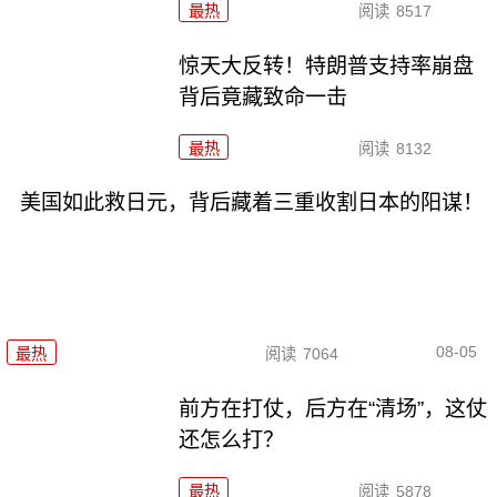
最热
阅读
8517
惊天大反转！特朗普支持率崩盘
背后竟藏致命一击
最热
阅读
8132
美国如此救日元，背后藏着三重收割日本的阳谋！
08-05
最热
阅读
7064
前方在打仗，后方在“清场”，这仗
还怎么打？
最热
阅读
5878