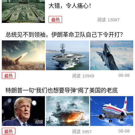
大错，令人痛心！
最热
阅读
13087
总统见不到领袖，伊朗革命卫队自己下令开打？
08-08
最热
阅读
10949
特朗普一句“我们也想要导弹”揭了美国的老底
08-08
最热
阅读
5957