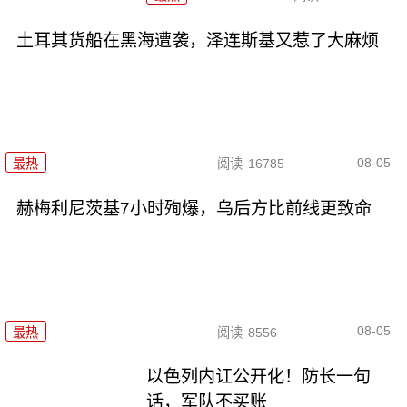
土耳其货船在黑海遭袭，泽连斯基又惹了大麻烦
08-05
最热
阅读
16785
赫梅利尼茨基7小时殉爆，乌后方比前线更致命
08-05
最热
阅读
8556
以色列内讧公开化！防长一句
话，军队不买账