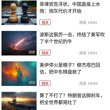
菲律宾告洋状，中国直接上水
炮：炮灰代价才开始
相关
阅读
19381
波斯这狠厉一击，终结了美军吹
了半个世纪的牛
相关
阅读
18561
美伊停火是幌子？穆杰塔巴回
信，把中东棋盘掀了
相关
阅读
18049
算了不打了？特朗普这脚刹车，
把全世界都晃吐了