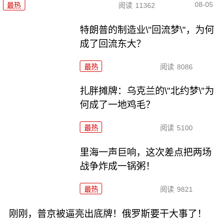
08-05
最热
阅读
11362
特朗普的制造业\"回流梦\"，为何
成了回流东大？
最热
阅读
8086
扎胖摊牌：乌克兰的\"北约梦\"为
何成了一地鸡毛？
最热
阅读
5100
里海一声巨响，这次差点把两场
战争炸成一锅粥！
最热
阅读
9821
刚刚，普京被逼亮出底牌！俄罗斯要干大事了！