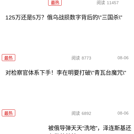
最热
阅读
11457
125万还是5万？俄乌战损数字背后的\"三国杀\"
08-06
最热
阅读
8773
对检察官体系下手！李在明要打破\"青瓦台魔咒\"
08-06
最热
阅读
6892
被俄导弹天天“洗地”，泽连斯基还