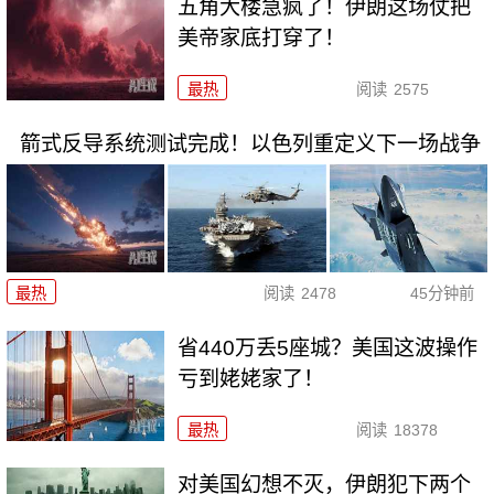
五角大楼急疯了！伊朗这场仗把
美帝家底打穿了！
最热
阅读
2575
箭式反导系统测试完成！以色列重定义下一场战争
最热
阅读
2478
45分钟前
省440万丢5座城？美国这波操作
亏到姥姥家了！
最热
阅读
18378
对美国幻想不灭，伊朗犯下两个