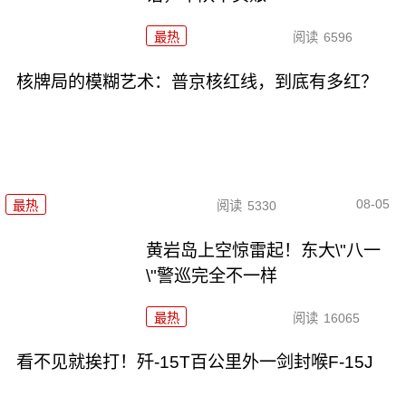
最热
阅读
6596
核牌局的模糊艺术：普京核红线，到底有多红？
08-05
最热
阅读
5330
黄岩岛上空惊雷起！东大\"八一
\"警巡完全不一样
最热
阅读
16065
看不见就挨打！歼-15T百公里外一剑封喉F-15J