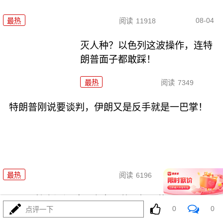
08-04
最热
阅读
11918
灭人种？以色列这波操作，连特
朗普面子都敢踩！
最热
阅读
7349
特朗普刚说要谈判，伊朗又是反手就是一巴掌！
08-04
最热
阅读
6196
731！特高课还魂！高市早苗两把火烧穿日本国运
0
0
点评一下