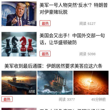
美军一号人物突然“反水”？特朗普
对伊豪赌玩脱
最热
阅读
6127
美国会又出手！中国外交部一句
话，让华盛顿破防
最热
阅读
5098
美军收到最后通牒：伊朗居然要求美答应这六条
最热
阅读
3377
45分钟前