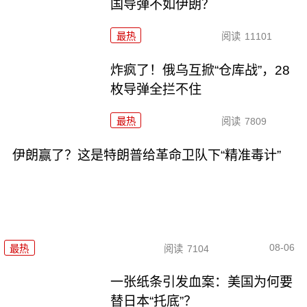
国导弹不如伊朗？
最热
阅读
11101
炸疯了！俄乌互掀“仓库战”，28
枚导弹全拦不住
最热
阅读
7809
伊朗赢了？这是特朗普给革命卫队下“精准毒计”
08-06
最热
阅读
7104
一张纸条引发血案：美国为何要
替日本“托底”？