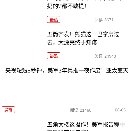
扔的\"都不敢提！
最热
阅读
3671
五箭齐发！熊猫这一巴掌扇过
去，大漂亮终于知疼
最热
阅读
24948
央视短短5秒钟，美军3年兵推一夜作废！亚太变天
08-06
最热
阅读
21468
五角大楼这操作！美军报告称中