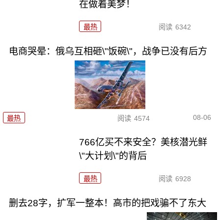
在做着美梦！
最热
阅读
6342
电商哭晕：俄乌互相砸\"饭碗\"，战争已没有后方
08-06
最热
阅读
4574
766亿买不来安全？美核潜光鲜
\"大计划\"的背后
最热
阅读
6928
删去28字，扩军一整本！高市的把戏骗不了东大