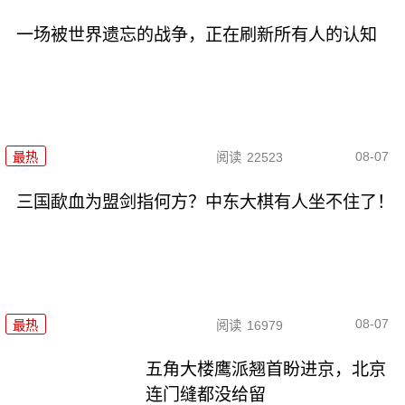
一场被世界遗忘的战争，正在刷新所有人的认知
08-07
最热
阅读
22523
三国歃血为盟剑指何方？中东大棋有人坐不住了！
08-07
最热
阅读
16979
五角大楼鹰派翘首盼进京，北京
连门缝都没给留