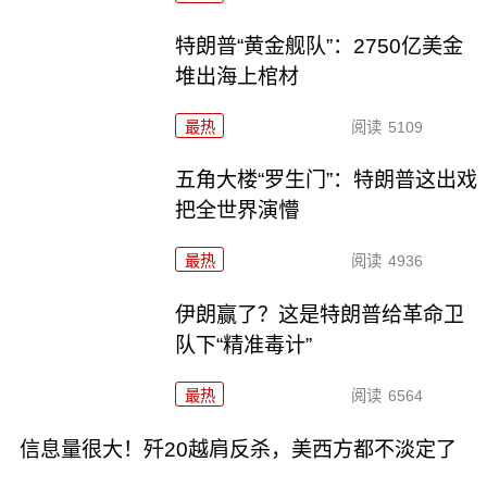
特朗普“黄金舰队”：2750亿美金
堆出海上棺材
最热
阅读
5109
五角大楼“罗生门”：特朗普这出戏
把全世界演懵
最热
阅读
4936
伊朗赢了？这是特朗普给革命卫
队下“精准毒计”
最热
阅读
6564
信息量很大！歼20越肩反杀，美西方都不淡定了