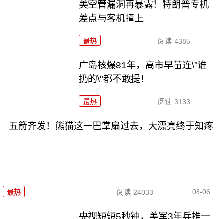
美空管漏洞再暴露！特朗普专机
差点与客机撞上
最热
阅读
4385
广岛核爆81年，高市早苗连\"谁
扔的\"都不敢提！
最热
阅读
3133
五箭齐发！熊猫这一巴掌扇过去，大漂亮终于知疼
08-06
最热
阅读
24033
央视短短5秒钟，美军3年兵推一