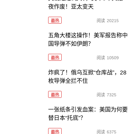
夜作废！亚太变天
最热
阅读
20215
五角大楼这操作！美军报告称中
国导弹不如伊朗？
最热
阅读
10509
炸疯了！俄乌互掀“仓库战”，28
枚导弹全拦不住
最热
阅读
7325
一张纸条引发血案：美国为何要
替日本“托底”？
最热
阅读
6375