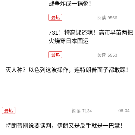
战争炸成一锅粥！
最热
阅读
9566
731！特高课还魂！高市早苗两把
火烧穿日本国运
最热
阅读
5553
灭人种？以色列这波操作，连特朗普面子都敢踩！
08-04
最热
阅读
7134
特朗普刚说要谈判，伊朗又是反手就是一巴掌！