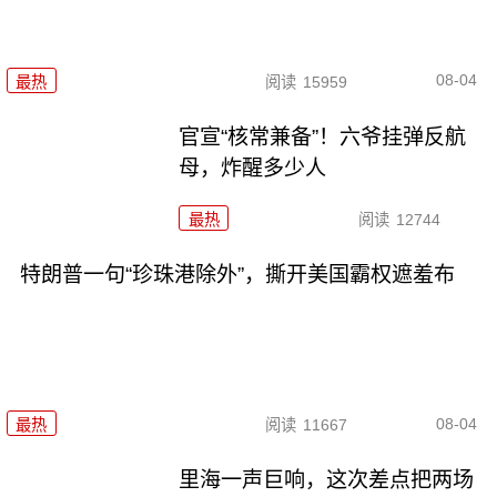
08-04
最热
阅读
15959
官宣“核常兼备”！六爷挂弹反航
母，炸醒多少人
最热
阅读
12744
特朗普一句“珍珠港除外”，撕开美国霸权遮羞布
08-04
最热
阅读
11667
里海一声巨响，这次差点把两场