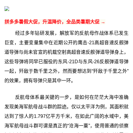
拼多多暑假大促，升温降价，全品类暑期大促 →
经过多年钻研发展，解放军的反航母作战体系已发生
巨变，主要变量集中在近期公开的鹰击-21高超音速反舰弹
道导弹与尚未官宣的机载空射高超音速反舰弹道导弹身上，
这些导弹将同早已服役的东风-21D与东风-26反舰弹道导弹
一起，歼敌于数千里之外，然而要想达到“歼敌于千里之外”
的效果，拥有导弹只是其中一环。
反航母体系最关键的一步，是如何在茫茫大海中准确
发现美海军航母战斗群的踪迹。仅以太平洋为例，其面积就
达到了惊人的1.797亿平方千米，在如此广阔的水域中，美
海军航母战斗群可谓是真正的“沧海一粟”，使用普通的侦察