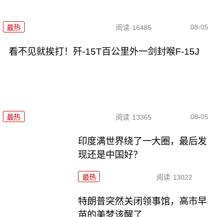
08-05
最热
阅读
16485
看不见就挨打！歼-15T百公里外一剑封喉F-15J
08-05
最热
阅读
13365
印度满世界绕了一大圈，最后发
现还是中国好？
最热
阅读
13022
特朗普突然关闭领事馆，高市早
苗的美梦该醒了