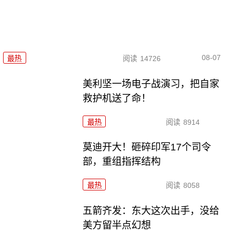
08-07
最热
阅读
14726
美利坚一场电子战演习，把自家
救护机送了命！
最热
阅读
8914
莫迪开大！砸碎印军17个司令
部，重组指挥结构
最热
阅读
8058
五箭齐发：东大这次出手，没给
美方留半点幻想