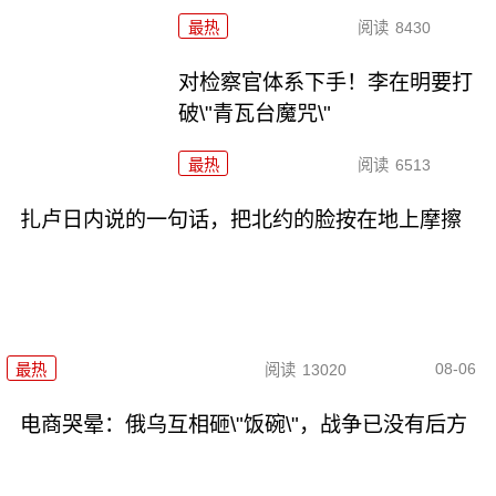
最热
阅读
8430
对检察官体系下手！李在明要打
破\"青瓦台魔咒\"
最热
阅读
6513
扎卢日内说的一句话，把北约的脸按在地上摩擦
08-06
最热
阅读
13020
电商哭晕：俄乌互相砸\"饭碗\"，战争已没有后方