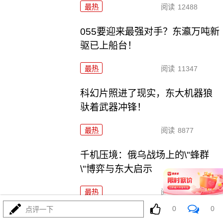
最热
阅读
12488
055要迎来最强对手？东瀛万吨新
驱已上船台！
最热
阅读
11347
科幻片照进了现实，东大机器狼
驮着武器冲锋！
最热
阅读
8877
千机压境：俄乌战场上的\"蜂群
\"博弈与东大启示
最热
阅读
8731
0
0
点评一下
波斯要给中东\"物理断网\"，特朗