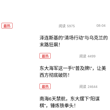
08-04
最热
阅读
5975
泽连斯基的“清场行动”与乌克兰的
末路狂飙！
最热
阅读
4499
东大海军这一手\"普及牌\"，让美
西方彻底破防！
最热
阅读
24644
南海6天禁航，东大摆下“阳谋
棋”，锤炼铁拳头！