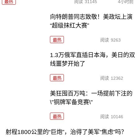
最热
阅读
31145
4小时前
向特朗普同志致敬！美政坛上演
“超级抹红大赛”
最热
阅读
9263
1.3万俄军直插日本海，美日的双
线噩梦开始了
最热
阅读
12362
美狂囤百万吨：一场提前下注的
\"铜牌军备竞赛\"
最热
阅读
10146
射程1800公里的“巨炮”，治得了美军“焦虑”吗？