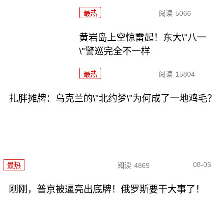
最热
阅读
5066
黄岩岛上空惊雷起！东大\"八一
\"警巡完全不一样
最热
阅读
15804
扎胖摊牌：乌克兰的\"北约梦\"为何成了一地鸡毛？
08-05
最热
阅读
4869
刚刚，普京被逼亮出底牌！俄罗斯要干大事了！