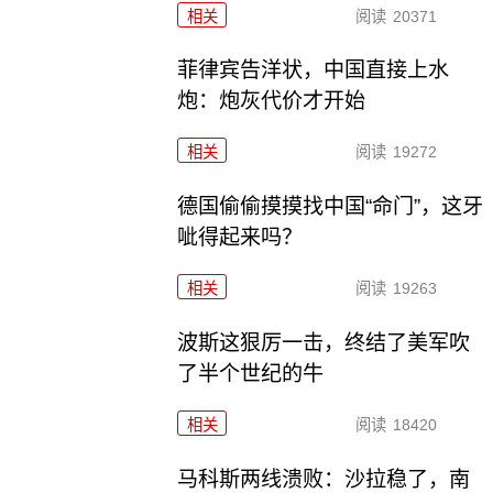
相关
阅读
20371
菲律宾告洋状，中国直接上水
炮：炮灰代价才开始
相关
阅读
19272
德国偷偷摸摸找中国“命门”，这牙
呲得起来吗？
相关
阅读
19263
波斯这狠厉一击，终结了美军吹
了半个世纪的牛
相关
阅读
18420
马科斯两线溃败：沙拉稳了，南