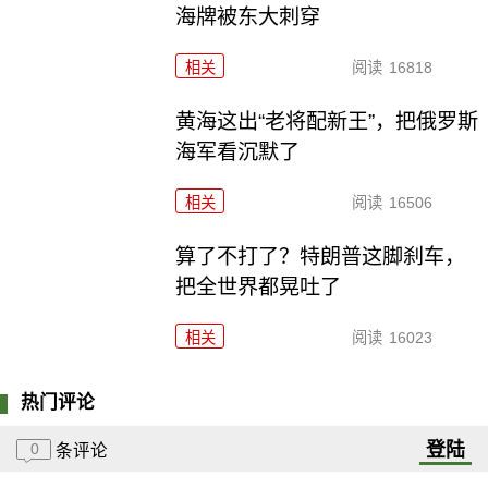
海牌被东大刺穿
相关
阅读
16818
黄海这出“老将配新王”，把俄罗斯
海军看沉默了
相关
阅读
16506
算了不打了？特朗普这脚刹车，
把全世界都晃吐了
相关
阅读
16023
热门评论
登陆
0
条评论