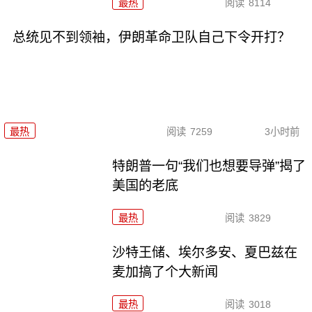
最热
阅读
8114
总统见不到领袖，伊朗革命卫队自己下令开打？
最热
阅读
7259
3小时前
特朗普一句“我们也想要导弹”揭了
美国的老底
最热
阅读
3829
沙特王储、埃尔多安、夏巴兹在
麦加搞了个大新闻
最热
阅读
3018