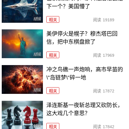
下一个？美国懵了
相关
阅读
19189
美伊停火是幌子？穆杰塔巴回
信，把中东棋盘掀了
相关
阅读
17969
冲之鸟礁一声炮响，高市早苗的
\"岛链梦\"碎一地
相关
阅读
17872
泽连斯基一夜斩总理又砍防长，
这大戏几个意思？
相关
阅读
17842