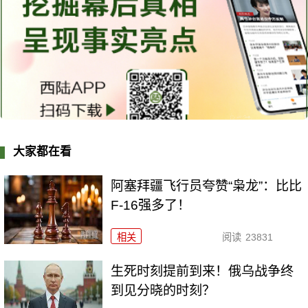
大家都在看
阿塞拜疆飞行员夸赞“枭龙”：比比
F-16强多了！
相关
阅读
23831
生死时刻提前到来！俄乌战争终
到见分晓的时刻？