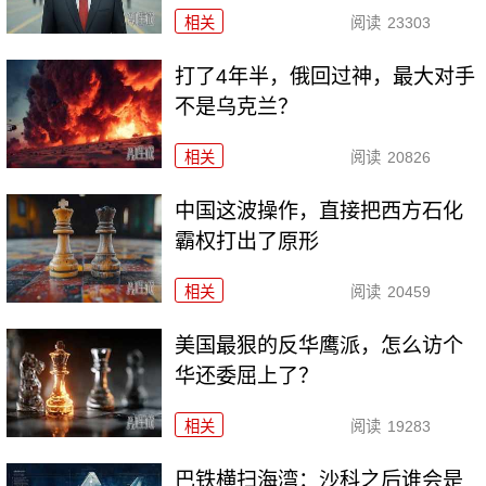
相关
阅读
23303
打了4年半，俄回过神，最大对手
不是乌克兰？
相关
阅读
20826
中国这波操作，直接把西方石化
霸权打出了原形
相关
阅读
20459
美国最狠的反华鹰派，怎么访个
华还委屈上了？
相关
阅读
19283
巴铁横扫海湾：沙科之后谁会是