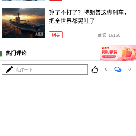
算了不打了？特朗普这脚刹车，
把全世界都晃吐了
相关
阅读
16155
热门评论
登陆
0
条评论
0
0
点评一下
我来说两句
更多精彩内容
省440万丢5座城？美国这波操作