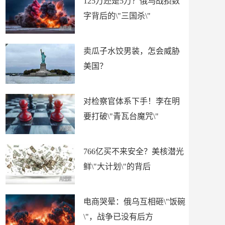
125万还是5万？俄乌战损数
字背后的\"三国杀\"
卖瓜子水饺男装，怎会威胁
美国？
对检察官体系下手！李在明
要打破\"青瓦台魔咒\"
766亿买不来安全？美核潜光
鲜\"大计划\"的背后
电商哭晕：俄乌互相砸\"饭碗
\"，战争已没有后方