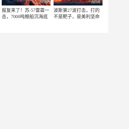
报复来了！苏-57雷霆一
波斯第27波打击，打的
击，7000吨粮船沉海底
不是靶子，是美利坚命
门