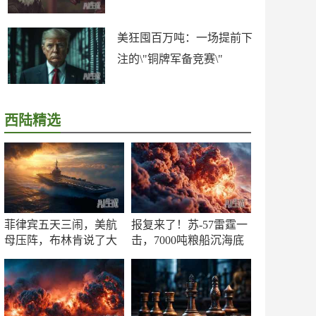
美狂囤百万吨：一场提前下
注的\"铜牌军备竞赛\"
西陆精选
菲律宾五天三闹，美航
报复来了！苏-57雷霆一
母压阵，布林肯说了大
击，7000吨粮船沉海底
实话