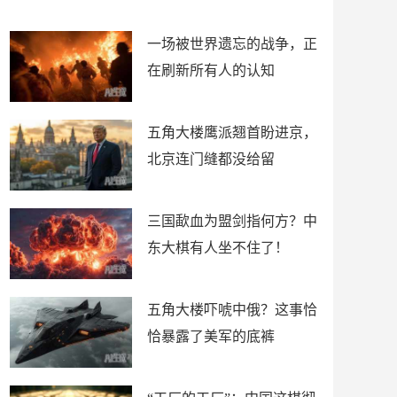
了
裤
一场被世界遗忘的战争，正
在刷新所有人的认知
五角大楼鹰派翘首盼进京，
北京连门缝都没给留
三国歃血为盟剑指何方？中
东大棋有人坐不住了！
五角大楼吓唬中俄？这事恰
恰暴露了美军的底裤