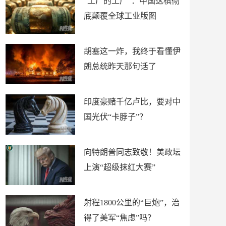
“工厂的工厂”：中国这棋彻
底颠覆全球工业版图
胡塞这一炸，我终于看懂伊
朗总统昨天那句话了
印度豪赌千亿卢比，要对中
国光伏“卡脖子”？
向特朗普同志致敬！美政坛
上演“超级抹红大赛”
射程1800公里的“巨炮”，治
得了美军“焦虑”吗？