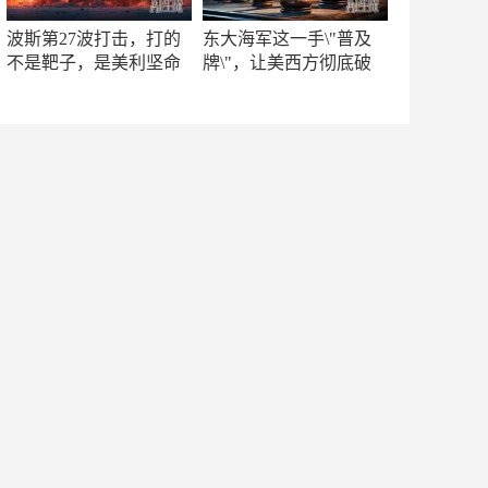
波斯第27波打击，打的
东大海军这一手\"普及
不是靶子，是美利坚命
牌\"，让美西方彻底破
门
防！