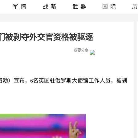
军情
战略
武器
国际
们被剥夺外交官资格被驱逐
我要分享
克格勃）宣布，6名英国驻俄罗斯大使馆工作人员，被剥