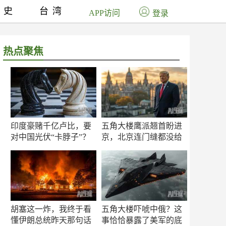
历史
台湾
APP访问
登录
热点聚焦
印度豪赌千亿卢比，要
五角大楼鹰派翘首盼进
对中国光伏“卡脖子”？
京，北京连门缝都没给
留
胡塞这一炸，我终于看
五角大楼吓唬中俄？这
懂伊朗总统昨天那句话
事恰恰暴露了美军的底