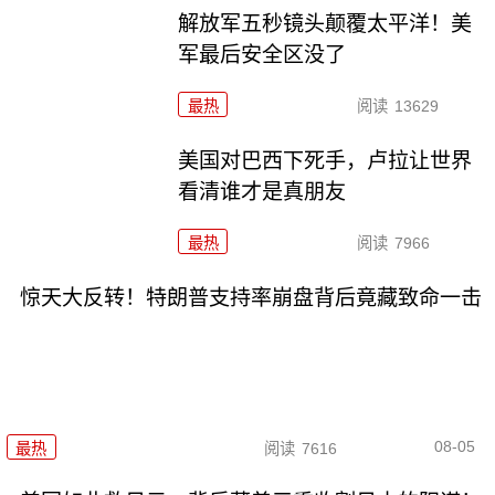
解放军五秒镜头颠覆太平洋！美
军最后安全区没了
最热
阅读
13629
美国对巴西下死手，卢拉让世界
看清谁才是真朋友
最热
阅读
7966
惊天大反转！特朗普支持率崩盘背后竟藏致命一击
08-05
最热
阅读
7616