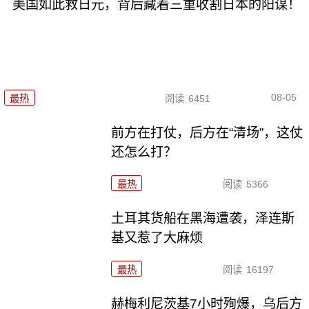
美国如此救日元，背后藏着三重收割日本的阳谋！
08-05
最热
阅读
6451
前方在打仗，后方在“清场”，这仗
还怎么打？
最热
阅读
5366
土耳其货船在黑海遭袭，泽连斯
基又惹了大麻烦
最热
阅读
16197
赫梅利尼茨基7小时殉爆，乌后方