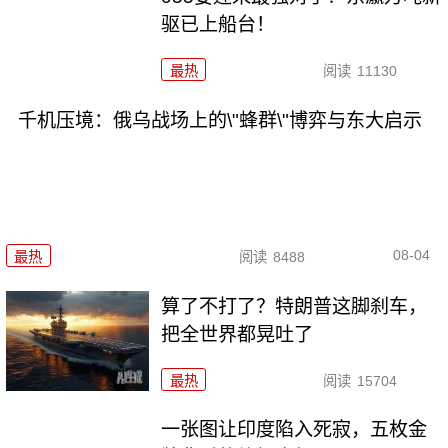
驱已上船台！
最热
阅读
11130
千机压境：俄乌战场上的\"蜂群\"博弈与东大启示
08-04
最热
阅读
8488
算了不打了？特朗普这脚刹车，
把全世界都晃吐了
最热
阅读
15704
一张图让印度陷入死寂，五枚金