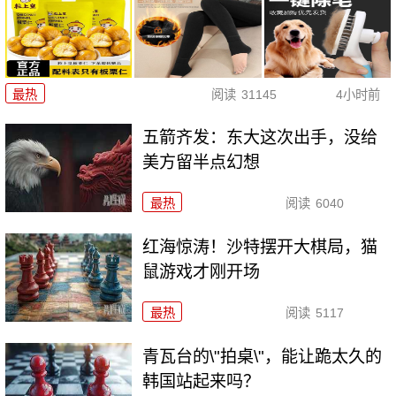
最热
阅读
31145
4小时前
五箭齐发：东大这次出手，没给
美方留半点幻想
最热
阅读
6040
红海惊涛！沙特摆开大棋局，猫
鼠游戏才刚开场
最热
阅读
5117
青瓦台的\"拍桌\"，能让跪太久的
韩国站起来吗？