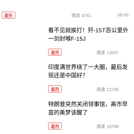
08-05
最热
阅读
4751
看不见就挨打！歼-15T百公里外
一剑封喉F-15J
最热
阅读
13037
印度满世界绕了一大圈，最后发
现还是中国好？
最热
阅读
12740
特朗普突然关闭领事馆，高市早
苗的美梦该醒了
最热
阅读
10790