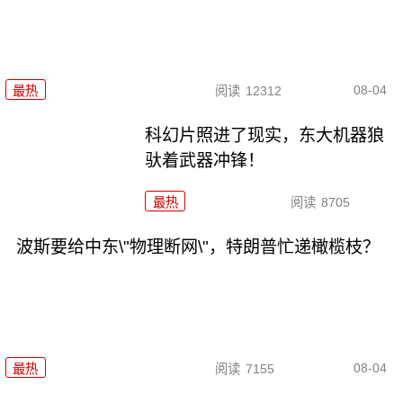
08-04
最热
阅读
12312
科幻片照进了现实，东大机器狼
驮着武器冲锋！
最热
阅读
8705
波斯要给中东\"物理断网\"，特朗普忙递橄榄枝？
08-04
最热
阅读
7155