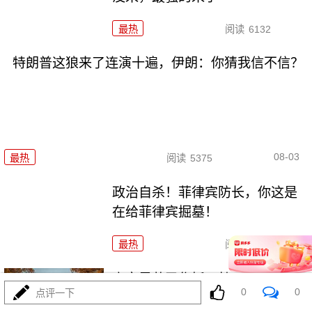
最热
阅读
6132
特朗普这狼来了连演十遍，伊朗：你猜我信不信？
08-03
最热
阅读
5375
政治自杀！菲律宾防长，你这是
在给菲律宾掘墓！
最热
阅读
7131
高市早苗又作妖！特高课卷土重
0
0
点评一下
来，日本三重困境