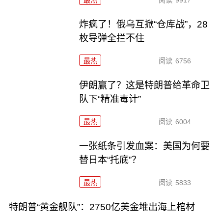
最热
阅读
9917
炸疯了！俄乌互掀“仓库战”，28
枚导弹全拦不住
最热
阅读
6756
伊朗赢了？这是特朗普给革命卫
队下“精准毒计”
最热
阅读
6004
一张纸条引发血案：美国为何要
替日本“托底”？
最热
阅读
5833
特朗普“黄金舰队”：2750亿美金堆出海上棺材