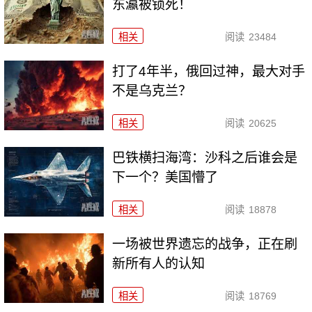
东瀛被锁死！
相关
阅读
23484
打了4年半，俄回过神，最大对手
不是乌克兰？
相关
阅读
20625
巴铁横扫海湾：沙科之后谁会是
下一个？美国懵了
相关
阅读
18878
一场被世界遗忘的战争，正在刷
新所有人的认知
相关
阅读
18769