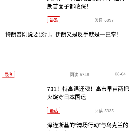
朗普面子都敢踩！
最热
阅读
6897
特朗普刚说要谈判，伊朗又是反手就是一巴掌！
08-04
最热
阅读
5748
731！特高课还魂！高市早苗两把
火烧穿日本国运
最热
阅读
5335
泽连斯基的“清场行动”与乌克兰的