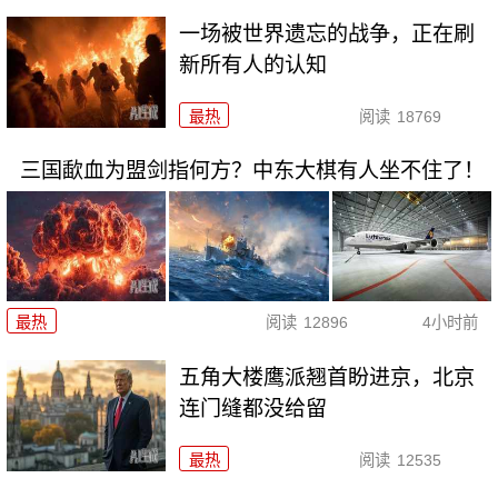
一场被世界遗忘的战争，正在刷
新所有人的认知
最热
阅读
18769
三国歃血为盟剑指何方？中东大棋有人坐不住了！
最热
阅读
12896
4小时前
五角大楼鹰派翘首盼进京，北京
连门缝都没给留
最热
阅读
12535