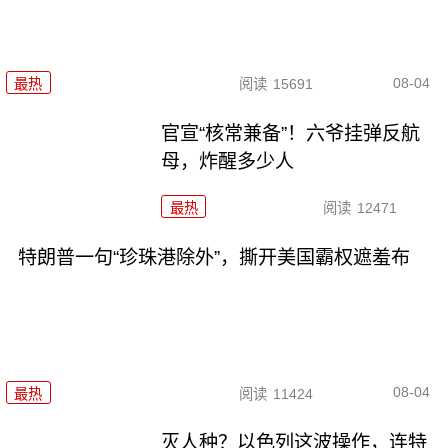
08-04
最热
阅读
15691
官宣“核常兼备”！六爷挂弹反航
母，炸醒多少人
最热
阅读
12471
特朗普一句“珍珠港除外”，撕开美国霸权遮羞布
08-04
最热
阅读
11424
灭人种？以色列这波操作，连特