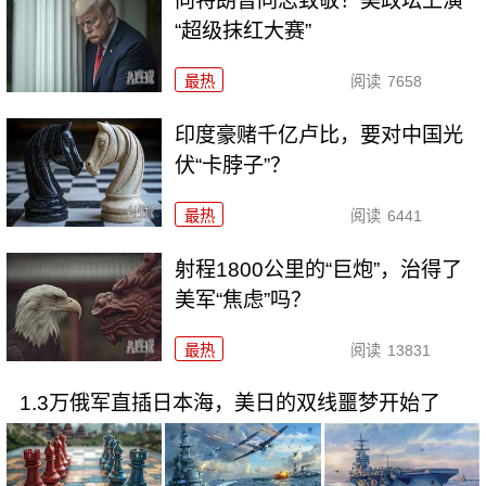
向特朗普同志致敬！美政坛上演
“超级抹红大赛”
最热
阅读
7658
印度豪赌千亿卢比，要对中国光
伏“卡脖子”？
最热
阅读
6441
射程1800公里的“巨炮”，治得了
美军“焦虑”吗？
最热
阅读
13831
1.3万俄军直插日本海，美日的双线噩梦开始了