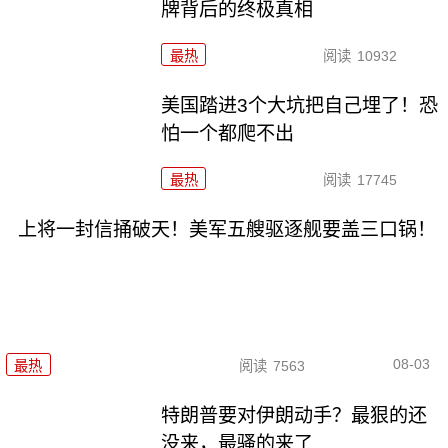
牌背后的终极真相
最热
阅读
10932
美国踏进3个大坑把自己埋了！恐
怕一个都爬不出
最热
阅读
17745
上将一封信捅破天！美军五艘驱逐舰要盖三口锅！
08-03
最热
阅读
7563
特朗普要对伊朗动手？最狠的还
没来，最骚的来了