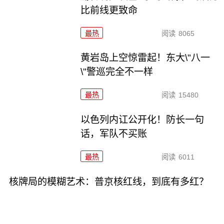
比前线更致命
最热
阅读
8065
黄岩岛上空惊雷起！东大\"八一
\"警巡完全不一样
最热
阅读
15480
以色列内讧公开化！防长一句
话，军队不买账
最热
阅读
6011
核牌局的模糊艺术：普京核红线，到底有多红？