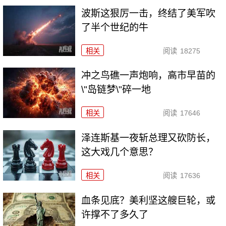
波斯这狠厉一击，终结了美军吹
了半个世纪的牛
相关
阅读
18275
冲之鸟礁一声炮响，高市早苗的
\"岛链梦\"碎一地
相关
阅读
17646
泽连斯基一夜斩总理又砍防长，
这大戏几个意思？
相关
阅读
17636
血条见底？美利坚这艘巨轮，或
许撑不了多久了