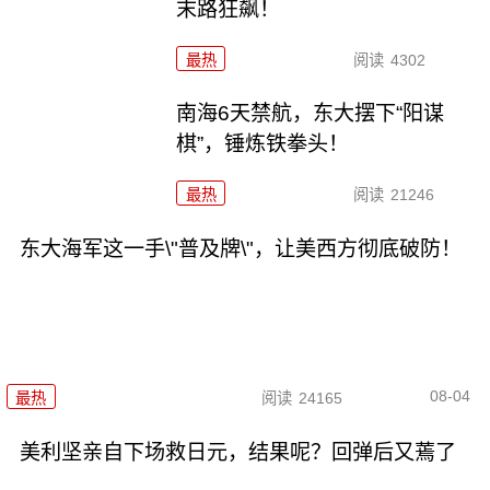
末路狂飙！
最热
阅读
4302
南海6天禁航，东大摆下“阳谋
棋”，锤炼铁拳头！
最热
阅读
21246
东大海军这一手\"普及牌\"，让美西方彻底破防！
08-04
最热
阅读
24165
美利坚亲自下场救日元，结果呢？回弹后又蔫了