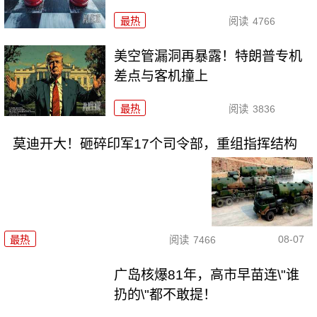
最热
阅读
4766
美空管漏洞再暴露！特朗普专机
差点与客机撞上
最热
阅读
3836
莫迪开大！砸碎印军17个司令部，重组指挥结构
08-07
最热
阅读
7466
广岛核爆81年，高市早苗连\"谁
扔的\"都不敢提！