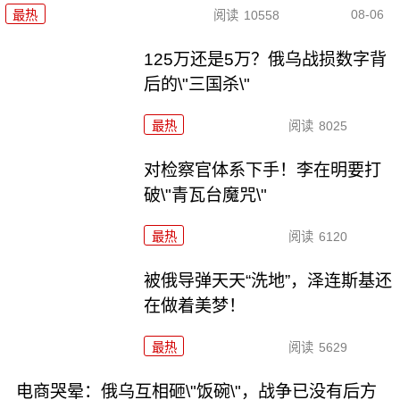
08-06
最热
阅读
10558
125万还是5万？俄乌战损数字背
后的\"三国杀\"
最热
阅读
8025
对检察官体系下手！李在明要打
破\"青瓦台魔咒\"
最热
阅读
6120
被俄导弹天天“洗地”，泽连斯基还
在做着美梦！
最热
阅读
5629
电商哭晕：俄乌互相砸\"饭碗\"，战争已没有后方