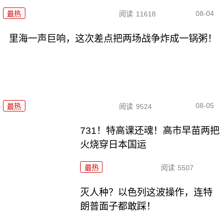
08-04
最热
阅读
11618
里海一声巨响，这次差点把两场战争炸成一锅粥！
08-05
最热
阅读
9524
731！特高课还魂！高市早苗两把
火烧穿日本国运
最热
阅读
5507
灭人种？以色列这波操作，连特
朗普面子都敢踩！