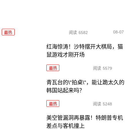
08-07
最热
阅读
6582
红海惊涛！沙特摆开大棋局，猫
鼠游戏才刚开场
最热
阅读
5579
青瓦台的\"拍桌\"，能让跪太久的
韩国站起来吗？
最热
阅读
5248
美空管漏洞再暴露！特朗普专机
差点与客机撞上