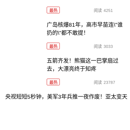
最热
阅读
4251
广岛核爆81年，高市早苗连\"谁
扔的\"都不敢提！
最热
阅读
3033
五箭齐发！熊猫这一巴掌扇过
去，大漂亮终于知疼
最热
阅读
23787
央视短短5秒钟，美军3年兵推一夜作废！亚太变天