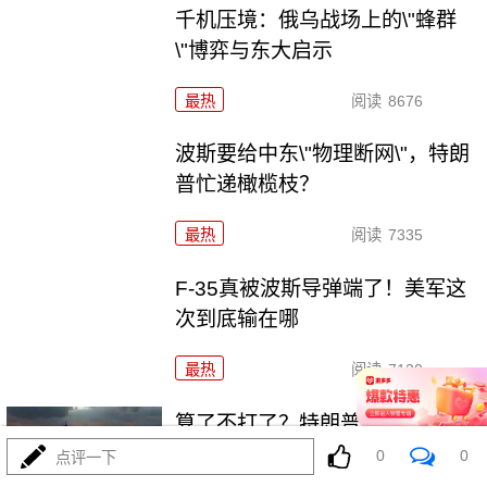
千机压境：俄乌战场上的\"蜂群
\"博弈与东大启示
最热
阅读
8676
波斯要给中东\"物理断网\"，特朗
普忙递橄榄枝？
最热
阅读
7335
F-35真被波斯导弹端了！美军这
次到底输在哪
最热
阅读
7120
算了不打了？特朗普这脚刹车，
把全世界都晃吐了
0
0
点评一下