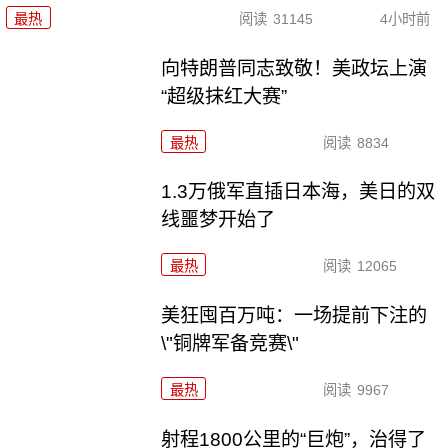
最热
阅读
31145
4小时前
向特朗普同志致敬！美政坛上演
“超级抹红大赛”
最热
阅读
8834
1.3万俄军直插日本海，美日的双
线噩梦开始了
最热
阅读
12065
美狂囤百万吨：一场提前下注的
\"铜牌军备竞赛\"
最热
阅读
9967
射程1800公里的“巨炮”，治得了