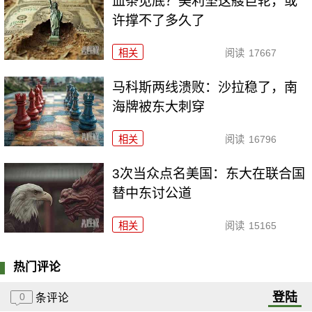
血条见底？美利坚这艘巨轮，或
许撑不了多久了
相关
阅读
17667
马科斯两线溃败：沙拉稳了，南
海牌被东大刺穿
相关
阅读
16796
3次当众点名美国：东大在联合国
替中东讨公道
相关
阅读
15165
热门评论
登陆
0
条评论