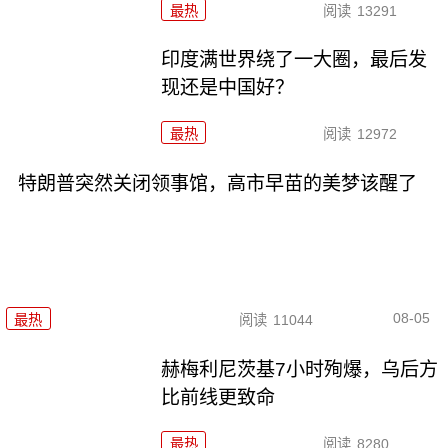
最热
阅读
13291
印度满世界绕了一大圈，最后发
现还是中国好？
最热
阅读
12972
特朗普突然关闭领事馆，高市早苗的美梦该醒了
08-05
最热
阅读
11044
赫梅利尼茨基7小时殉爆，乌后方
比前线更致命
最热
阅读
8280