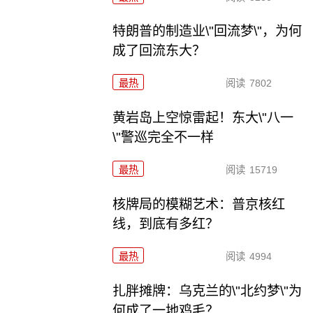
特朗普的制造业\"回流梦\"，为何
成了回流东大？
最热
阅读
7802
黄岩岛上空惊雷起！东大\"八一
\"警巡完全不一样
最热
阅读
15719
核牌局的模糊艺术：普京核红
线，到底有多红？
最热
阅读
4994
扎胖摊牌：乌克兰的\"北约梦\"为
何成了一地鸡毛？