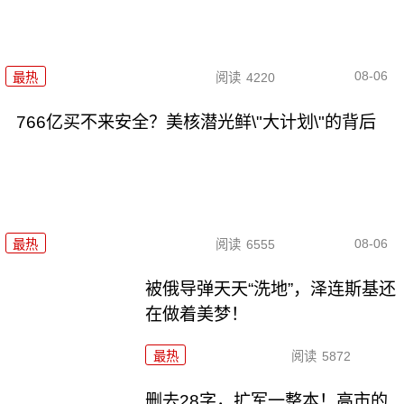
08-06
最热
阅读
4220
766亿买不来安全？美核潜光鲜\"大计划\"的背后
08-06
最热
阅读
6555
被俄导弹天天“洗地”，泽连斯基还
在做着美梦！
最热
阅读
5872
删去28字，扩军一整本！高市的