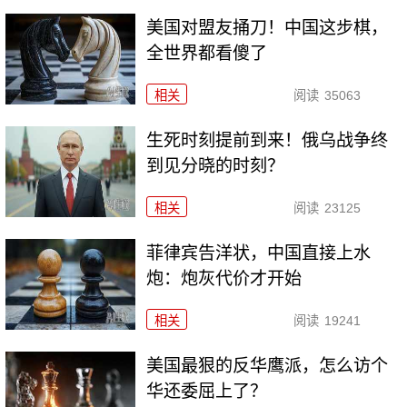
美国对盟友捅刀！中国这步棋，
全世界都看傻了
相关
阅读
35063
生死时刻提前到来！俄乌战争终
到见分晓的时刻？
相关
阅读
23125
菲律宾告洋状，中国直接上水
炮：炮灰代价才开始
相关
阅读
19241
美国最狠的反华鹰派，怎么访个
华还委屈上了？