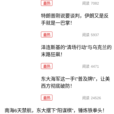
最热
阅读
7082
特朗普刚说要谈判，伊朗又是反
手就是一巴掌！
最热
阅读
5937
泽连斯基的“清场行动”与乌克兰的
末路狂飙！
最热
阅读
4471
东大海军这一手\"普及牌\"，让美
西方彻底破防！
最热
阅读
24526
南海6天禁航，东大摆下“阳谋棋”，锤炼铁拳头！