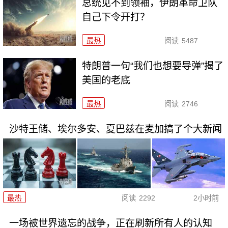
总统见不到领袖，伊朗革命卫队
自己下令开打？
最热
阅读
5487
特朗普一句“我们也想要导弹”揭了
美国的老底
最热
阅读
2746
沙特王储、埃尔多安、夏巴兹在麦加搞了个大新闻
最热
阅读
2292
2小时前
一场被世界遗忘的战争，正在刷新所有人的认知