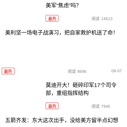
美军“焦虑”吗？
最热
阅读
14513
美利坚一场电子战演习，把自家救护机送了命！
08-07
最热
阅读
8696
莫迪开大！砸碎印军17个司令
部，重组指挥结构
最热
阅读
7945
五箭齐发：东大这次出手，没给美方留半点幻想