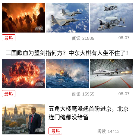
08-07
最热
阅读
21585
三国歃血为盟剑指何方？中东大棋有人坐不住了！
08-07
最热
阅读
15955
五角大楼鹰派翘首盼进京，北京
连门缝都没给留
最热
阅读
14413