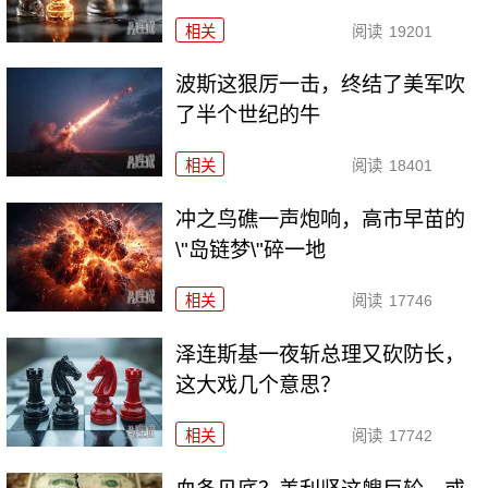
相关
阅读
19201
波斯这狠厉一击，终结了美军吹
了半个世纪的牛
相关
阅读
18401
冲之鸟礁一声炮响，高市早苗的
\"岛链梦\"碎一地
相关
阅读
17746
泽连斯基一夜斩总理又砍防长，
这大戏几个意思？
相关
阅读
17742