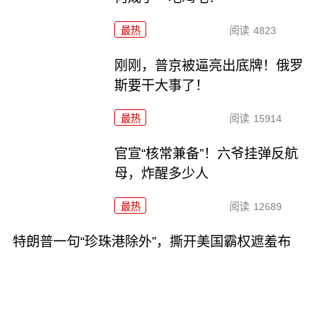
最热
阅读
4823
刚刚，普京被逼亮出底牌！俄罗
斯要干大事了！
最热
阅读
15914
官宣“核常兼备”！六爷挂弹反航
母，炸醒多少人
最热
阅读
12689
特朗普一句“珍珠港除外”，撕开美国霸权遮羞布