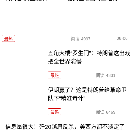
08-06
最热
阅读
4997
五角大楼“罗生门”：特朗普这出戏
把全世界演懵
最热
阅读
4831
伊朗赢了？这是特朗普给革命卫
队下“精准毒计”
最热
阅读
6469
信息量很大！歼20越肩反杀，美西方都不淡定了