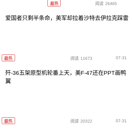
最热
阅读
26465
爱国者只剩半条命，美军却拉着沙特去伊拉克踩雷
07-31
最热
阅读
11673
歼-36五架原型机轮番上天，美F-47还在PPT画鸭
翼
07-31
最热
阅读
20322