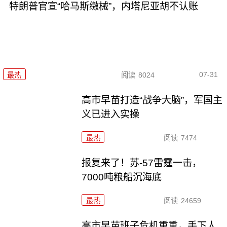
特朗普官宣“哈马斯缴械”，内塔尼亚胡不认账
07-31
最热
阅读
8024
高市早苗打造“战争大脑”，军国主
义已进入实操
最热
阅读
7474
报复来了！苏-57雷霆一击，
7000吨粮船沉海底
最热
阅读
24659
高市早苗班子危机重重，手下人