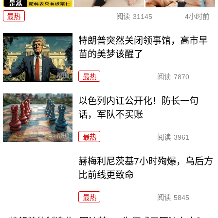
最热
阅读
31145
4小时前
特朗普突然关闭领事馆，高市早
苗的美梦该醒了
最热
阅读
7870
以色列内讧公开化！防长一句
话，军队不买账
最热
阅读
3961
赫梅利尼茨基7小时殉爆，乌后方
比前线更致命
最热
阅读
5845