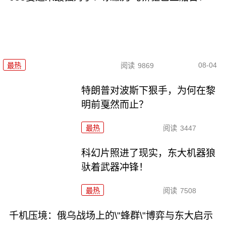
08-04
最热
阅读
9869
特朗普对波斯下狠手，为何在黎
明前戛然而止？
最热
阅读
3447
科幻片照进了现实，东大机器狼
驮着武器冲锋！
最热
阅读
7508
千机压境：俄乌战场上的\"蜂群\"博弈与东大启示