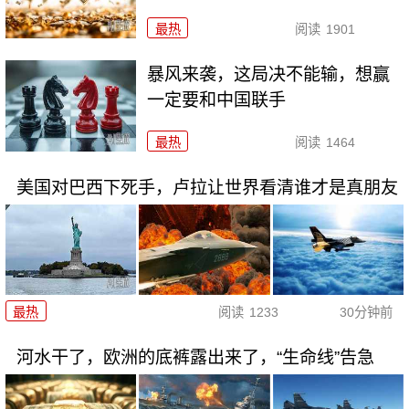
最热
阅读
1901
暴风来袭，这局决不能输，想赢
一定要和中国联手
最热
阅读
1464
美国对巴西下死手，卢拉让世界看清谁才是真朋友
最热
阅读
1233
30分钟前
河水干了，欧洲的底裤露出来了，“生命线”告急