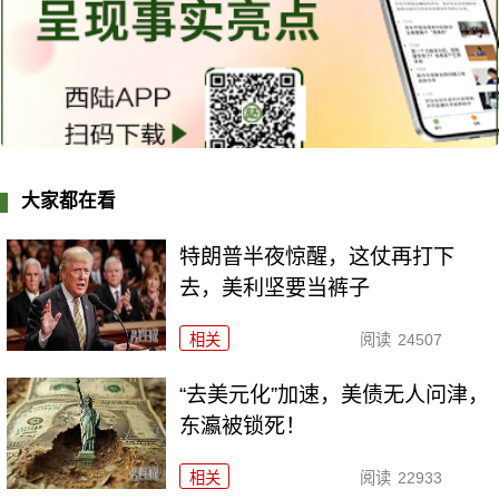
大家都在看
特朗普半夜惊醒，这仗再打下
去，美利坚要当裤子
相关
阅读
24507
“去美元化”加速，美债无人问津，
东瀛被锁死！
相关
阅读
22933