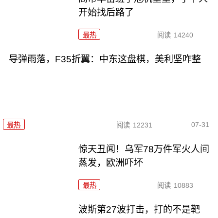
开始找后路了
最热
阅读
14240
导弹雨落，F35折翼：中东这盘棋，美利坚咋整
07-31
最热
阅读
12231
惊天丑闻！乌军78万件军火人间
蒸发，欧洲吓坏
最热
阅读
10883
波斯第27波打击，打的不是靶