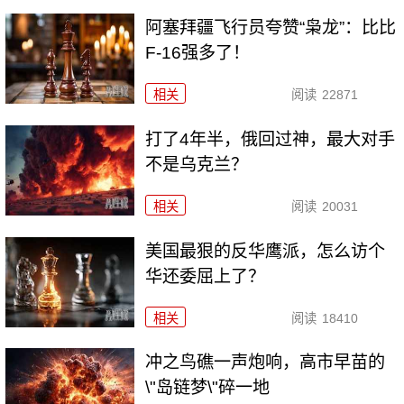
阿塞拜疆飞行员夸赞“枭龙”：比比
F-16强多了！
相关
阅读
22871
打了4年半，俄回过神，最大对手
不是乌克兰？
相关
阅读
20031
美国最狠的反华鹰派，怎么访个
华还委屈上了？
相关
阅读
18410
冲之鸟礁一声炮响，高市早苗的
\"岛链梦\"碎一地