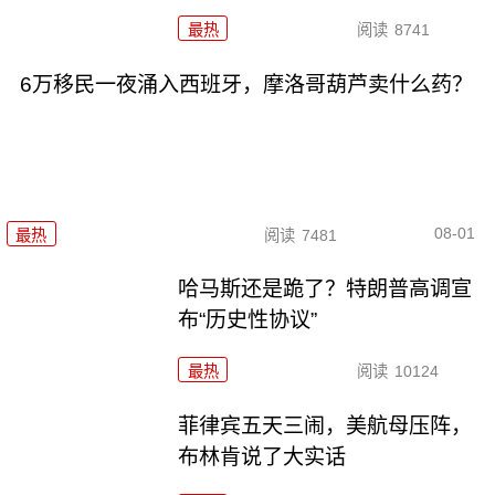
最热
阅读
8741
6万移民一夜涌入西班牙，摩洛哥葫芦卖什么药？
08-01
最热
阅读
7481
哈马斯还是跪了？特朗普高调宣
布“历史性协议”
最热
阅读
10124
菲律宾五天三闹，美航母压阵，
布林肯说了大实话