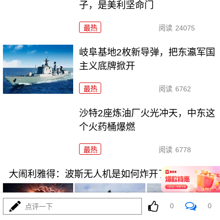
子，是美利坚命门
最热
阅读
24075
岐阜基地2枚新导弹，把东瀛军国
主义底牌掀开
最热
阅读
6762
沙特2座炼油厂火光冲天，中东这
个火药桶爆燃
最热
阅读
6778
大闹利雅得：波斯无人机是如何炸开了CIA秘巢
0
0
点评一下