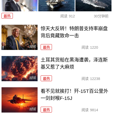
最热
阅读
912
30分钟前
惊天大反转！特朗普支持率崩盘
背后竟藏致命一击
最热
阅读
1220
土耳其货船在黑海遭袭，泽连斯
基又惹了大麻烦
最热
阅读
12238
看不见就挨打！歼-15T百公里外
一剑封喉F-15J
最热
阅读
9814