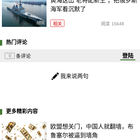
黄海这出“老将配新王”，把俄罗斯
海军看沉默了
相关
阅读
15648
热门评论
登陆
0
条评论
我来说两句
更多精彩内容
欧盟想关门，中国人就翻墙，布
鲁塞尔被逼到墙角