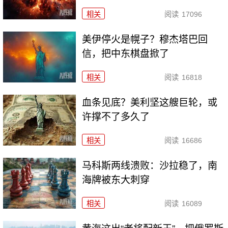
相关
阅读
17096
美伊停火是幌子？穆杰塔巴回
信，把中东棋盘掀了
相关
阅读
16818
血条见底？美利坚这艘巨轮，或
许撑不了多久了
相关
阅读
16686
马科斯两线溃败：沙拉稳了，南
海牌被东大刺穿
相关
阅读
16089