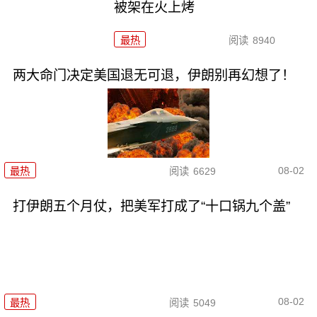
被架在火上烤
最热
阅读
8940
两大命门决定美国退无可退，伊朗别再幻想了！
08-02
最热
阅读
6629
打伊朗五个月仗，把美军打成了“十口锅九个盖”
08-02
最热
阅读
5049