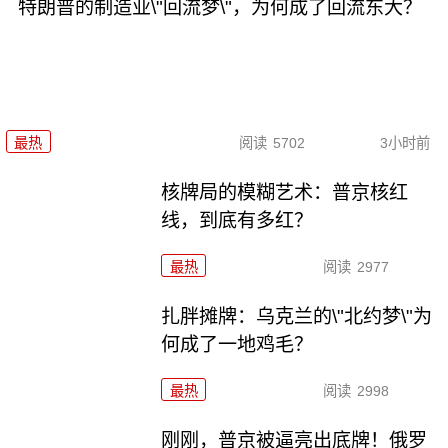
特朗普的制造业\"回流梦\"，为何成了回流东大？
最热
阅读
5702
3小时前
核牌局的模糊艺术：普京核红
线，到底有多红？
最热
阅读
2977
扎胖摊牌：乌克兰的\"北约梦\"为
何成了一地鸡毛？
最热
阅读
2998
刚刚，普京被逼亮出底牌！俄罗