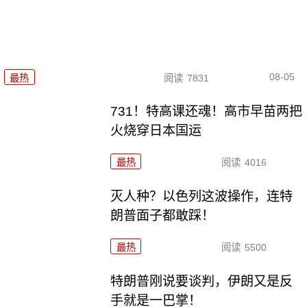
08-05
最热
阅读
7831
731！特高课还魂！高市早苗两把
火烧穿日本国运
最热
阅读
4016
灭人种？以色列这波操作，连特
朗普面子都敢踩！
最热
阅读
5500
特朗普刚说要谈判，伊朗又是反
手就是一巴掌！