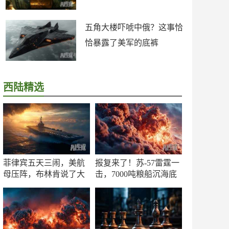
五角大楼吓唬中俄？这事恰
恰暴露了美军的底裤
西陆精选
菲律宾五天三闹，美航
报复来了！苏-57雷霆一
母压阵，布林肯说了大
击，7000吨粮船沉海底
实话