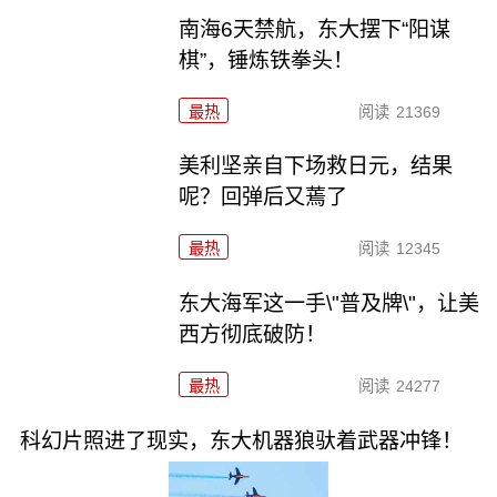
南海6天禁航，东大摆下“阳谋
棋”，锤炼铁拳头！
最热
阅读
21369
美利坚亲自下场救日元，结果
呢？回弹后又蔫了
最热
阅读
12345
东大海军这一手\"普及牌\"，让美
西方彻底破防！
最热
阅读
24277
科幻片照进了现实，东大机器狼驮着武器冲锋！