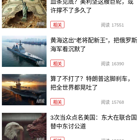
血条见底？美利坚这艘巨轮，或
许撑不了多久了
相关
阅读
17551
黄海这出“老将配新王”，把俄罗斯
海军看沉默了
相关
阅读
16390
算了不打了？特朗普这脚刹车，
把全世界都晃吐了
相关
阅读
15768
3次当众点名美国：东大在联合国
替中东讨公道