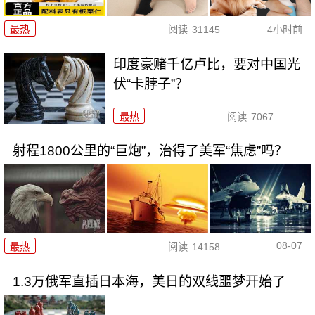
最热
阅读
31145
4小时前
印度豪赌千亿卢比，要对中国光
伏“卡脖子”？
最热
阅读
7067
射程1800公里的“巨炮”，治得了美军“焦虑”吗？
08-07
最热
阅读
14158
1.3万俄军直插日本海，美日的双线噩梦开始了