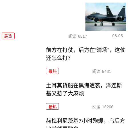
08-05
最热
阅读
6517
前方在打仗，后方在“清场”，这仗
还怎么打？
最热
阅读
5431
土耳其货船在黑海遭袭，泽连斯
基又惹了大麻烦
最热
阅读
16266
赫梅利尼茨基7小时殉爆，乌后方