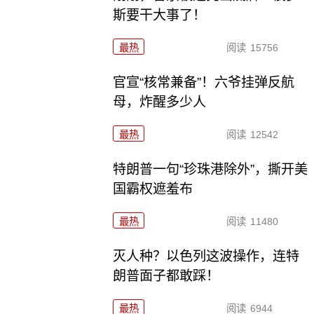
斯要干大事了！
最热
阅读
15756
官宣“核常兼备”！六爷挂弹反航
母，炸醒多少人
最热
阅读
12542
特朗普一句“珍珠港除外”，撕开美
国霸权遮羞布
最热
阅读
11480
灭人种？以色列这波操作，连特
朗普面子都敢踩！
最热
阅读
6944