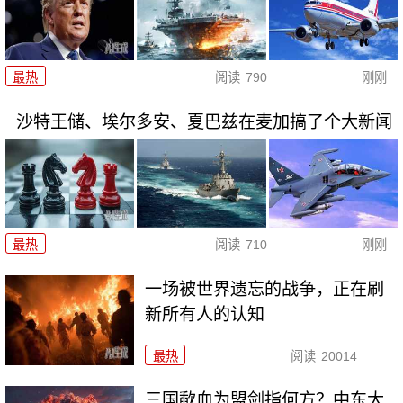
最热
阅读
790
刚刚
沙特王储、埃尔多安、夏巴兹在麦加搞了个大新闻
最热
阅读
710
刚刚
一场被世界遗忘的战争，正在刷
新所有人的认知
最热
阅读
20014
三国歃血为盟剑指何方？中东大