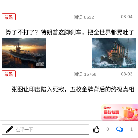
08-04
最热
阅读
8532
算了不打了？特朗普这脚刹车，把全世界都晃吐了
08-03
最热
阅读
15768
一张图让印度陷入死寂，五枚金牌背后的终极真相
0
1
点评一下
08-03
最热
阅读
10966