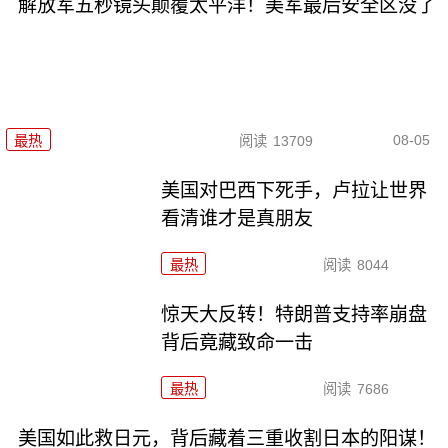
解放军五秒镜头颠覆太平洋！美军最后安全区没了
08-05
最热
阅读
13709
美国对巴西下死手，卢拉让世界
看清谁才是真朋友
最热
阅读
8044
惊天大反转！特朗普支持率崩盘
背后竟藏致命一击
最热
阅读
7686
美国如此救日元，背后藏着三重收割日本的阳谋！