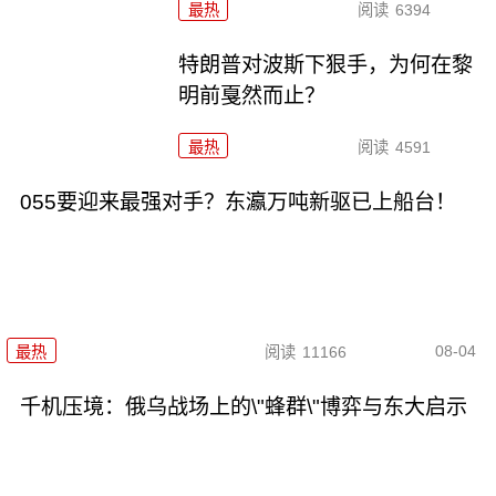
最热
阅读
6394
特朗普对波斯下狠手，为何在黎
明前戛然而止？
最热
阅读
4591
055要迎来最强对手？东瀛万吨新驱已上船台！
08-04
最热
阅读
11166
千机压境：俄乌战场上的\"蜂群\"博弈与东大启示