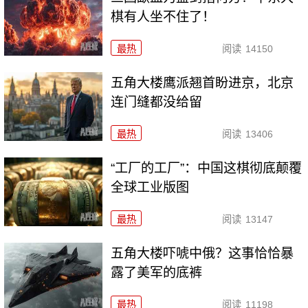
棋有人坐不住了！
最热
阅读
14150
五角大楼鹰派翘首盼进京，北京
连门缝都没给留
最热
阅读
13406
“工厂的工厂”：中国这棋彻底颠覆
全球工业版图
最热
阅读
13147
五角大楼吓唬中俄？这事恰恰暴
露了美军的底裤
最热
阅读
11198