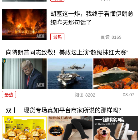
胡塞这一炸，我终于看懂伊朗总
统昨天那句话了
最热
阅读
8169
向特朗普同志致敬！美政坛上演“超级抹红大赛”
08-07
最热
阅读
8202
双十一现货专场真如平台商家所说的那样吗？