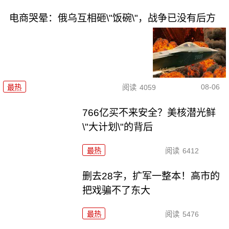
电商哭晕：俄乌互相砸\"饭碗\"，战争已没有后方
08-06
最热
阅读
4059
766亿买不来安全？美核潜光鲜
\"大计划\"的背后
最热
阅读
6412
删去28字，扩军一整本！高市的
把戏骗不了东大
最热
阅读
5476