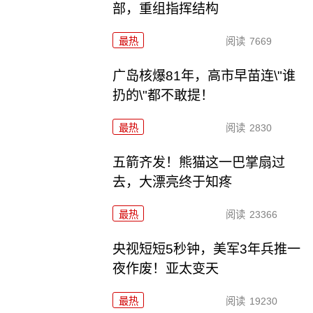
部，重组指挥结构
最热
阅读
7669
广岛核爆81年，高市早苗连\"谁
扔的\"都不敢提！
最热
阅读
2830
五箭齐发！熊猫这一巴掌扇过
去，大漂亮终于知疼
最热
阅读
23366
央视短短5秒钟，美军3年兵推一
夜作废！亚太变天
最热
阅读
19230