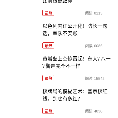
比前线更致命
最热
阅读
8113
以色列内讧公开化！防长一句
话，军队不买账
最热
阅读
6086
黄岩岛上空惊雷起！东大\"八一
\"警巡完全不一样
最热
阅读
15542
核牌局的模糊艺术：普京核红
线，到底有多红？
最热
阅读
4830