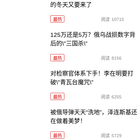
的冬天又要来了
最热
阅读
10715
125万还是5万？俄乌战损数字背
后的\"三国杀\"
最热
阅读
8156
对检察官体系下手！李在明要打
破\"青瓦台魔咒\"
最热
阅读
6255
被俄导弹天天“洗地”，泽连斯基还
在做着美梦！
最热
阅读
5729