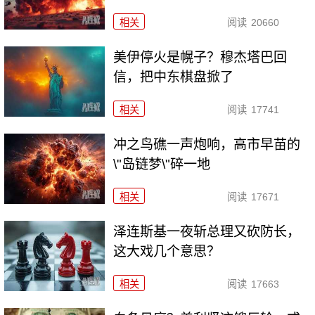
相关
阅读
20660
美伊停火是幌子？穆杰塔巴回
信，把中东棋盘掀了
相关
阅读
17741
冲之鸟礁一声炮响，高市早苗的
\"岛链梦\"碎一地
相关
阅读
17671
泽连斯基一夜斩总理又砍防长，
这大戏几个意思？
相关
阅读
17663