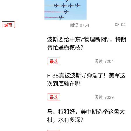
08-04
最热
阅读
8754
波斯要给中东\"物理断网\"，特朗
普忙递橄榄枝？
最热
阅读
7204
F-35真被波斯导弹端了！美军这
次到底输在哪
最热
阅读
7029
马、特和好，美中期选举这盘大
棋，水有多深？