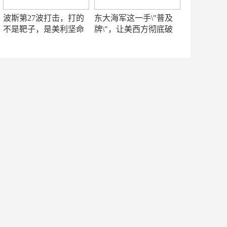
波斯第27波打击，打的
东大海军这一手\"普及
不是靶子，是美利坚命
牌\"，让美西方彻底破
门
防！