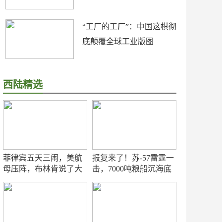
“工厂的工厂”：中国这棋彻
底颠覆全球工业版图
西陆精选
菲律宾五天三闹，美航
报复来了！苏-57雷霆一
母压阵，布林肯说了大
击，7000吨粮船沉海底
实话