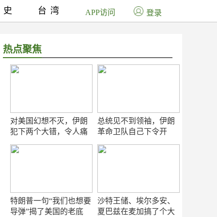
历史
台湾
APP访问
登录
热点聚焦
对美国幻想不灭，伊朗
总统见不到领袖，伊朗
犯下两个大错，令人痛
革命卫队自己下令开
心！
打？
特朗普一句“我们也想要
沙特王储、埃尔多安、
导弹”揭了美国的老底
夏巴兹在麦加搞了个大