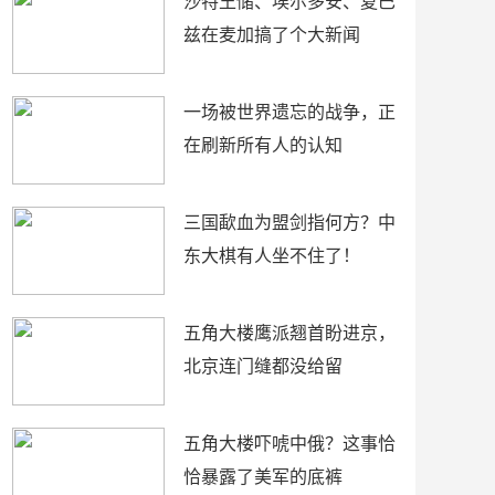
沙特王储、埃尔多安、夏巴
兹在麦加搞了个大新闻
一场被世界遗忘的战争，正
在刷新所有人的认知
三国歃血为盟剑指何方？中
东大棋有人坐不住了！
五角大楼鹰派翘首盼进京，
北京连门缝都没给留
五角大楼吓唬中俄？这事恰
恰暴露了美军的底裤