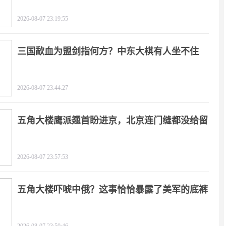
2026-08-07 23:19:55
三国歃血为盟剑指何方？中东大棋有人坐不住
了！
2026-08-07 23:44:27
五角大楼鹰派翘首盼进京，北京连门缝都没给留
2026-08-07 23:57:53
五角大楼吓唬中俄？这事恰恰暴露了美军的底裤