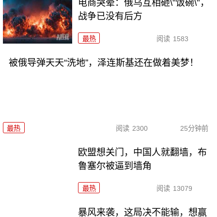
电商哭晕：俄乌互相砸\"饭碗\"，
战争已没有后方
最热
阅读
1583
被俄导弹天天“洗地”，泽连斯基还在做着美梦！
最热
阅读
2300
25分钟前
欧盟想关门，中国人就翻墙，布
鲁塞尔被逼到墙角
最热
阅读
13079
暴风来袭，这局决不能输，想赢