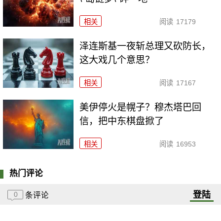
相关
阅读
17179
泽连斯基一夜斩总理又砍防长，
这大戏几个意思？
相关
阅读
17167
美伊停火是幌子？穆杰塔巴回
信，把中东棋盘掀了
相关
阅读
16953
热门评论
登陆
0
条评论