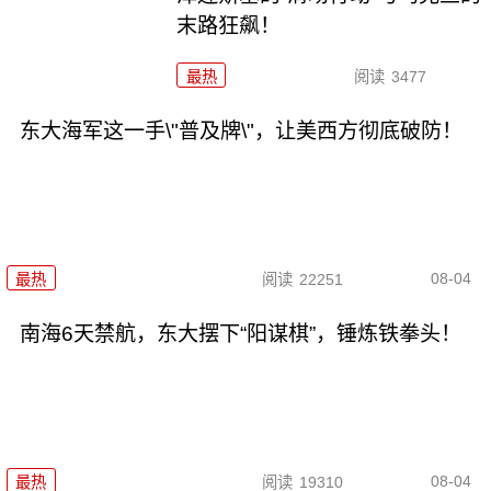
末路狂飙！
最热
阅读
3477
东大海军这一手\"普及牌\"，让美西方彻底破防！
08-04
最热
阅读
22251
南海6天禁航，东大摆下“阳谋棋”，锤炼铁拳头！
08-04
最热
阅读
19310