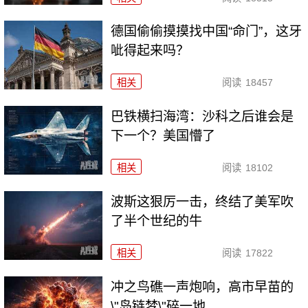
德国偷偷摸摸找中国“命门”，这牙
呲得起来吗？
相关
阅读
18457
巴铁横扫海湾：沙科之后谁会是
下一个？美国懵了
相关
阅读
18102
波斯这狠厉一击，终结了美军吹
了半个世纪的牛
相关
阅读
17822
冲之鸟礁一声炮响，高市早苗的
\"岛链梦\"碎一地