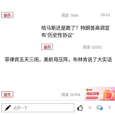
08-01
最热
阅读
7648
哈马斯还是跪了？特朗普高调宣
布“历史性协议”
最热
阅读
10281
菲律宾五天三闹，美航母压阵，布林肯说了大实话
07-31
最热
阅读
26764
爱国者只剩半条命，美军却拉着沙特去伊拉克踩雷
0
0
点评一下