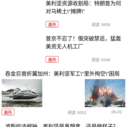
美利坚资源收割局：特朗普为何
对乌稀土\"摊牌\"
最热
阅读
9836
普京不忍了！俄突破禁忌，猛轰
美资无人机工厂
最热
阅读
8348
吞金巨兽折翼加州：美利坚军工\"里外掏空\"困局
08-03
最热
阅读
6002
波斯的浓缩铀，美利坚是真想拿，还是做样子？