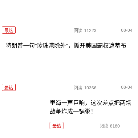
08-04
最热
阅读
11223
特朗普一句“珍珠港除外”，撕开美国霸权遮羞布
08-04
最热
阅读
10366
里海一声巨响，这次差点把两场
战争炸成一锅粥！
最热
阅读
8180