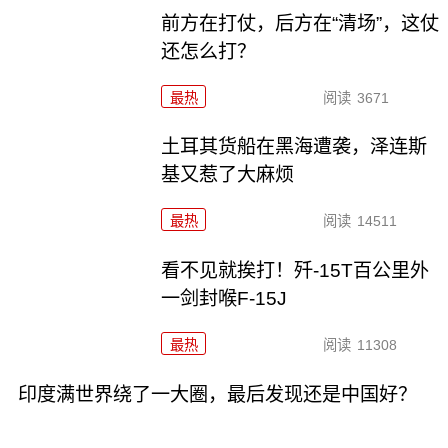
前方在打仗，后方在“清场”，这仗
还怎么打？
最热
阅读
3671
土耳其货船在黑海遭袭，泽连斯
基又惹了大麻烦
最热
阅读
14511
看不见就挨打！歼-15T百公里外
一剑封喉F-15J
最热
阅读
11308
印度满世界绕了一大圈，最后发现还是中国好？