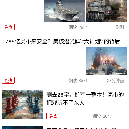
最热
阅读
2684
刚刚
766亿买不来安全？美核潜光鲜\"大计划\"的背后
最热
阅读
3571
25分钟前
删去28字，扩军一整本！高市的
把戏骗不了东大
最热
阅读
2647