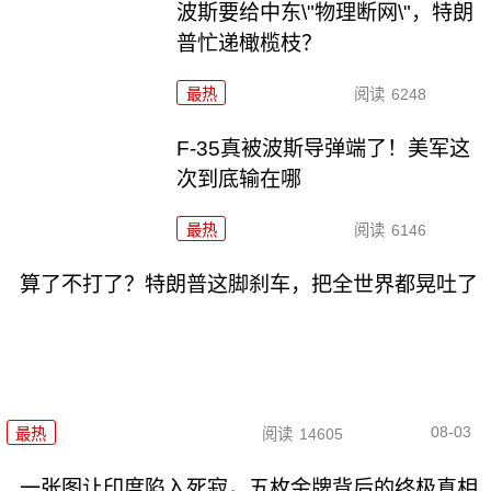
波斯要给中东\"物理断网\"，特朗
普忙递橄榄枝？
最热
阅读
6248
F-35真被波斯导弹端了！美军这
次到底输在哪
最热
阅读
6146
算了不打了？特朗普这脚刹车，把全世界都晃吐了
08-03
最热
阅读
14605
一张图让印度陷入死寂，五枚金牌背后的终极真相