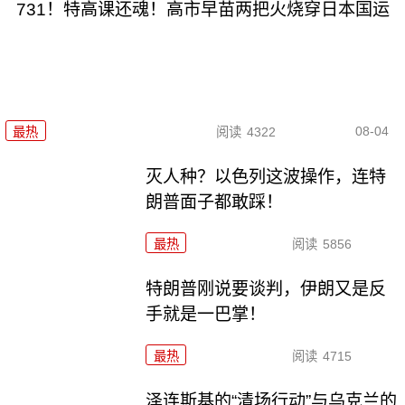
731！特高课还魂！高市早苗两把火烧穿日本国运
08-04
最热
阅读
4322
灭人种？以色列这波操作，连特
朗普面子都敢踩！
最热
阅读
5856
特朗普刚说要谈判，伊朗又是反
手就是一巴掌！
最热
阅读
4715
泽连斯基的“清场行动”与乌克兰的