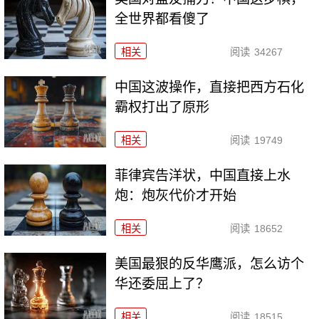
全世界都看傻了
相关
阅读
34267
中国这波操作，直接把西方石化
霸权打出了原形
相关
阅读
19749
菲律宾告洋状，中国直接上水
炮：炮灰代价才开始
相关
阅读
18652
美国最狠的反华鹰派，怎么访个
华还委屈上了？
相关
阅读
18515