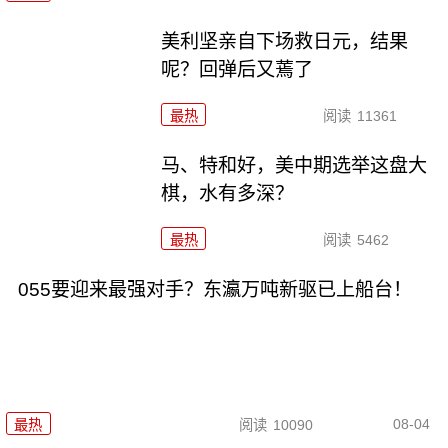
美利坚亲自下场救日元，结果
呢？回弹后又蔫了
最热
阅读
11361
马、特和好，美中期选举这盘大
棋，水有多深？
最热
阅读
5462
055要迎来最强对手？东瀛万吨新驱已上船台！
08-04
最热
阅读
10090