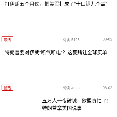
打伊朗五个月仗，把美军打成了“十口锅九个盖”
08-02
最热
阅读
5193
特朗普要对伊朗“断气断电”？这豪赌让全球买单
08-02
最热
阅读
4353
五万人一夜破城，欧盟真怕了！
特朗普拿美国说事