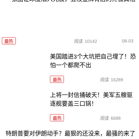
08-03
最热
阅读
10142
美国踏进3个大坑把自己埋了！恐
怕一个都爬不出
最热
阅读
16289
上将一封信捅破天！美军五艘驱
逐舰要盖三口锅！
最热
阅读
6688
特朗普要对伊朗动手？最狠的还没来，最骚的来了