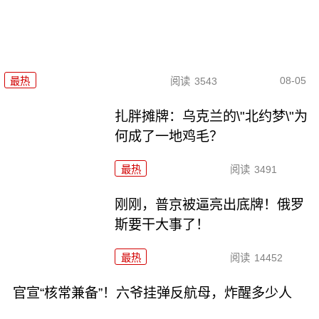
08-05
最热
阅读
3543
扎胖摊牌：乌克兰的\"北约梦\"为
何成了一地鸡毛？
最热
阅读
3491
刚刚，普京被逼亮出底牌！俄罗
斯要干大事了！
最热
阅读
14452
官宣“核常兼备”！六爷挂弹反航母，炸醒多少人