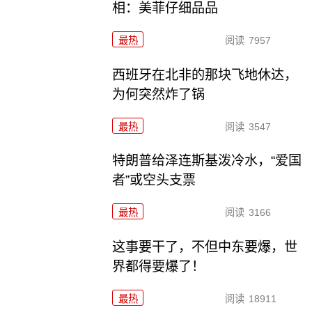
相：美菲仔细品品
最热
阅读
7957
西班牙在北非的那块飞地休达，
为何突然炸了锅
最热
阅读
3547
特朗普给泽连斯基泼冷水，“爱国
者”或空头支票
最热
阅读
3166
这事要干了，不但中东要爆，世
界都得要爆了！
最热
阅读
18911