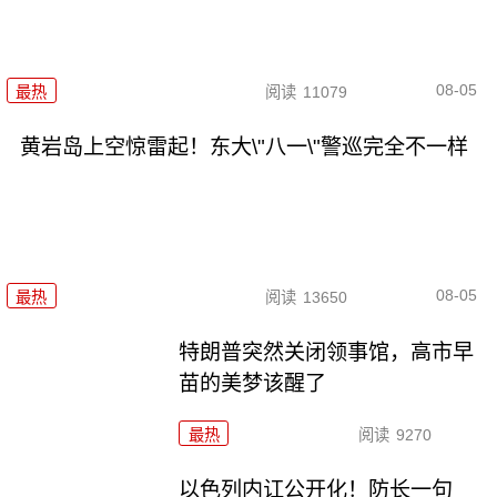
08-05
最热
阅读
11079
黄岩岛上空惊雷起！东大\"八一\"警巡完全不一样
08-05
最热
阅读
13650
特朗普突然关闭领事馆，高市早
苗的美梦该醒了
最热
阅读
9270
以色列内讧公开化！防长一句