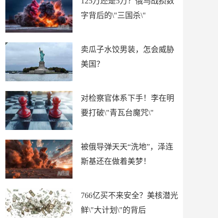
125万还是5万？俄乌战损数
字背后的\"三国杀\"
卖瓜子水饺男装，怎会威胁
美国？
对检察官体系下手！李在明
要打破\"青瓦台魔咒\"
被俄导弹天天“洗地”，泽连
斯基还在做着美梦！
766亿买不来安全？美核潜光
鲜\"大计划\"的背后