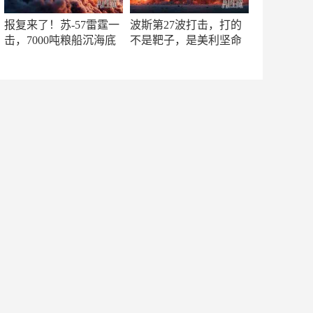
报复来了！苏-57雷霆一
波斯第27波打击，打的
击，7000吨粮船沉海底
不是靶子，是美利坚命
门