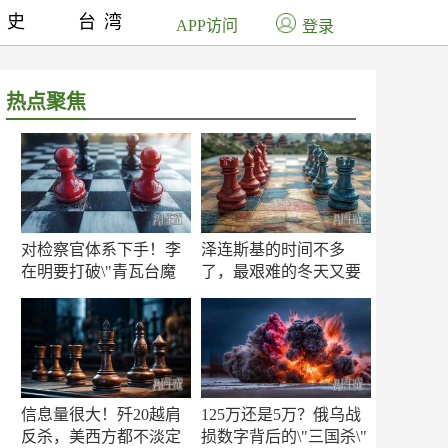
历史
台湾
APP访问
登录
热点聚焦
对检察官体系下手！李
泽连斯基的时间不多
在明要打破\"青瓦台魔
了，最艰难的冬天又要
咒\"
来了
信息量很大！歼20越肩
125万还是5万？俄乌战
反杀，美西方都不淡定
损数字背后的\"三国杀\"