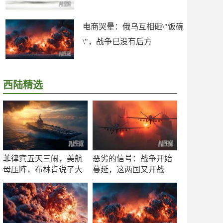
电商哭晕：俄乌互相砸\"饭碗
\"，战争已没有后方
西陆精选
菲律宾五天三闹，美航
恶劣的信号：战争开始
母压阵，布林肯说了大
蔓延，这两国又开战
实话
了！