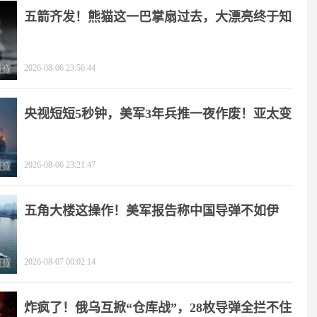
五箭齐发！熊猫这一巴掌扇过去，大漂亮终于知
疼
2026-08-06 23:56:44
央视短短5秒钟，美军3年兵推一夜作废！亚太变
天
2026-08-06 23:21:47
五角大楼这操作！美军报告称中国导弹不如伊
朗？
2026-08-07 00:02:14
炸疯了！俄乌互掀“仓库战”，28枚导弹全拦不住