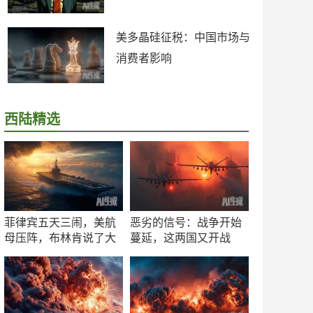
美多晶硅征税：中国市场与
消费者影响
西陆精选
菲律宾五天三闹，美航
恶劣的信号：战争开始
母压阵，布林肯说了大
蔓延，这两国又开战
实话
了！