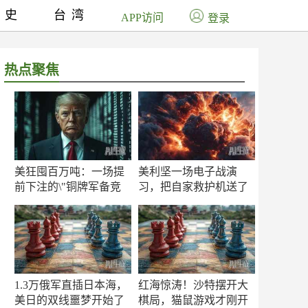
历史
台湾
APP访问
登录
热点聚焦
美狂囤百万吨：一场提
美利坚一场电子战演
前下注的\"铜牌军备竞
习，把自家救护机送了
赛\"
命！
1.3万俄军直插日本海，
红海惊涛！沙特摆开大
美日的双线噩梦开始了
棋局，猫鼠游戏才刚开