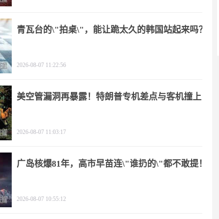
青瓦台的\"拍桌\"，能让跪太久的韩国站起来吗？
2026-08-07 11:22:56
美空管漏洞再暴露！特朗普专机差点与客机撞上
2026-08-07 11:03:17
广岛核爆81年，高市早苗连\"谁扔的\"都不敢提！
2026-08-07 10:55:12