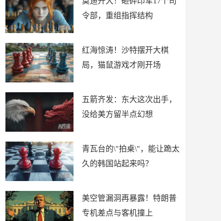
莫迪开大！砸碎印军17个司
令部，重组指挥结构
红海惊涛！沙特摆开大棋
局，猫鼠游戏才刚开场
五箭齐发：东大这次出手，
没给美方留半点幻想
青瓦台的\"拍桌\"，能让跪太
久的韩国站起来吗？
美空管漏洞再暴露！特朗普
专机差点与客机撞上