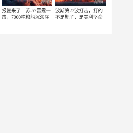
报复来了！苏-57雷霆一
波斯第27波打击，打的
击，7000吨粮船沉海底
不是靶子，是美利坚命
门