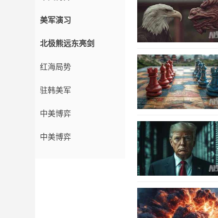
美军演习
北极熊远东亮剑
红海局势
驻韩美军
中美博弈
中美博弈