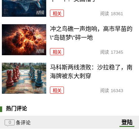
相关
阅读
18361
冲之鸟礁一声炮响，高市早苗的
\"岛链梦\"碎一地
相关
阅读
17345
马科斯两线溃败：沙拉稳了，南
海牌被东大刺穿
相关
阅读
16343
热门评论
登陆
0
条评论