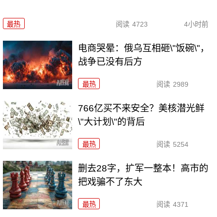
最热
阅读
4723
4小时前
电商哭晕：俄乌互相砸\"饭碗\"，
战争已没有后方
最热
阅读
2989
766亿买不来安全？美核潜光鲜
\"大计划\"的背后
最热
阅读
5254
删去28字，扩军一整本！高市的
把戏骗不了东大
最热
阅读
4371