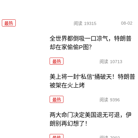
08-02
最热
阅读
19315
全世界都倒吸一口凉气，特朗普
却在家偷偷P图？
最热
阅读
10713
美上将一封“私信”捅破天！特朗普
被架在火上烤
最热
阅读
9396
两大命门决定美国退无可退，伊
朗别再幻想了！
最热
阅读
7002