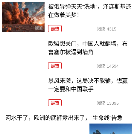
被俄导弹天天“洗地”，泽连斯基还
在做着美梦！
最热
阅读
4315
欧盟想关门，中国人就翻墙，布
鲁塞尔被逼到墙角
最热
阅读
14594
暴风来袭，这局决不能输，想赢
一定要和中国联手
最热
阅读
13395
河水干了，欧洲的底裤露出来了，“生命线”告急