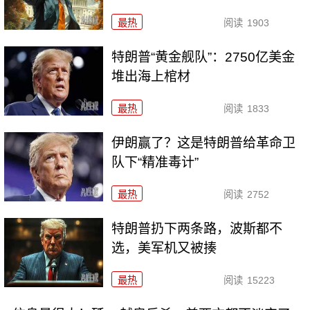
最热
阅读
1903
特朗普“黄金舰队”：2750亿美金
堆出海上棺材
最热
阅读
1833
伊朗赢了？这是特朗普给革命卫
队下“精准毒计”
最热
阅读
2752
特朗普扔下两条路，波斯都不
选，美军机又被揍
最热
阅读
15223