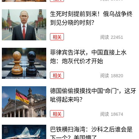
生死时刻提前到来！俄乌战争终
到见分晓的时刻？
相关
阅读
22451
菲律宾告洋状，中国直接上水
炮：炮灰代价才开始
相关
阅读
18820
德国偷偷摸摸找中国“命门”，这牙
呲得起来吗？
相关
阅读
18674
巴铁横扫海湾：沙科之后谁会是
下一个？美国懵了