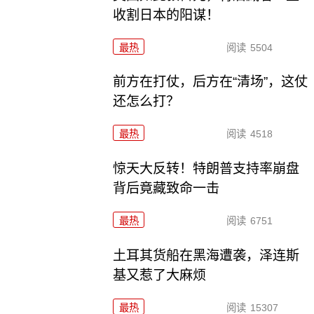
收割日本的阳谋！
最热
阅读
5504
前方在打仗，后方在“清场”，这仗
还怎么打？
最热
阅读
4518
惊天大反转！特朗普支持率崩盘
背后竟藏致命一击
最热
阅读
6751
土耳其货船在黑海遭袭，泽连斯
基又惹了大麻烦
最热
阅读
15307