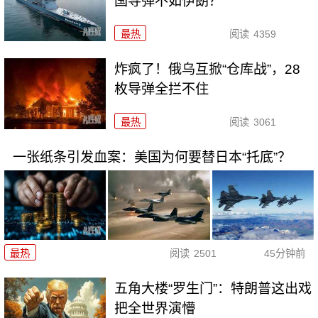
国导弹不如伊朗？
最热
阅读
4359
炸疯了！俄乌互掀“仓库战”，28
枚导弹全拦不住
最热
阅读
3061
一张纸条引发血案：美国为何要替日本“托底”？
最热
阅读
2501
45分钟前
五角大楼“罗生门”：特朗普这出戏
把全世界演懵