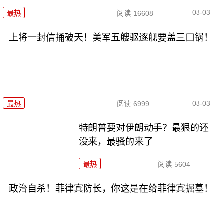
08-03
最热
阅读
16608
上将一封信捅破天！美军五艘驱逐舰要盖三口锅！
08-03
最热
阅读
6999
特朗普要对伊朗动手？最狠的还
没来，最骚的来了
最热
阅读
5604
政治自杀！菲律宾防长，你这是在给菲律宾掘墓！