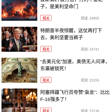
子，是美利坚命门
相关
阅读
24855
特朗普半夜惊醒，这仗再打下
去，美利坚要当裤子
相关
阅读
24741
“去美元化”加速，美债无人问津，
东瀛被锁死！
相关
阅读
23155
阿塞拜疆飞行员夸赞“枭龙”：比比
F-16强多了！
相关
阅读
23136