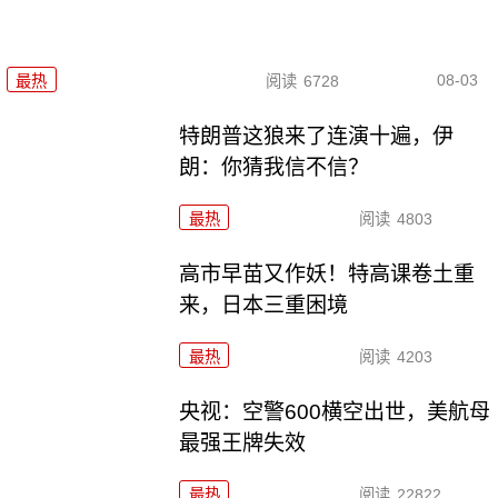
08-03
最热
阅读
6728
特朗普这狼来了连演十遍，伊
朗：你猜我信不信？
最热
阅读
4803
高市早苗又作妖！特高课卷土重
来，日本三重困境
最热
阅读
4203
央视：空警600横空出世，美航母
最强王牌失效
最热
阅读
22822