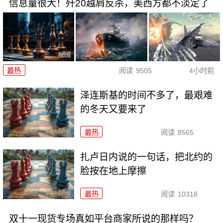
信息量很大！歼20越肩反杀，美西方都不淡定了
最热
阅读
9505
4小时前
泽连斯基的时间不多了，最艰难
的冬天又要来了
最热
阅读
8565
扎卢日内说的一句话，把北约的
脸按在地上摩擦
最热
阅读
10318
双十一现货专场真如平台商家所说的那样吗？