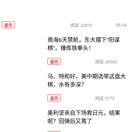
08-04
最热
阅读
22870
南海6天禁航，东大摆下“阳谋
棋”，锤炼铁拳头！
最热
阅读
20000
马、特和好，美中期选举这盘大
棋，水有多深？
最热
阅读
5774
美利坚亲自下场救日元，结果
呢？回弹后又蔫了