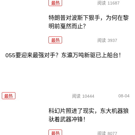
最热
阅读
11687
特朗普对波斯下狠手，为何在黎
明前戛然而止？
最热
阅读
3937
055要迎来最强对手？东瀛万吨新驱已上船台！
08-04
最热
阅读
10444
科幻片照进了现实，东大机器狼
驮着武器冲锋！
最热
阅读
8077