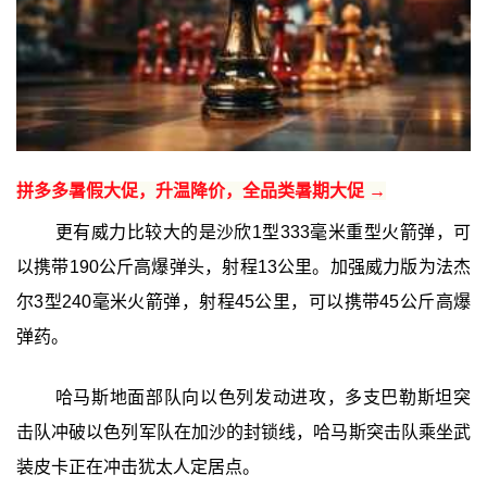
拼多多暑假大促，升温降价，全品类暑期大促 →
更有威力比较大的是沙欣1型333毫米重型火箭弹，可
以携带190公斤高爆弹头，射程13公里。加强威力版为法杰
尔3型240毫米火箭弹，射程45公里，可以携带45公斤高爆
弹药。
哈马斯地面部队向以色列发动进攻，多支巴勒斯坦突
击队冲破以色列军队在加沙的封锁线，哈马斯突击队乘坐武
装皮卡正在冲击犹太人定居点。