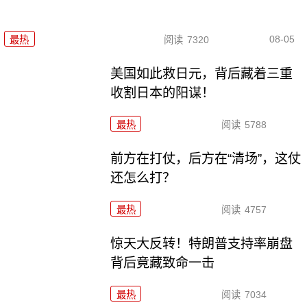
08-05
最热
阅读
7320
美国如此救日元，背后藏着三重
收割日本的阳谋！
最热
阅读
5788
前方在打仗，后方在“清场”，这仗
还怎么打？
最热
阅读
4757
惊天大反转！特朗普支持率崩盘
背后竟藏致命一击
最热
阅读
7034