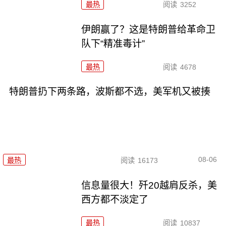
最热
阅读
3252
伊朗赢了？这是特朗普给革命卫
队下“精准毒计”
最热
阅读
4678
特朗普扔下两条路，波斯都不选，美军机又被揍
08-06
最热
阅读
16173
信息量很大！歼20越肩反杀，美
西方都不淡定了
最热
阅读
10837