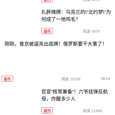
扎胖摊牌：乌克兰的\"北约梦\"为
何成了一地鸡毛？
最热
阅读
4078
刚刚，普京被逼亮出底牌！俄罗斯要干大事了！
08-04
最热
阅读
15169
官宣“核常兼备”！六爷挂弹反航
母，炸醒多少人
最热
阅读
11896