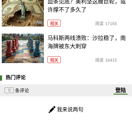
血条见底？美利坚这艘巨轮，或
许撑不了多久了
相关
阅读
17165
马科斯两线溃败：沙拉稳了，南
海牌被东大刺穿
相关
阅读
16415
热门评论
登陆
0
条评论
我来说两句