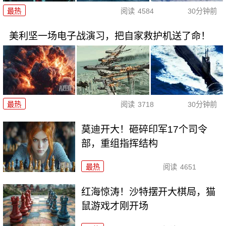
最热
阅读
4584
30分钟前
美利坚一场电子战演习，把自家救护机送了命！
最热
阅读
3718
30分钟前
莫迪开大！砸碎印军17个司令
部，重组指挥结构
最热
阅读
4651
红海惊涛！沙特摆开大棋局，猫
鼠游戏才刚开场