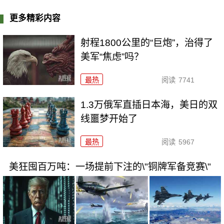
更多精彩内容
射程1800公里的“巨炮”，治得了
美军“焦虑”吗？
最热
阅读
7741
1.3万俄军直插日本海，美日的双
线噩梦开始了
最热
阅读
5967
美狂囤百万吨：一场提前下注的\"铜牌军备竞赛\"