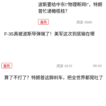
波斯要给中东\"物理断网\"，特朗
普忙递橄榄枝？
最热
阅读
6686
F-35真被波斯导弹端了！美军这次到底输在哪
08-04
最热
阅读
6570
算了不打了？特朗普这脚刹车，把全世界都晃吐了