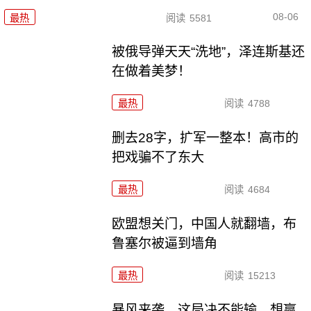
08-06
最热
阅读
5581
被俄导弹天天“洗地”，泽连斯基还
在做着美梦！
最热
阅读
4788
删去28字，扩军一整本！高市的
把戏骗不了东大
最热
阅读
4684
欧盟想关门，中国人就翻墙，布
鲁塞尔被逼到墙角
最热
阅读
15213
暴风来袭，这局决不能输，想赢