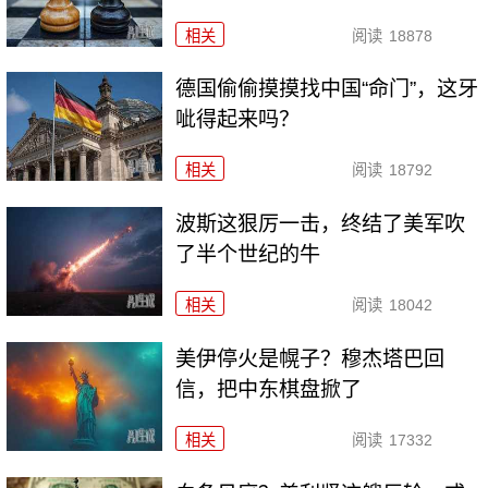
相关
阅读
18878
德国偷偷摸摸找中国“命门”，这牙
呲得起来吗？
相关
阅读
18792
波斯这狠厉一击，终结了美军吹
了半个世纪的牛
相关
阅读
18042
美伊停火是幌子？穆杰塔巴回
信，把中东棋盘掀了
相关
阅读
17332