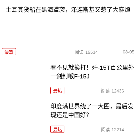
土耳其货船在黑海遭袭，泽连斯基又惹了大麻烦
08-05
最热
阅读
15534
看不见就挨打！歼-15T百公里外
一剑封喉F-15J
最热
阅读
12436
印度满世界绕了一大圈，最后发
现还是中国好？
最热
阅读
12214