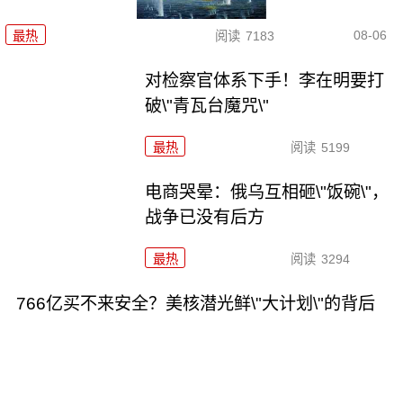
08-06
最热
阅读
7183
对检察官体系下手！李在明要打
破\"青瓦台魔咒\"
最热
阅读
5199
电商哭晕：俄乌互相砸\"饭碗\"，
战争已没有后方
最热
阅读
3294
766亿买不来安全？美核潜光鲜\"大计划\"的背后