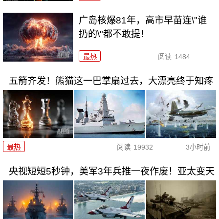
广岛核爆81年，高市早苗连\"谁
扔的\"都不敢提！
最热
阅读
1484
五箭齐发！熊猫这一巴掌扇过去，大漂亮终于知疼
最热
阅读
19932
3小时前
央视短短5秒钟，美军3年兵推一夜作废！亚太变天