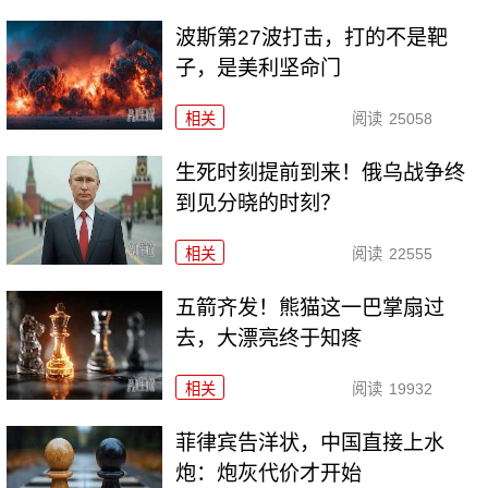
波斯第27波打击，打的不是靶
子，是美利坚命门
相关
阅读
25058
生死时刻提前到来！俄乌战争终
到见分晓的时刻？
相关
阅读
22555
五箭齐发！熊猫这一巴掌扇过
去，大漂亮终于知疼
相关
阅读
19932
菲律宾告洋状，中国直接上水
炮：炮灰代价才开始