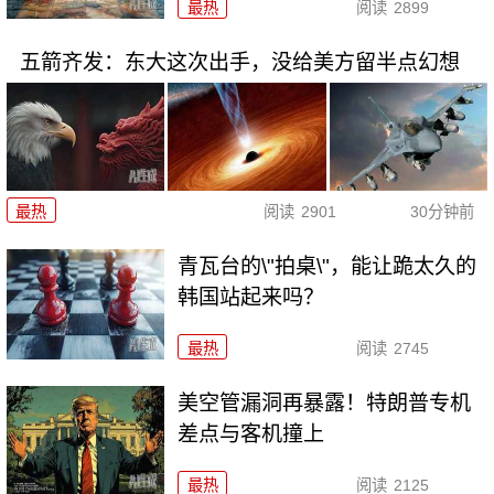
最热
阅读
2899
五箭齐发：东大这次出手，没给美方留半点幻想
最热
阅读
2901
30分钟前
青瓦台的\"拍桌\"，能让跪太久的
韩国站起来吗？
最热
阅读
2745
美空管漏洞再暴露！特朗普专机
差点与客机撞上
最热
阅读
2125