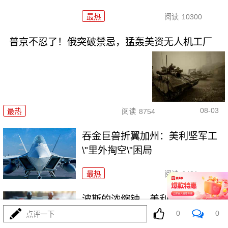
最热
阅读
10300
普京不忍了！俄突破禁忌，猛轰美资无人机工厂
08-03
最热
阅读
8754
吞金巨兽折翼加州：美利坚军工
\"里外掏空\"困局
最热
阅读
6421
波斯的浓缩铀，美利坚是真想
拿，还是做样子？
0
0
点评一下