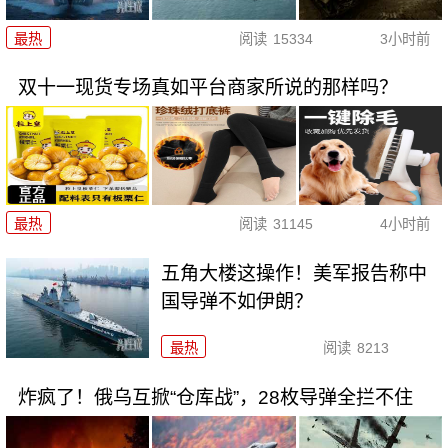
最热
阅读
15334
3小时前
双十一现货专场真如平台商家所说的那样吗？
最热
阅读
31145
4小时前
五角大楼这操作！美军报告称中
国导弹不如伊朗？
最热
阅读
8213
炸疯了！俄乌互掀“仓库战”，28枚导弹全拦不住