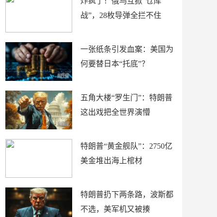
炸疯了！俄乌互掀“仓库
战”，28枚导弹全拦不住
一张纸条引发血案：美国为
何要替日本“托底”？
五角大楼“罗生门”：特朗普
这出戏把全世界演懵
特朗普“黄金舰队”：2750亿
美金堆出海上棺材
特朗普扔下两条路，波斯都
不选，美军机又被揍