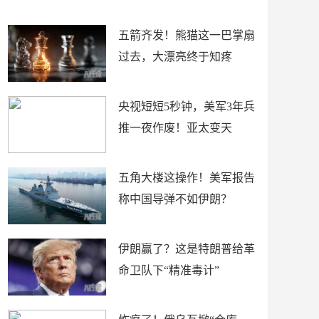
底”？
材
五箭齐发！熊猫这一巴掌扇
过去，大漂亮终于知疼
央视短短5秒钟，美军3年兵
推一夜作废！亚太变天
五角大楼这操作！美军报告
称中国导弹不如伊朗？
伊朗赢了？这是特朗普给革
命卫队下“精准毒计”