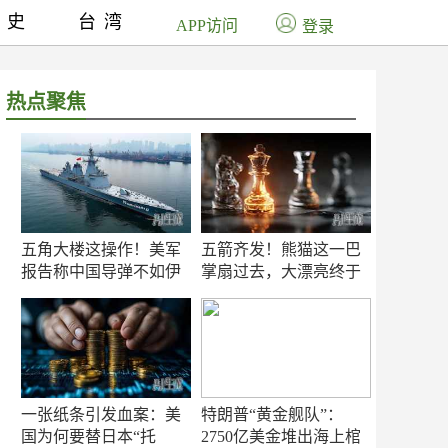
历史
台湾
APP访问
登录
热点聚焦
五角大楼这操作！美军
五箭齐发！熊猫这一巴
报告称中国导弹不如伊
掌扇过去，大漂亮终于
朗？
知疼
一张纸条引发血案：美
特朗普“黄金舰队”：
国为何要替日本“托
2750亿美金堆出海上棺