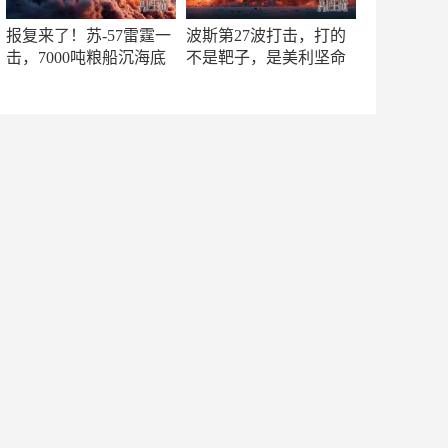
报复来了！苏-57雷霆一
波斯第27波打击，打的
击，7000吨粮船沉海底
不是靶子，是美利坚命
门