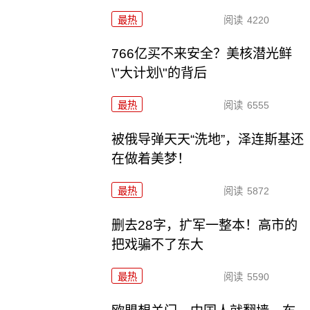
最热
阅读
4220
766亿买不来安全？美核潜光鲜
\"大计划\"的背后
最热
阅读
6555
被俄导弹天天“洗地”，泽连斯基还
在做着美梦！
最热
阅读
5872
删去28字，扩军一整本！高市的
把戏骗不了东大
最热
阅读
5590