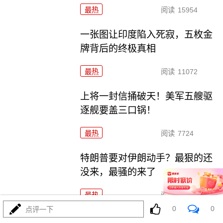
最热
阅读
15954
一张图让印度陷入死寂，五枚金
牌背后的终极真相
最热
阅读
11072
上将一封信捅破天！美军五艘驱
逐舰要盖三口锅！
最热
阅读
7724
特朗普要对伊朗动手？最狠的还
没来，最骚的来了
最热
阅读
6278
0
0
点评一下
美国踏进3个大坑把自己埋了！恐