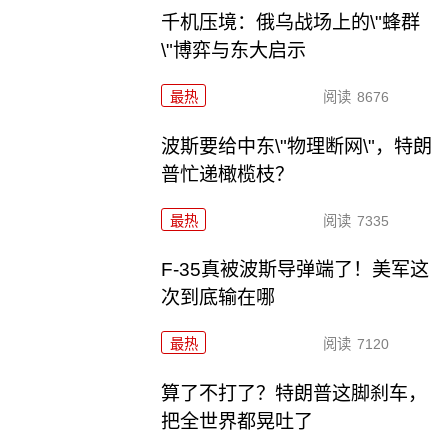
千机压境：俄乌战场上的\"蜂群
\"博弈与东大启示
最热
阅读
8676
波斯要给中东\"物理断网\"，特朗
普忙递橄榄枝？
最热
阅读
7335
F-35真被波斯导弹端了！美军这
次到底输在哪
最热
阅读
7120
算了不打了？特朗普这脚刹车，
把全世界都晃吐了