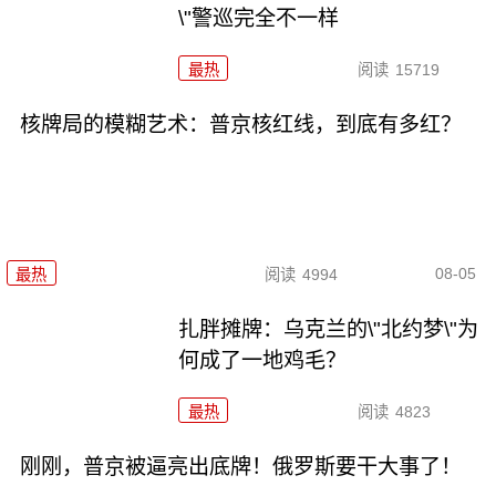
\"警巡完全不一样
最热
阅读
15719
核牌局的模糊艺术：普京核红线，到底有多红？
08-05
最热
阅读
4994
扎胖摊牌：乌克兰的\"北约梦\"为
何成了一地鸡毛？
最热
阅读
4823
刚刚，普京被逼亮出底牌！俄罗斯要干大事了！