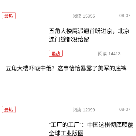
08-07
最热
阅读
15955
五角大楼鹰派翘首盼进京，北京
连门缝都没给留
最热
阅读
14413
五角大楼吓唬中俄？这事恰恰暴露了美军的底裤
08-07
最热
阅读
12099
“工厂的工厂”：中国这棋彻底颠覆
全球工业版图