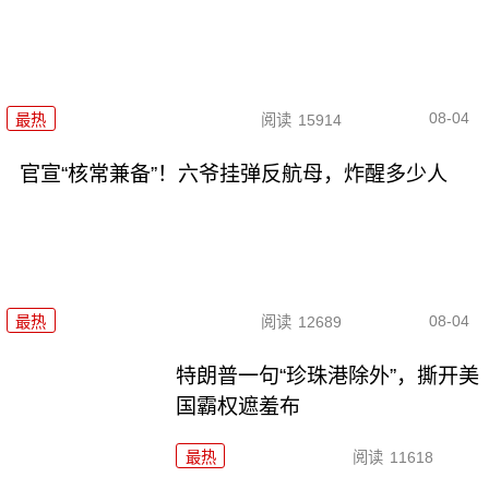
08-04
最热
阅读
15914
官宣“核常兼备”！六爷挂弹反航母，炸醒多少人
08-04
最热
阅读
12689
特朗普一句“珍珠港除外”，撕开美
国霸权遮羞布
最热
阅读
11618