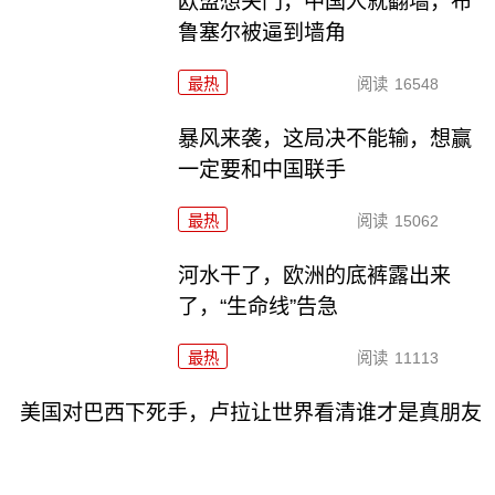
欧盟想关门，中国人就翻墙，布
鲁塞尔被逼到墙角
最热
阅读
16548
暴风来袭，这局决不能输，想赢
一定要和中国联手
最热
阅读
15062
河水干了，欧洲的底裤露出来
了，“生命线”告急
最热
阅读
11113
美国对巴西下死手，卢拉让世界看清谁才是真朋友