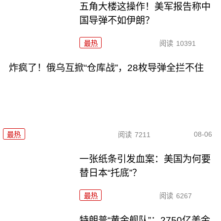
五角大楼这操作！美军报告称中
国导弹不如伊朗？
最热
阅读
10391
炸疯了！俄乌互掀“仓库战”，28枚导弹全拦不住
08-06
最热
阅读
7211
一张纸条引发血案：美国为何要
替日本“托底”？
最热
阅读
6267
特朗普“黄金舰队”：2750亿美金