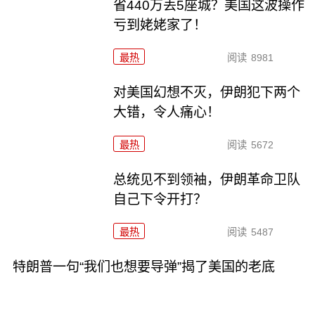
省440万丢5座城？美国这波操作
亏到姥姥家了！
最热
阅读
8981
对美国幻想不灭，伊朗犯下两个
大错，令人痛心！
最热
阅读
5672
总统见不到领袖，伊朗革命卫队
自己下令开打？
最热
阅读
5487
特朗普一句“我们也想要导弹”揭了美国的老底