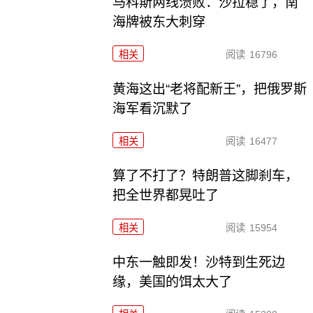
马科斯两线溃败：沙拉稳了，南
海牌被东大刺穿
相关
阅读
16796
黄海这出“老将配新王”，把俄罗斯
海军看沉默了
相关
阅读
16477
算了不打了？特朗普这脚刹车，
把全世界都晃吐了
相关
阅读
15954
中东一触即发！沙特到生死边
缘，美国的饵太大了