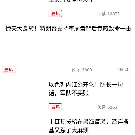
最热
阅读
13857
惊天大反转！特朗普支持率崩盘背后竟藏致命一击
08-05
最热
阅读
7809
以色列内讧公开化！防长一句
话，军队不买账
最热
阅读
6263
土耳其货船在黑海遭袭，泽连斯
基又惹了大麻烦