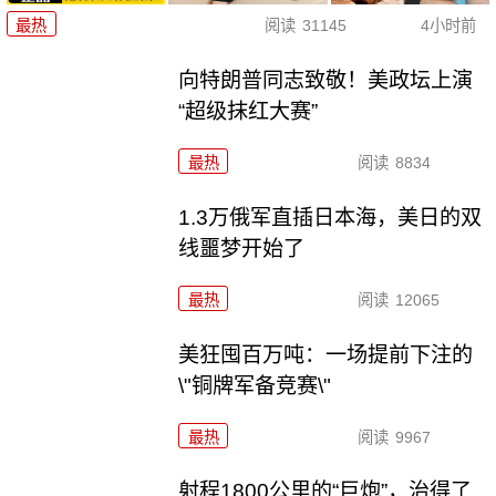
最热
阅读
31145
4小时前
向特朗普同志致敬！美政坛上演
“超级抹红大赛”
最热
阅读
8834
1.3万俄军直插日本海，美日的双
线噩梦开始了
最热
阅读
12065
美狂囤百万吨：一场提前下注的
\"铜牌军备竞赛\"
最热
阅读
9967
射程1800公里的“巨炮”，治得了