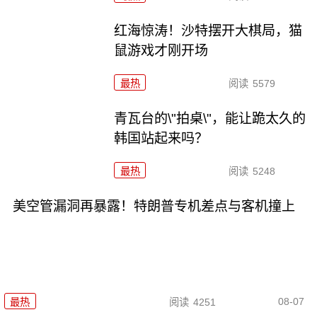
红海惊涛！沙特摆开大棋局，猫
鼠游戏才刚开场
最热
阅读
5579
青瓦台的\"拍桌\"，能让跪太久的
韩国站起来吗？
最热
阅读
5248
美空管漏洞再暴露！特朗普专机差点与客机撞上
08-07
最热
阅读
4251