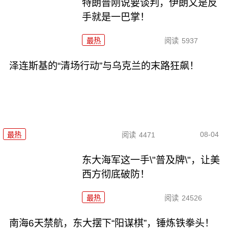
特朗普刚说要谈判，伊朗又是反
手就是一巴掌！
最热
阅读
5937
泽连斯基的“清场行动”与乌克兰的末路狂飙！
08-04
最热
阅读
4471
东大海军这一手\"普及牌\"，让美
西方彻底破防！
最热
阅读
24526
南海6天禁航，东大摆下“阳谋棋”，锤炼铁拳头！