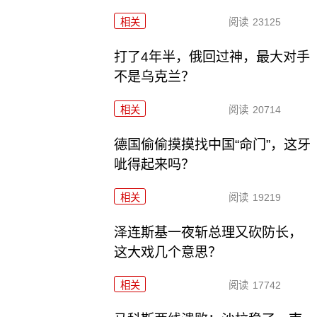
相关
阅读
23125
打了4年半，俄回过神，最大对手
不是乌克兰？
相关
阅读
20714
德国偷偷摸摸找中国“命门”，这牙
呲得起来吗？
相关
阅读
19219
泽连斯基一夜斩总理又砍防长，
这大戏几个意思？
相关
阅读
17742