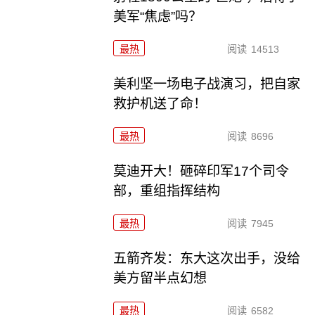
美军“焦虑”吗？
最热
阅读
14513
美利坚一场电子战演习，把自家
救护机送了命！
最热
阅读
8696
莫迪开大！砸碎印军17个司令
部，重组指挥结构
最热
阅读
7945
五箭齐发：东大这次出手，没给
美方留半点幻想
最热
阅读
6582