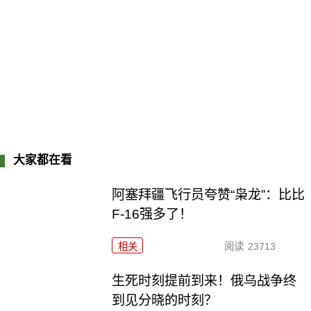
大家都在看
阿塞拜疆飞行员夸赞“枭龙”：比比
F-16强多了！
相关
阅读
23713
生死时刻提前到来！俄乌战争终
到见分晓的时刻？