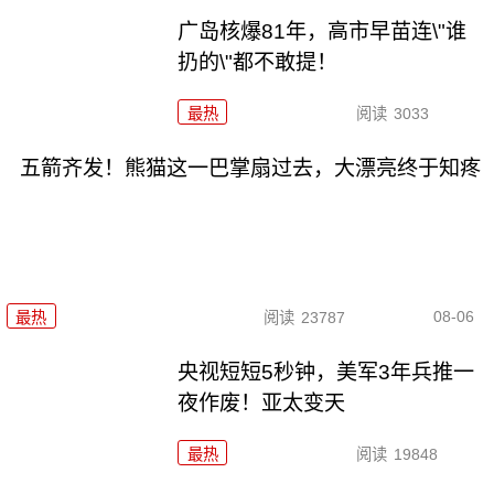
广岛核爆81年，高市早苗连\"谁
扔的\"都不敢提！
最热
阅读
3033
五箭齐发！熊猫这一巴掌扇过去，大漂亮终于知疼
08-06
最热
阅读
23787
央视短短5秒钟，美军3年兵推一
夜作废！亚太变天
最热
阅读
19848