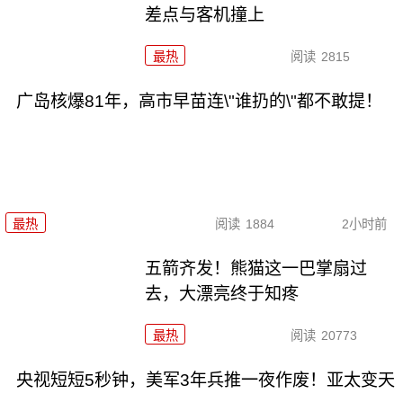
差点与客机撞上
最热
阅读
2815
广岛核爆81年，高市早苗连\"谁扔的\"都不敢提！
最热
阅读
1884
2小时前
五箭齐发！熊猫这一巴掌扇过
去，大漂亮终于知疼
最热
阅读
20773
央视短短5秒钟，美军3年兵推一夜作废！亚太变天