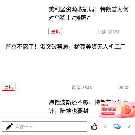
美利坚资源收割局：特朗普为何
对乌稀土\"摊牌\"
最热
阅读
10381
普京不忍了！俄突破禁忌，猛轰美资无人机工厂
08-03
最热
阅读
8845
海锁波斯还不够，特朗普又生毒
计，陆地也要封
最热
阅读
8690
0
0
点评一下