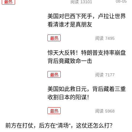
08-05
最热
阅读
13101
美国对巴西下死手，卢拉让世界
看清谁才是真朋友
最热
阅读
7495
惊天大反转！特朗普支持率崩盘
背后竟藏致命一击
最热
阅读
7177
美国如此救日元，背后藏着三重
收割日本的阳谋！
最热
阅读
5968
前方在打仗，后方在“清场”，这仗还怎么打？