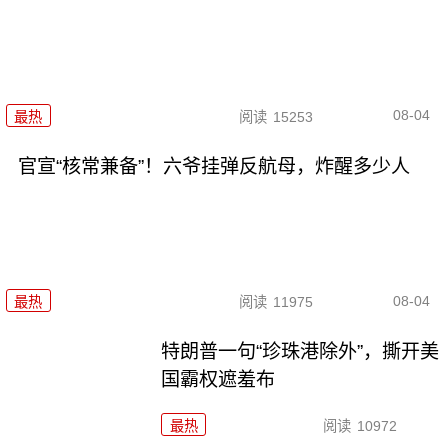
08-04
最热
阅读
15253
官宣“核常兼备”！六爷挂弹反航母，炸醒多少人
08-04
最热
阅读
11975
特朗普一句“珍珠港除外”，撕开美
国霸权遮羞布
最热
阅读
10972