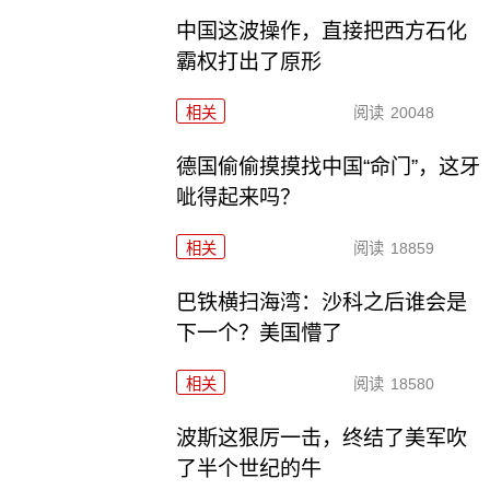
中国这波操作，直接把西方石化
霸权打出了原形
相关
阅读
20048
德国偷偷摸摸找中国“命门”，这牙
呲得起来吗？
相关
阅读
18859
巴铁横扫海湾：沙科之后谁会是
下一个？美国懵了
相关
阅读
18580
波斯这狠厉一击，终结了美军吹
了半个世纪的牛