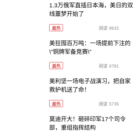
1.3万俄军直插日本海，美日的双
线噩梦开始了
最热
阅读
8632
美狂囤百万吨：一场提前下注的
\"铜牌军备竞赛\"
最热
阅读
6781
美利坚一场电子战演习，把自家
救护机送了命！
最热
阅读
5735
莫迪开大！砸碎印军17个司令
部，重组指挥结构