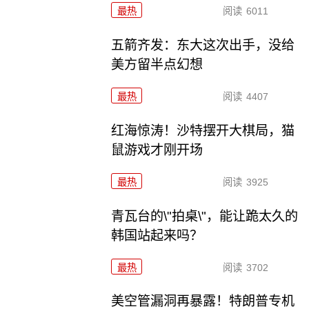
最热
阅读
6011
五箭齐发：东大这次出手，没给
美方留半点幻想
最热
阅读
4407
红海惊涛！沙特摆开大棋局，猫
鼠游戏才刚开场
最热
阅读
3925
青瓦台的\"拍桌\"，能让跪太久的
韩国站起来吗？
最热
阅读
3702
美空管漏洞再暴露！特朗普专机