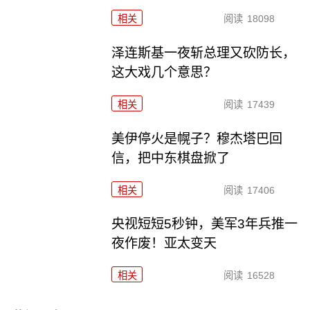
相关
阅读
18098
泽连斯基一夜斩总理又砍防长，
这大戏几个意思？
相关
阅读
17439
美伊停火是幌子？穆杰塔巴回
信，把中东棋盘掀了
相关
阅读
17406
央视短短5秒钟，美军3年兵推一
夜作废！亚太变天
相关
阅读
16528