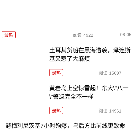
08-05
最热
阅读
4922
土耳其货船在黑海遭袭，泽连斯
基又惹了大麻烦
最热
阅读
15697
黄岩岛上空惊雷起！东大\"八一
\"警巡完全不一样
最热
阅读
14961
赫梅利尼茨基7小时殉爆，乌后方比前线更致命