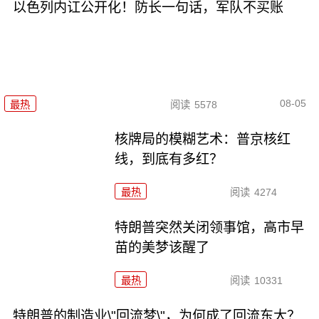
以色列内讧公开化！防长一句话，军队不买账
08-05
最热
阅读
5578
核牌局的模糊艺术：普京核红
线，到底有多红？
最热
阅读
4274
特朗普突然关闭领事馆，高市早
苗的美梦该醒了
最热
阅读
10331
特朗普的制造业\"回流梦\"，为何成了回流东大？