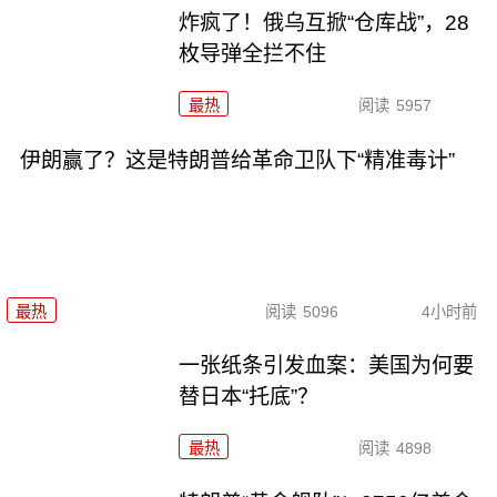
炸疯了！俄乌互掀“仓库战”，28
枚导弹全拦不住
最热
阅读
5957
伊朗赢了？这是特朗普给革命卫队下“精准毒计”
最热
阅读
5096
4小时前
一张纸条引发血案：美国为何要
替日本“托底”？
最热
阅读
4898