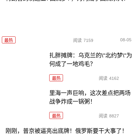
08-05
最热
阅读
7159
扎胖摊牌：乌克兰的\"北约梦\"为
何成了一地鸡毛？
最热
阅读
4162
里海一声巨响，这次差点把两场
战争炸成一锅粥！
最热
阅读
8827
刚刚，普京被逼亮出底牌！俄罗斯要干大事了！