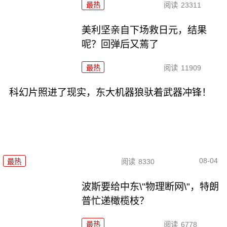
最热
阅读
23311
美利坚亲自下场救日元，结果
呢？回弹后又蔫了
最热
阅读
11909
科幻片照进了现实，东大机器狼驮着武器冲锋！
08-04
最热
阅读
8330
波斯要给中东\"物理断网\"，特朗
普忙递橄榄枝？
最热
阅读
6778