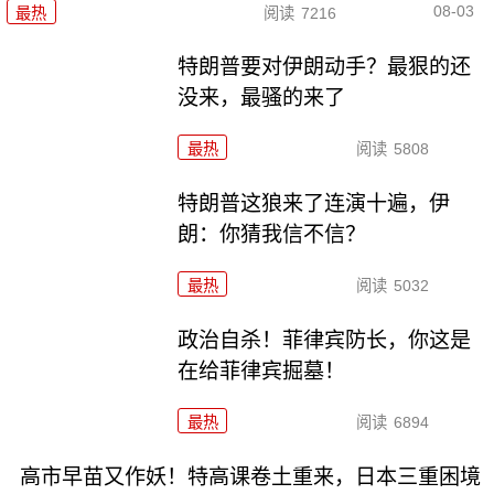
08-03
最热
阅读
7216
特朗普要对伊朗动手？最狠的还
没来，最骚的来了
最热
阅读
5808
特朗普这狼来了连演十遍，伊
朗：你猜我信不信？
最热
阅读
5032
政治自杀！菲律宾防长，你这是
在给菲律宾掘墓！
最热
阅读
6894
高市早苗又作妖！特高课卷土重来，日本三重困境