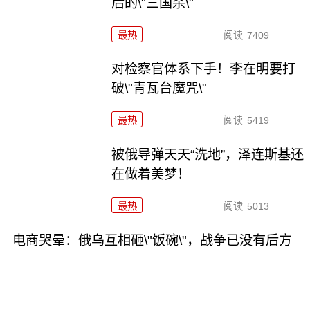
后的\"三国杀\"
最热
阅读
7409
对检察官体系下手！李在明要打
破\"青瓦台魔咒\"
最热
阅读
5419
被俄导弹天天“洗地”，泽连斯基还
在做着美梦！
最热
阅读
5013
电商哭晕：俄乌互相砸\"饭碗\"，战争已没有后方